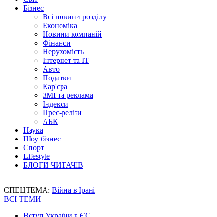
Бізнес
Всі новини розділу
Економіка
Новини компаній
Фінанси
Нерухомість
Інтернет та IT
Авто
Податки
Кар'єра
ЗМІ та реклама
Індекси
Прес-релізи
АБК
Наука
Шоу-бізнес
Спорт
Lifestyle
БЛОГИ ЧИТАЧІВ
СПЕЦТЕМА:
Війна в Ірані
ВСІ ТЕМИ
Вступ України в ЄС