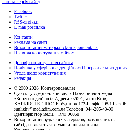
Повна версія сайту
Facebook
Twitter
RSS-стрічки
E-mail розсилка
Контакти
Реклама на сайті
Використання матеріалів korrespondent.net
Правила користування сайтом
Договір користування сайтом
Політика у сфері конфіденційності і персональних даних
Угода щодо користування
Редакція
© 2000-2026, Korrespondent.net
Суб'єкт у сфері онлайн-медіа Назва онлайн-медіа –
«КореспонденТ.net» Адреса: 02091, місто Київ,
ХАРКІВСЬКЕ ШОСЕ, будинок 172-Б, офіс 208/1 E-mail:
sunlight@mediadim.com.ua
Телефон: 044-205-43-00
Ідентифікатор медіа – R40-06068
Використання будь-яких матеріалів, розміщених на
сайті, дозволяється за умови посилання на
Корреспондент.net.