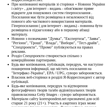
При копіюванні матеріалів зі сторінки « Новини України
і світу» , для інтернет - видань - обов'язкове пряме
відкрите для пошукових систем гіперпосилання .
Посилання має бути розміщена в незалежності від
повного або часткового використання матеріалів.
Гіперпосилання ( для інтернет - видань) - повинна бути
розміщена в підзаголовку або в першому абзаці
матеріалу.
Новини з позначками "Думка", "Експертиза", "Заява",
"Регіони", "Гроші", "Влада", "Вибори", "Тест-драйв",
"Спецпроекти", "Промо" публікуються на правах
реклами.
Розділ Спецпроекти створюється спільно з
комерційними партнерами.
Будь яке копіювання, публікація, передрук, чи наступне
поширення інформації, що містить посилання на
"Інтерфакс-Україна", EPA / UPG, суворо забороняється.
Власник веб-сторінки в розділі Я-Корреспондент є автор
публікації.
Будь-яке копіювання, передрук та відтворення
фотографічних творів та/або аудіовізуальних творів
правовласника Getty Images - суворо забороняється.
Матеріали сайту korrespondent.net призначені для осіб
старше 21 року (21+). Участь в азартних іграх може