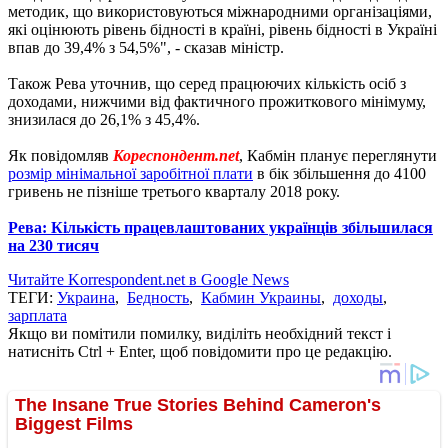
методик, що використовуються міжнародними організаціями,
які оцінюють рівень бідності в країні, рівень бідності в Україні
впав до 39,4% з 54,5%", - сказав міністр.
Також Рева уточнив, що серед працюючих кількість осіб з
доходами, нижчими від фактичного прожиткового мінімуму,
знизилася до 26,1% з 45,4%.
Як повідомляв
Кореспондент.net
, Кабмін планує переглянути
розмір мінімальної заробітної плати
в бік збільшення до 4100
гривень не пізніше третього кварталу 2018 року.
Рева: Кількість працевлаштованих українців збільшилася
на 230 тисяч
Читайте Korrespondent.net в Google News
ТЕГИ:
Украина
,
Бедность
,
Кабмин Украины
,
доходы
,
зарплата
Якщо ви помітили помилку, виділіть необхідний текст і
натисніть Ctrl + Enter, щоб повідомити про це редакцію.