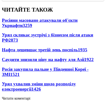
ЧИТАЙТЕ ТАКОЖ
Росіяни масовано атакували об'єкти
Укрнафти
3259
Уряд скликає зустрічі з бізнесом після атаки
РФ
2873
Нафта дешевшає третій день поспіль
1935
Саудити знизили ціну на нафту для Азії
1922
Росія закупила пальне у Південної Кореї -
ЗМІ
1521
Уряд ухвалив зміни щодо розподілу
електроенергії
1426
Читати коментарі