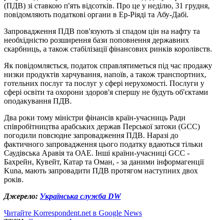
(ПДВ) зі ставкою п'ять відсотків. Про це у неділю, 31 грудня,
повідомляють податкові органи в Ер-Ріяді та Абу-Дабі.
Запровадження ПДВ пов'язують зі спадом цін на нафту та
необхідністю розширення бази поповнення державних
скарбниць, а також стабілізації фінансових ринків королівств.
Як повідомляється, податок справлятиметься під час продажу
низки продуктів харчування, напоїв, а також транспортних,
готельних послуг та послуг у сфері нерухомості. Послуги у
сфері освіти та охорони здоров'я спершу не будуть об'єктами
оподакування ПДВ.
Два роки тому міністри фінансів країн-учасниць Ради
співробітництва арабських держав Перської затоки (GCC)
погодили повсюдне запровадження ПДВ. Наразі до
фактичного запровадження цього податку вдаються тільки
Саудівська Аравія та ОАЕ. Інші країни-учасниці GCC -
Бахрейн, Кувейт, Катар та Оман, - за даними інформагенції
Kuna, мають запровадити ПДВ протягом наступних двох
років.
Джерело:
Українська служба DW
Читайте Korrespondent.net в Google News