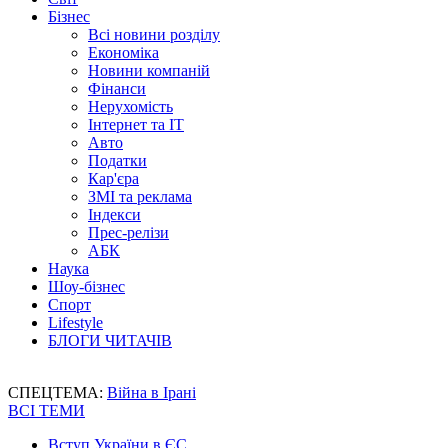
Бізнес
Всі новини розділу
Економіка
Новини компаній
Фінанси
Нерухомість
Інтернет та IT
Авто
Податки
Кар'єра
ЗМІ та реклама
Індекси
Прес-релізи
АБК
Наука
Шоу-бізнес
Спорт
Lifestyle
БЛОГИ ЧИТАЧІВ
СПЕЦТЕМА:
Війна в Ірані
ВСІ ТЕМИ
Вступ України в ЄС