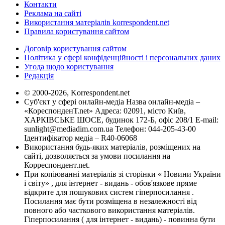
Контакти
Реклама на сайті
Використання матеріалів korrespondent.net
Правила користування сайтом
Договір користування сайтом
Політика у сфері конфіденційності і персональних даних
Угода щодо користування
Редакція
© 2000-2026, Korrespondent.net
Суб'єкт у сфері онлайн-медіа Назва онлайн-медіа –
«КореспонденТ.net» Адреса: 02091, місто Київ,
ХАРКІВСЬКЕ ШОСЕ, будинок 172-Б, офіс 208/1 E-mail:
sunlight@mediadim.com.ua
Телефон: 044-205-43-00
Ідентифікатор медіа – R40-06068
Використання будь-яких матеріалів, розміщених на
сайті, дозволяється за умови посилання на
Корреспондент.net.
При копіюванні матеріалів зі сторінки « Новини України
і світу» , для інтернет - видань - обов'язкове пряме
відкрите для пошукових систем гіперпосилання .
Посилання має бути розміщена в незалежності від
повного або часткового використання матеріалів.
Гіперпосилання ( для інтернет - видань) - повинна бути