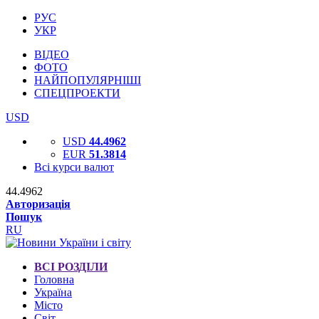
РУС
УКР
ВІДЕО
ФОТО
НАЙПОПУЛЯРНІШІ
СПЕЦПРОЕКТИ
USD
USD
44.4962
EUR
51.3814
Всі курси валют
44.4962
Авторизація
Пошук
RU
ВСІ РОЗДІЛИ
Головна
Україна
Місто
Світ