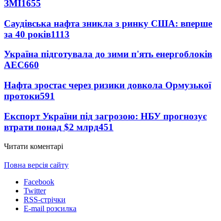
ЗМІ
1655
Саудівська нафта зникла з ринку США: вперше
за 40 років
1113
Україна підготувала до зими п'ять енергоблоків
АЕС
660
Нафта зростає через ризики довкола Ормузької
протоки
591
Експорт України під загрозою: НБУ прогнозує
втрати понад $2 млрд
451
Читати коментарі
Повна версія сайту
Facebook
Twitter
RSS-стрічки
E-mail розсилка