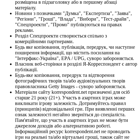
розміщена в підзаголовку або в першому абзаці
матеріалу.
Новини з позначками "Думка", "Експертиза", "Заява",
"Регіони", "Гроші", "Влада", "Вибори", "Тест-драйв",
"Спецпроекти", "Промо" публікуються на правах
реклами.
Розділ Спецпроекти створюється спільно з
комерційними партнерами.
Будь яке копіювання, публікація, передрук, чи наступне
поширення інформації, що містить посилання на
"Інтерфакс-Україна", EPA / UPG, суворо забороняється.
Власник веб-сторінки в розділі Я-Корреспондент є автор
публікації.
Будь-яке копіювання, передрук та відтворення
фотографічних творів та/або аудіовізуальних творів
правовласника Getty Images - суворо забороняється.
Матеріали сайту korrespondent.net призначені для осіб
старше 21 року (21+). Участь в азартних іграх може
викликати ігрову залежність. Дотримуйтесь правил
(принципів) відповідальної гри. При виявленні перших
ознак залежності негайно зверніться до спеціаліста.
Пам'ятайте, що участь в азартних іграх не може бути
джерелом доходів або альтернативою роботі.
Інформаційний ресурс korrespondent.net не проводить
ігри на реальні та/або віртуальні гроші, також сайт не