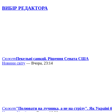
ВИБІР РЕДАКТОРА
Сюжет
Пекельні санкції. Рішення Сената США
Новини світу
— Вчора, 23:14
Сюжет
"Полювати на лучника, а не на стрілу". Як Україні 