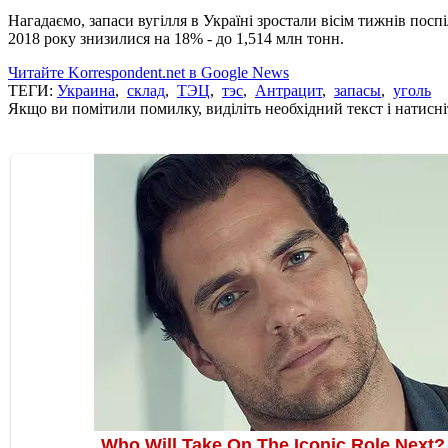
Нагадаємо, запаси вугілля в Україні зростали вісім тижнів поспіл
2018 року знизилися на 18% - до 1,514 млн тонн.
Читайте Korrespondent.net в Google News
ТЕГИ:
Украина
,
склад
,
ТЭЦ
,
тэс
,
Антрацит
,
запасы
,
уголь
Якщо ви помітили помилку, виділіть необхідний текст і натисніт