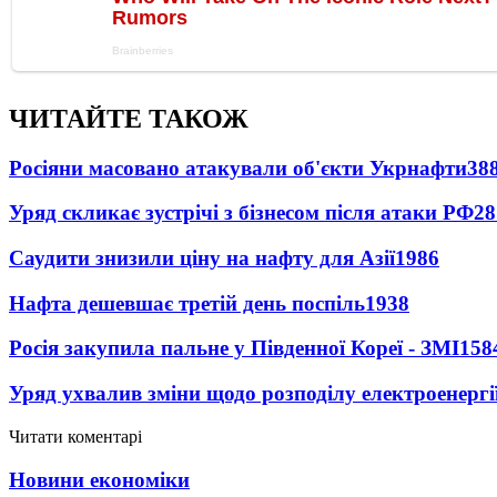
ЧИТАЙТЕ ТАКОЖ
Росіяни масовано атакували об'єкти Укрнафти
38
Уряд скликає зустрічі з бізнесом після атаки РФ
28
Саудити знизили ціну на нафту для Азії
1986
Нафта дешевшає третій день поспіль
1938
Росія закупила пальне у Південної Кореї - ЗМІ
158
Уряд ухвалив зміни щодо розподілу електроенергі
Читати коментарі
Новини економіки