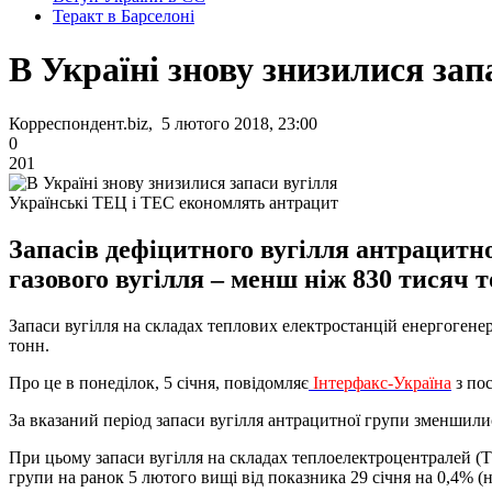
Теракт в Барселоні
В Україні знову знизилися зап
Корреспондент.biz, 5 лютого 2018, 23:00
0
201
Українські ТЕЦ і ТЕС економлять антрацит
Запасів дефіцитного вугілля антрацитно
газового вугілля – менш ніж 830 тисяч т
Запаси вугілля на складах теплових електростанцій енергогенер
тонн.
Про це в понеділок, 5 січня, повідомляє
Інтерфакс-Україна
з пос
За вказаний період запаси вугілля антрацитної групи зменшилися н
При цьому запаси вугілля на складах теплоелектроцентралей (ТЕЦ
групи на ранок 5 лютого вищі від показника 29 січня на 0,4% (на 0