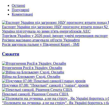
Останні
Популярні
Коментовані
Експорт України під загрозою: НБУ прогнозує втрати понад $2
Україна підготувала до зими п'ять енергоблоків АЕС
Торгівля України у 2026 році: імпорт удвічі перевищив експорт
Росіяни масовано атакували об'єкти Укрнафти
Росія закупила пальне у Південної Кореї - ЗМІ
Сюжети
Вторгнення Росії в Україну. Онлайн
Війна на Близькому Сході. Онлайн
Підсумки 07.08: "Пекельні" санкції і "парад" дронів
Пекельні санкції. Рішення Сената США
"Полювати на лучника, а не на стрілу". Як Україні боротись з 