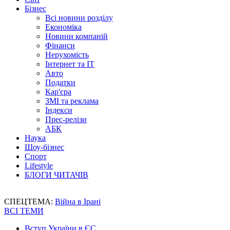
Бізнес
Всі новини розділу
Економіка
Новини компаній
Фінанси
Нерухомість
Інтернет та IT
Авто
Податки
Кар'єра
ЗМІ та реклама
Індекси
Прес-релізи
АБК
Наука
Шоу-бізнес
Спорт
Lifestyle
БЛОГИ ЧИТАЧІВ
СПЕЦТЕМА:
Війна в Ірані
ВСІ ТЕМИ
Вступ України в ЄС