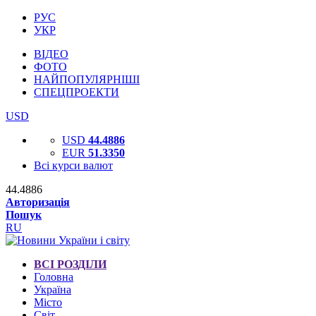
РУС
УКР
ВІДЕО
ФОТО
НАЙПОПУЛЯРНІШІ
СПЕЦПРОЕКТИ
USD
USD
44.4886
EUR
51.3350
Всі курси валют
44.4886
Авторизація
Пошук
RU
ВСІ РОЗДІЛИ
Головна
Україна
Місто
Світ