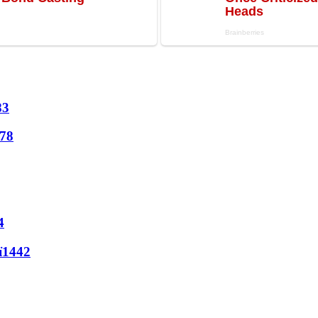
83
78
4
ї
1442