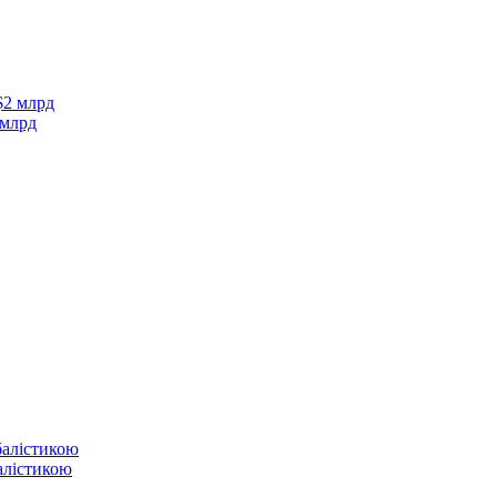
 млрд
балістикою