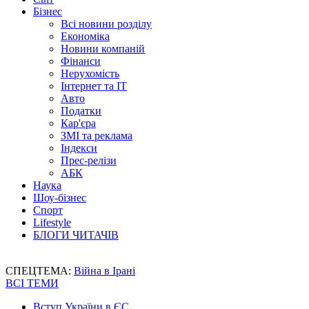
Бізнес
Всі новини розділу
Економіка
Новини компаній
Фінанси
Нерухомість
Інтернет та IT
Авто
Податки
Кар'єра
ЗМІ та реклама
Індекси
Прес-релізи
АБК
Наука
Шоу-бізнес
Спорт
Lifestyle
БЛОГИ ЧИТАЧІВ
СПЕЦТЕМА:
Війна в Ірані
ВСІ ТЕМИ
Вступ України в ЄС