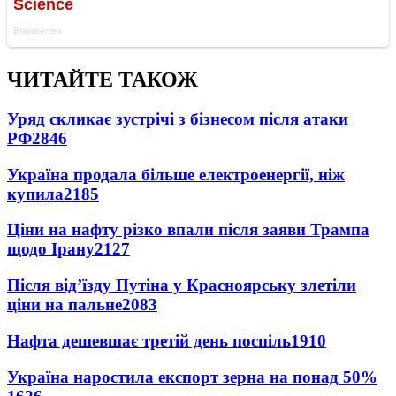
ЧИТАЙТЕ ТАКОЖ
Уряд скликає зустрічі з бізнесом після атаки
РФ
2846
Україна продала більше електроенергії, ніж
купила
2185
Ціни на нафту різко впали після заяви Трампа
щодо Ірану
2127
Після від’їзду Путіна у Красноярську злетіли
ціни на пальне
2083
Нафта дешевшає третій день поспіль
1910
Україна наростила експорт зерна на понад 50%