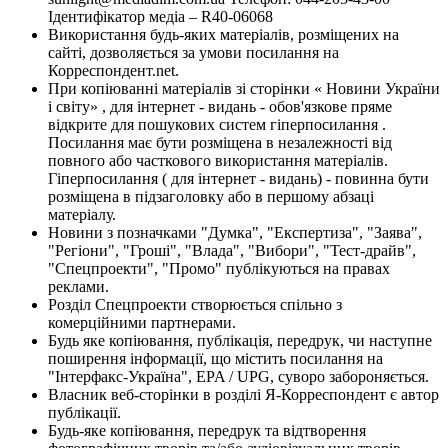
Ідентифікатор медіа – R40-06068
Використання будь-яких матеріалів, розміщених на
сайті, дозволяється за умови посилання на
Корреспондент.net.
При копіюванні матеріалів зі сторінки « Новини України
і світу» , для інтернет - видань - обов'язкове пряме
відкрите для пошукових систем гіперпосилання .
Посилання має бути розміщена в незалежності від
повного або часткового використання матеріалів.
Гіперпосилання ( для інтернет - видань) - повинна бути
розміщена в підзаголовку або в першому абзаці
матеріалу.
Новини з позначками "Думка", "Експертиза", "Заява",
"Регіони", "Гроші", "Влада", "Вибори", "Тест-драйв",
"Спецпроекти", "Промо" публікуються на правах
реклами.
Розділ Спецпроекти створюється спільно з
комерційними партнерами.
Будь яке копіювання, публікація, передрук, чи наступне
поширення інформації, що містить посилання на
"Інтерфакс-Україна", EPA / UPG, суворо забороняється.
Власник веб-сторінки в розділі Я-Корреспондент є автор
публікації.
Будь-яке копіювання, передрук та відтворення