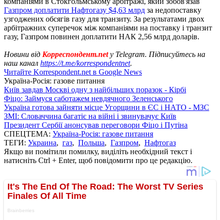
компаніями в Стокгольмському арбітражі, який зобов'язав
Газпром доплатити Нафтогазу $4,63 млрд
за недопоставку
узгоджених обсягів газу для транзиту. За результатами двох
арбітражних суперечок між компаніями на поставку і транзит
газу, Газпром повинен доплатити НАК 2,56 млрд доларів.
Новини від
Корреспондент.net
у Telegram. Підписуйтесь на
наш канал
https://t.me/korrespondentnet
.
Читайте Korrespondent.net в Google News
Україна-Росія: газове питання
Київ завдав Москві одну з найбільших поразок - Кірбі
Фіцо: Займуся саботажем невдячного Зеленського
Україна готова зайняти місце Угорщини в ЄС і НАТО - МЗС
ЗМІ: Словаччина багатіє на війні і звинувачує Київ
Президент Сербії анонсував переговори Фіцо і Путіна
СПЕЦТЕМА:
Україна-Росія: газове питання
ТЕГИ:
Украина
,
газ
,
Польша
,
Газпром
,
Нафтогаз
Якщо ви помітили помилку, виділіть необхідний текст і
натисніть Ctrl + Enter, щоб повідомити про це редакцію.