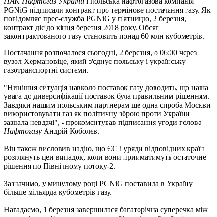
НАК Нафтогаз України
і польська нафтогазова компанія
PGNiG підписали контракт про термінове постачання газу. Як
повідомляє прес-служба PGNiG у п'ятницю, 2 березня,
контракт діє до кінця березня 2018 року. Обсяг
законтрактованого газу становить понад 60 млн кубометрів.
Постачання розпочалося сьогодні, 2 березня, о 06:00 через
вузол Хермановіце, який з'єднує польську і українську
газотранспортні системи.
"Нинішня ситуація навколо поставок газу доводить, що наша
увага до диверсифікації поставок була правильним рішенням.
Завдяки нашим польським партнерам ще одна спроба Москви
використовувати газ як політичну зброю проти України
зазнала невдачі", - прокоментував підписання угоди голова
Нафтогазу
Андрій Коболєв.
Він також висловив надію, що ЄС і уряди відповідних країн
розглянуть цей випадок, коли вони прийматимуть остаточне
рішення по Північному потоку-2.
Зазначимо, у минулому році PGNiG поставила в Україну
більше мільярда кубометрів газу.
Нагадаємо, 1 березня завершилася багаторічна суперечка між