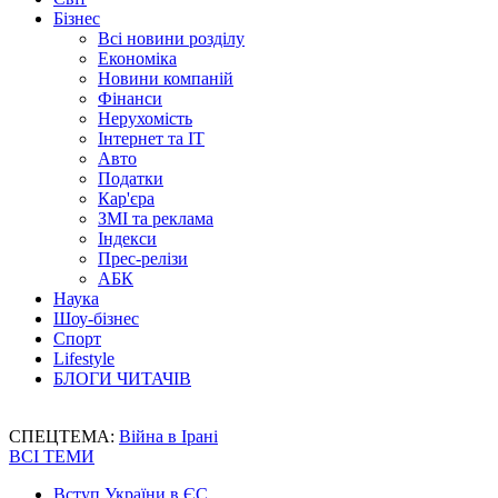
Бізнес
Всі новини розділу
Економіка
Новини компаній
Фінанси
Нерухомість
Інтернет та IT
Авто
Податки
Кар'єра
ЗМІ та реклама
Індекси
Прес-релізи
АБК
Наука
Шоу-бізнес
Спорт
Lifestyle
БЛОГИ ЧИТАЧІВ
СПЕЦТЕМА:
Війна в Ірані
ВСІ ТЕМИ
Вступ України в ЄС