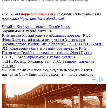
Новини від
Корреспондент.net
в Telegram. Підписуйтеся на
наш канал
https://t.me/korrespondentnet
Читайте Korrespondent.net в Google News
Україна-Росія: газове питання
Київ завдав Москві одну з найбільших поразок - Кірбі
Фіцо: Займуся саботажем невдячного Зеленського
Україна готова зайняти місце Угорщини в ЄС і НАТО - МЗС
ЗМІ: Словаччина багатіє на війні і звинувачує Київ
Президент Сербії анонсував переговори Фіцо і Путіна
СПЕЦТЕМА:
Україна-Росія: газове питання
ТЕГИ:
Россия
,
Украина
,
газ
,
ГТС
,
Газпром
,
давление
,
транзит
Якщо ви помітили помилку, виділіть необхідний текст і
натисніть Ctrl + Enter, щоб повідомити про це редакцію.