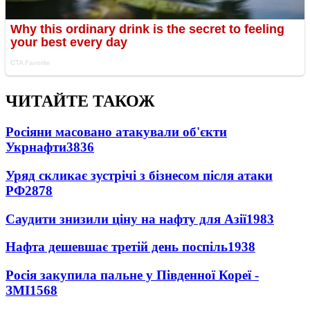
ЧИТАЙТЕ ТАКОЖ
Росіяни масовано атакували об'єкти
Укрнафти
3836
Уряд скликає зустрічі з бізнесом після атаки
РФ
2878
Саудити знизили ціну на нафту для Азії
1983
Нафта дешевшає третій день поспіль
1938
Росія закупила пальне у Південної Кореї -
ЗМІ
1568