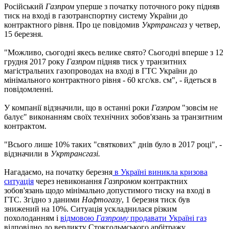
Російський
Газпром
уперше з початку поточного року підняв
тиск на вході в газотранспортну систему України до
контрактного рівня. Про це повідомив
Укртрансгаз
у четвер,
15 березня.
"Можливо, сьогодні якесь велике свято? Сьогодні вперше з 12
грудня 2017 року
Газпром
підняв тиск у транзитних
магістральних газопроводах на вході в ГТС України до
мінімального контрактного рівня - 60 кгс/кв. см", - йдеться в
повідомленні.
У компанії відзначили, що в останні роки
Газпром
"зовсім не
балує" виконанням своїх технічних зобов'язань за транзитним
контрактом.
"Всього лише 10% таких "святкових" днів було в 2017 році", -
відзначили в
Укртрансгазі.
Нагадаємо, на початку березня
в Україні виникла кризова
ситуація
через невиконання
Газпромом
контрактних
зобов'язань щодо мінімально допустимого тиску на вході в
ГТС. Згідно з даними
Нафтогазу
, 1 березня тиск був
знижений на 10%. Ситуація ускладнилася різким
похолоданням і
відмовою
Газпрому
продавати Україні газ
відповідно до вердикту Стокгольмського арбітражу.