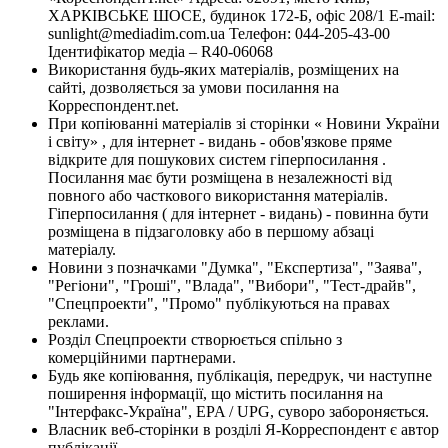
ХАРКІВСЬКЕ ШОСЕ, будинок 172-Б, офіс 208/1 E-mail:
sunlight@mediadim.com.ua
Телефон: 044-205-43-00
Ідентифікатор медіа – R40-06068
Використання будь-яких матеріалів, розміщених на
сайті, дозволяється за умови посилання на
Корреспондент.net.
При копіюванні матеріалів зі сторінки « Новини України
і світу» , для інтернет - видань - обов'язкове пряме
відкрите для пошукових систем гіперпосилання .
Посилання має бути розміщена в незалежності від
повного або часткового використання матеріалів.
Гіперпосилання ( для інтернет - видань) - повинна бути
розміщена в підзаголовку або в першому абзаці
матеріалу.
Новини з позначками "Думка", "Експертиза", "Заява",
"Регіони", "Гроші", "Влада", "Вибори", "Тест-драйв",
"Спецпроекти", "Промо" публікуються на правах
реклами.
Розділ Спецпроекти створюється спільно з
комерційними партнерами.
Будь яке копіювання, публікація, передрук, чи наступне
поширення інформації, що містить посилання на
"Інтерфакс-Україна", EPA / UPG, суворо забороняється.
Власник веб-сторінки в розділі Я-Корреспондент є автор
публікації.