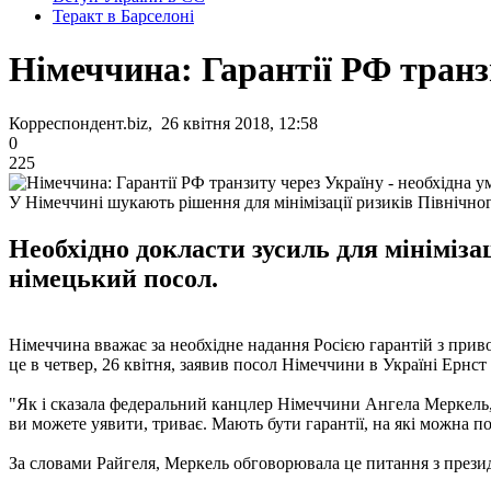
Теракт в Барселоні
Німеччина: Гарантії РФ транз
Корреспондент.biz, 26 квітня 2018, 12:58
0
225
У Німеччині шукають рішення для мінімізації ризиків Північно
Необхідно докласти зусиль для мініміза
німецький посол.
Німеччина вважає за необхідне надання Росією гарантій з прив
це в четвер, 26 квітня, заявив посол Німеччини в Україні Ернст
"Як і сказала федеральний канцлер Німеччини Ангела Меркель, 
ви можете уявити, триває. Мають бути гарантії, на які можна пок
За словами Райгеля, Меркель обговорювала це питання з пре