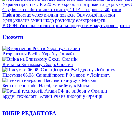
Україна просить ЄК 220 млн євро для підтримки аграріїв через 
Саудівська нафта зникла з ринку США: вперше за 40 років
Нафта зростає через ризики довкола Ормузької протоки
Уряд ухвалив зміни щодо розподілу електроенергії
В ООН б'ють на сполох: ціни на продукти можуть різко зрости
Сюжети
Вторгнення Росії в Україну. Онлайн
Війна на Близькому Сході. Онлайн
Підсумки 06.08: Санкції проти РФ і дрон у Лейпцигу
Бенкет генералів. Наслідки вибуху в Москві
Брудні технології. Атаки РФ на вибори у Франції
ВИБІР РЕДАКТОРА