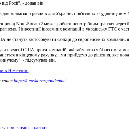
ід Росії", - додав він.
для мінімізації ризиків для України, пов'язаних з будівництвом N
газопровід Nord-Stream'2 може зробити непотрібним транзит через
агнемо. І інвестиції іноземних компаній в українську ГТС є час
 не стануть застосовувати санкції до європейських компаній, як
ї були введені США проти компаній, які займаються бізнесом за 
танеться в кінцевому рахунку, і ми прийдемо до рішення, яке пов
инулому", - підсумував він.
ли в Німеччині
.
ш канал
https://t.me/korrespondentnet
.
ок
,
nord stream
,
транзит