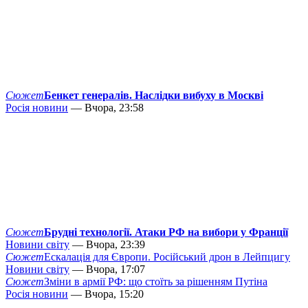
Сюжет
Бенкет генералів. Наслідки вибуху в Москві
Росія новини
— Вчора, 23:58
Сюжет
Брудні технології. Атаки РФ на вибори у Франції
Новини світу
— Вчора, 23:39
Сюжет
Ескалація для Європи. Російський дрон в Лейпцигу
Новини світу
— Вчора, 17:07
Сюжет
Зміни в армії РФ: що стоїть за рішенням Путіна
Росія новини
— Вчора, 15:20