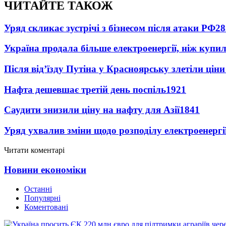
ЧИТАЙТЕ ТАКОЖ
Уряд скликає зустрічі з бізнесом після атаки РФ
28
Україна продала більше електроенергії, ніж купи
Після від’їзду Путіна у Красноярську злетіли цін
Нафта дешевшає третій день поспіль
1921
Саудити знизили ціну на нафту для Азії
1841
Уряд ухвалив зміни щодо розподілу електроенергі
Читати коментарі
Новини економіки
Останні
Популярні
Коментовані