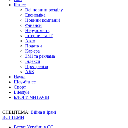
Бізнес
Всі новини розділу
Економіка
Новини компаній
Фінанси
Нерухомість
Інтернет та IT
Авто
Податки
Кар'єра
ЗМІ та реклама
Індекси
Прес-релізи
АБК
Наука
Шоу-бізнес
Спорт
Lifestyle
БЛОГИ ЧИТАЧІВ
СПЕЦТЕМА:
Війна в Ірані
ВСІ ТЕМИ
Вступ України в ЄС