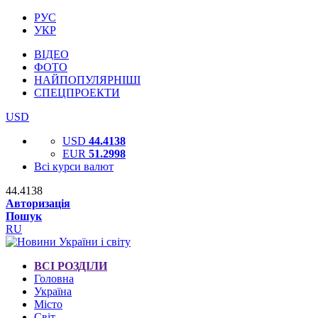
РУС
УКР
ВІДЕО
ФОТО
НАЙПОПУЛЯРНІШІ
СПЕЦПРОЕКТИ
USD
USD
44.4138
EUR
51.2998
Всі курси валют
44.4138
Авторизація
Пошук
RU
ВСІ РОЗДІЛИ
Головна
Україна
Місто
Світ