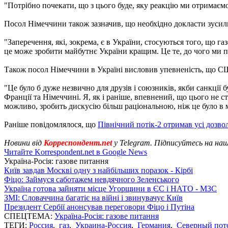
"Потрібно почекати, що з цього буде, яку реакцію ми отримаємо в
Посол Німеччини також зазначив, що необхідно докласти зусиль 
"Заперечення, які, зокрема, є в України, стосуються того, що 
це може зробити майбутнє України кращим. Це те, до чого ми пр
Також посол Німеччини в Україні висловив упевненість, що США
"Це було б дуже незвично для друзів і союзників, якби санкці
Франції та Німеччині. Я, як і раніше, впевнений, що цього не с
можливо, зробить дискусію більш раціональною, ніж це було в м
Раніше повідомлялося, що
Північний потік-2 отримав усі дозво
Новини від
Корреспондент.net
у Telegram. Підписуйтесь на на
Читайте Korrespondent.net в Google News
Україна-Росія: газове питання
Київ завдав Москві одну з найбільших поразок - Кірбі
Фіцо: Займуся саботажем невдячного Зеленського
Україна готова зайняти місце Угорщини в ЄС і НАТО - МЗС
ЗМІ: Словаччина багатіє на війні і звинувачує Київ
Президент Сербії анонсував переговори Фіцо і Путіна
СПЕЦТЕМА:
Україна-Росія: газове питання
ТЕГИ:
Россия
,
газ
,
Украина-Россия
,
Германия
,
Северный пот