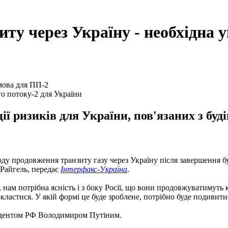
иту через Україну - необхідна 
го потоку-2 для України
ції ризиків для України, пов'язаних з бу
оду продовження транзиту газу через Україну після завершення бу
 Райгель, передає
Інтерфакс-Україна
.
нам потрібна ясність і з боку Росії, що вони продовжуватимуть 
ластися. У якій формі це буде зроблене, потрібно буде подивитися
зидентом РФ Володимиром Путіним.