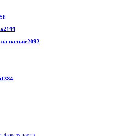
58
ла
2199
и на пальне
2092
ї
1384