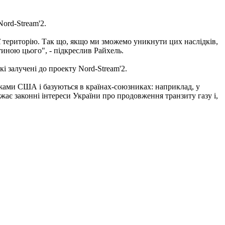
ord-Stream'2.
 її територію. Так що, якщо ми зможемо уникнути цих наслідків,
тиною цього", - підкреслив Райхель.
і залучені до проекту Nord-Stream'2.
межами США і базуються в країнах-союзниках: наприклад, у
ажає законні інтереси України про продовження транзиту газу і,