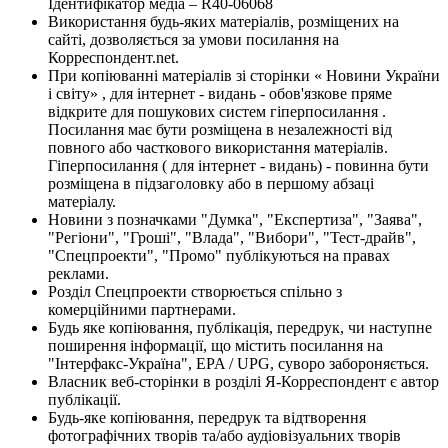
Ідентифікатор медіа – R40-06068
Використання будь-яких матеріалів, розміщених на
сайті, дозволяється за умови посилання на
Корреспондент.net.
При копіюванні матеріалів зі сторінки « Новини України
і світу» , для інтернет - видань - обов'язкове пряме
відкрите для пошукових систем гіперпосилання .
Посилання має бути розміщена в незалежності від
повного або часткового використання матеріалів.
Гіперпосилання ( для інтернет - видань) - повинна бути
розміщена в підзаголовку або в першому абзаці
матеріалу.
Новини з позначками "Думка", "Експертиза", "Заява",
"Регіони", "Гроші", "Влада", "Вибори", "Тест-драйв",
"Спецпроекти", "Промо" публікуються на правах
реклами.
Розділ Спецпроекти створюється спільно з
комерційними партнерами.
Будь яке копіювання, публікація, передрук, чи наступне
поширення інформації, що містить посилання на
"Інтерфакс-Україна", EPA / UPG, суворо забороняється.
Власник веб-сторінки в розділі Я-Корреспондент є автор
публікації.
Будь-яке копіювання, передрук та відтворення
фотографічних творів та/або аудіовізуальних творів