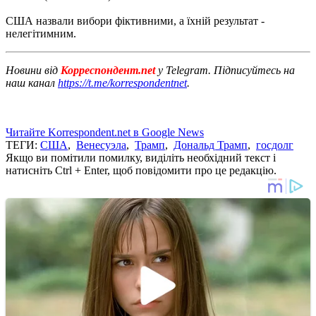
США назвали вибори фіктивними, а їхній результат -
нелегітимним.
Новини від
Корреспондент.net
у Telegram. Підписуйтесь на
наш канал
https://t.me/korrespondentnet
.
Читайте Korrespondent.net в Google News
ТЕГИ:
США
,
Венесуэла
,
Трамп
,
Дональд Трамп
,
госдолг
Якщо ви помітили помилку, виділіть необхідний текст і
натисніть Ctrl + Enter, щоб повідомити про це редакцію.