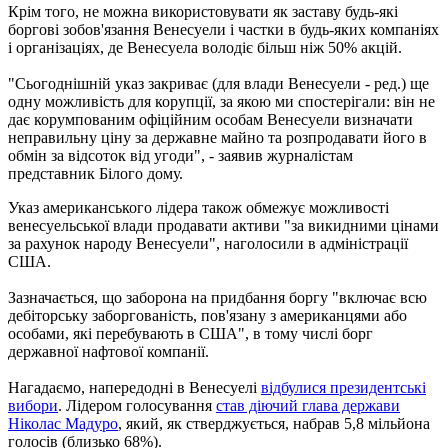
Крім того, не можна використовувати як заставу будь-які
боргові зобов'язання Венесуели і частки в будь-яких компаніях
і організаціях, де Венесуела володіє більш ніж 50% акцій.
"Сьогоднішній указ закриває (для влади Венесуели - ред.) ще
одну можливість для корупції, за якою ми спостерігали: він не
дає корумпованим офіційним особам Венесуели визначати
неправильну ціну за державне майно та розпродавати його в
обмін за відсоток від угоди", - заявив журналістам
представник Білого дому.
Указ американського лідера також обмежує можливості
венесуельської влади продавати активи "за викидними цінами
за рахунок народу Венесуели", наголосили в адміністрації
США.
Зазначається, що заборона на придбання боргу "включає всю
дебіторську заборгованість, пов'язану з американцями або
особами, які перебувають в США", в тому числі борг
державної нафтової компанії.
Нагадаємо, напередодні в Венесуелі
відбулися президентські
вибори
. Лідером голосування
став діючий глава держави
Ніколас Мадуро
, який, як стверджується, набрав 5,8 мільйона
голосів (близько 68%).