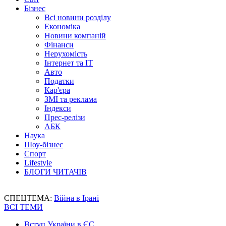
Бізнес
Всі новини розділу
Економіка
Новини компаній
Фінанси
Нерухомість
Інтернет та IT
Авто
Податки
Кар'єра
ЗМІ та реклама
Індекси
Прес-релізи
АБК
Наука
Шоу-бізнес
Спорт
Lifestyle
БЛОГИ ЧИТАЧІВ
СПЕЦТЕМА:
Війна в Ірані
ВСІ ТЕМИ
Вступ України в ЄС