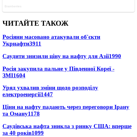
ЧИТАЙТЕ ТАКОЖ
Росіяни масовано атакували об'єкти
Укрнафти
3911
Саудити знизили ціну на нафту для Азії
1990
Росія закупила пальне у Південної Кореї -
ЗМІ
1604
Уряд ухвалив зміни щодо розподілу
електроенергії
1447
Ціни на нафту падають через переговори Ірану
та Оману
1178
Саудівська нафта зникла з ринку США: вперше
за 40 років
1099