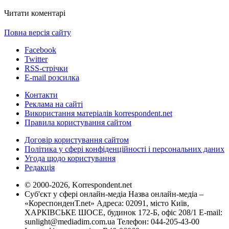
Читати коментарі
Повна версія сайту
Facebook
Twitter
RSS-стрічки
E-mail розсилка
Контакти
Реклама на сайті
Використання матеріалів korrespondent.net
Правила користування сайтом
Договір користування сайтом
Політика у сфері конфіденційності і персональних даних
Угода щодо користування
Редакція
© 2000-2026, Korrespondent.net
Суб'єкт у сфері онлайн-медіа Назва онлайн-медіа –
«КореспонденТ.net» Адреса: 02091, місто Київ,
ХАРКІВСЬКЕ ШОСЕ, будинок 172-Б, офіс 208/1 E-mail:
sunlight@mediadim.com.ua
Телефон: 044-205-43-00