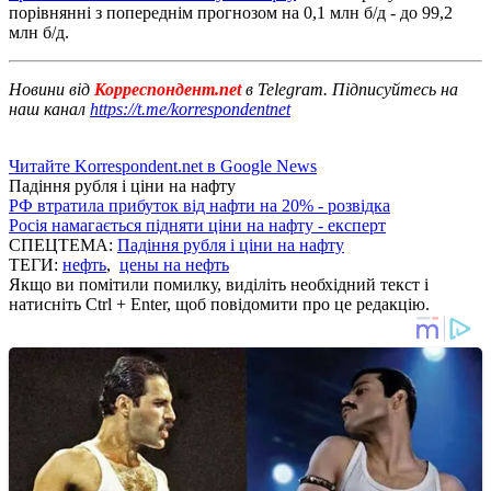
порівнянні з попереднім прогнозом на 0,1 млн б/д - до 99,2
млн б/д.
Новини від
Корреспондент.net
в Telegram. Підписуйтесь на
наш канал
https://t.me/korrespondentnet
Читайте Korrespondent.net в Google News
Падіння рубля і ціни на нафту
РФ втратила прибуток від нафти на 20% - розвідка
Росія намагається підняти ціни на нафту - експерт
СПЕЦТЕМА:
Падіння рубля і ціни на нафту
ТЕГИ:
нефть
,
цены на нефть
Якщо ви помітили помилку, виділіть необхідний текст і
натисніть Ctrl + Enter, щоб повідомити про це редакцію.