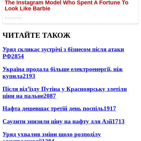
ЧИТАЙТЕ ТАКОЖ
Уряд скликає зустрічі з бізнесом після атаки
РФ
2854
Україна продала більше електроенергії, ніж
купила
2193
Після від’їзду Путіна у Красноярську злетіли
ціни на пальне
2087
Нафта дешевшає третій день поспіль
1917
Саудити знизили ціну на нафту для Азії
1713
Уряд ухвалив зміни щодо розподілу