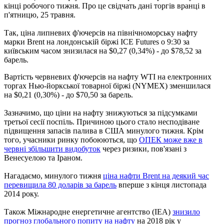
кінці робочого тижня. Про це свідчать дані торгів вранці в
п'ятницю, 25 травня.
Так, ціна липневих ф'ючерсів на північноморську нафту
марки Brent на лондонській біржі ICE Futures о 9:30 за
київським часом знизилася на $0,27 (0,34%) - до $78,52 за
барель.
Вартість червневих ф'ючерсів на нафту WTI на електронних
торгах Нью-йоркської товарної біржі (NYMEX) зменшилася
на $0,21 (0,30%) - до $70,50 за барель.
Зазначимо, що ціни на нафту знижуються за підсумками
третьої сесії поспіль. Причиною цього стало несподіване
підвищення запасів палива в США минулого тижня. Крім
того, учасники ринку побоюються, що
ОПЕК може вже в
червні збільшити видобуток
через ризики, пов'язані з
Венесуелою та Іраном.
Нагадаємо, минулого тижня
ціна нафти Brent на деякий час
перевищила 80 доларів за барель
вперше з кінця листопада
2014 року.
Також Міжнародне енергетичне агентство (IEA)
знизило
прогноз глобального попиту на нафту
на 2018 рік у