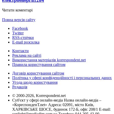
електроенергії
1284
Читати коментарі
Повна версія сайту
Facebook
Twitter
RSS-стрічки
E-mail розсилка
Контакти
Реклама на сайті
Використання матеріалів korrespondent.net
Правила користування сайтом
Договір користування сайтом
Політика у сфері конфіденційності і персональних даних
Угода щодо користування
Редакція
© 2000-2026, Korrespondent.net
Суб'єкт у сфері онлайн-медіа Назва онлайн-медіа –
«КореспонденТ.net» Адреса: 02091, місто Київ,
ХАРКІВСЬКЕ ШОСЕ, будинок 172-Б, офіс 208/1 E-mail:
sunlight@mediadim.com.ua
Телефон: 044-205-43-00