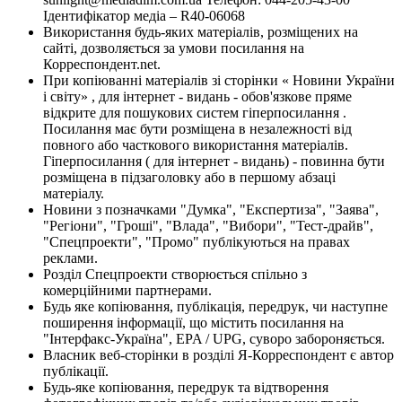
Ідентифікатор медіа – R40-06068
Використання будь-яких матеріалів, розміщених на
сайті, дозволяється за умови посилання на
Корреспондент.net.
При копіюванні матеріалів зі сторінки « Новини України
і світу» , для інтернет - видань - обов'язкове пряме
відкрите для пошукових систем гіперпосилання .
Посилання має бути розміщена в незалежності від
повного або часткового використання матеріалів.
Гіперпосилання ( для інтернет - видань) - повинна бути
розміщена в підзаголовку або в першому абзаці
матеріалу.
Новини з позначками "Думка", "Експертиза", "Заява",
"Регіони", "Гроші", "Влада", "Вибори", "Тест-драйв",
"Спецпроекти", "Промо" публікуються на правах
реклами.
Розділ Спецпроекти створюється спільно з
комерційними партнерами.
Будь яке копіювання, публікація, передрук, чи наступне
поширення інформації, що містить посилання на
"Інтерфакс-Україна", EPA / UPG, суворо забороняється.
Власник веб-сторінки в розділі Я-Корреспондент є автор
публікації.
Будь-яке копіювання, передрук та відтворення