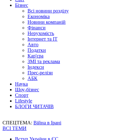
Бізнес
Всі новини розділу
Економіка
Новини компаній
Фінанси
Нерухомість
Інтернет та IT
Авто
Податки
Кар'єра
ЗМІ та реклама
Індекси
Прес-релізи
АБК
Наука
Шоу-бізнес
Спорт
Lifestyle
БЛОГИ ЧИТАЧІВ
СПЕЦТЕМА:
Війна в Ірані
ВСІ ТЕМИ
Вступ України в ЄС