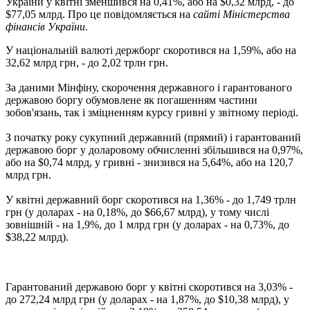
України у квітні зменшився на 0,41%, або на $0,32 млрд, - до
$77,05 млрд. Про це повідомляється на
сайті Міністерства
фінансів України
.
У національній валюті держборг скоротився на 1,59%, або на
32,62 млрд грн, - до 2,02 трлн грн.
За даними Мінфіну, скорочення державного і гарантованого
державою боргу обумовлене як погашенням частини
зобов'язань, так і зміцненням курсу гривні у звітному періоді.
З початку року сукупний державний (прямий) і гарантований
державою борг у доларовому обчисленні збільшився на 0,97%,
або на $0,74 млрд, у гривні - знизився на 5,64%, або на 120,7
млрд грн.
У квітні державний борг скоротився на 1,36% - до 1,749 трлн
грн (у доларах - на 0,18%, до $66,67 млрд), у тому числі
зовнішній - на 1,9%, до 1 млрд грн (у доларах - на 0,73%, до
$38,22 млрд).
Гарантований державою борг у квітні скоротився на 3,03% -
до 272,24 млрд грн (у доларах - на 1,87%, до $10,38 млрд), у