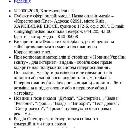
Редакція
© 2000-2026, Korrespondent.net
Суб'єкт у сфері онлайн-медіа Назва онлайн-медіа –
«КореспонденТ.net» Адреса: 02091, місто Київ,
ХАРКІВСЬКЕ ШОСЕ, будинок 172-Б, офіс 208/1 E-mail:
sunlight@mediadim.com.ua
Телефон: 044-205-43-00
Ідентифікатор медіа – R40-06068
Використання будь-яких матеріалів, розміщених на
сайті, дозволяється за умови посилання на
Корреспондент.net.
При копіюванні матеріалів зі сторінки « Новини України
і світу» , для інтернет - видань - обов'язкове пряме
відкрите для пошукових систем гіперпосилання .
Посилання має бути розміщена в незалежності від
повного або часткового використання матеріалів.
Гіперпосилання ( для інтернет - видань) - повинна бути
розміщена в підзаголовку або в першому абзаці
матеріалу.
Новини з позначками "Думка", "Експертиза", "Заява",
"Регіони", "Гроші", "Влада", "Вибори", "Тест-драйв",
"Спецпроекти", "Промо" публікуються на правах
реклами.
Розділ Спецпроекти створюється спільно з
комерційними партнерами.