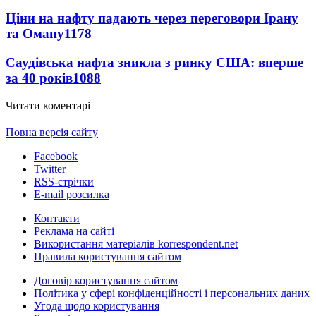
Ціни на нафту падають через переговори Ірану
та Оману
1178
Саудівська нафта зникла з ринку США: вперше
за 40 років
1088
Читати коментарі
Повна версія сайту
Facebook
Twitter
RSS-стрічки
E-mail розсилка
Контакти
Реклама на сайті
Використання матеріалів korrespondent.net
Правила користування сайтом
Договір користування сайтом
Політика у сфері конфіденційності і персональних даних
Угода щодо користування