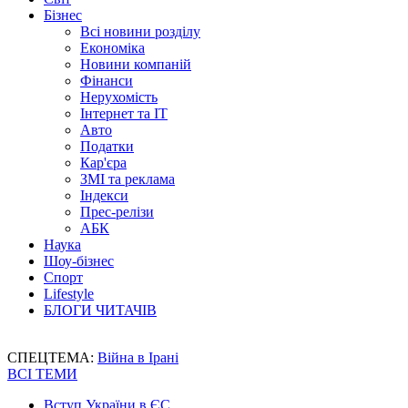
Бізнес
Всі новини розділу
Економіка
Новини компаній
Фінанси
Нерухомість
Інтернет та IT
Авто
Податки
Кар'єра
ЗМІ та реклама
Індекси
Прес-релізи
АБК
Наука
Шоу-бізнес
Спорт
Lifestyle
БЛОГИ ЧИТАЧІВ
СПЕЦТЕМА:
Війна в Ірані
ВСІ ТЕМИ
Вступ України в ЄС