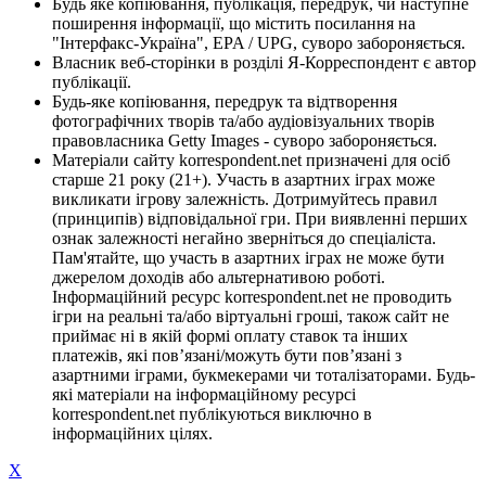
Будь яке копіювання, публікація, передрук, чи наступне
поширення інформації, що містить посилання на
"Інтерфакс-Україна", EPA / UPG, суворо забороняється.
Власник веб-сторінки в розділі Я-Корреспондент є автор
публікації.
Будь-яке копіювання, передрук та відтворення
фотографічних творів та/або аудіовізуальних творів
правовласника Getty Images - суворо забороняється.
Матеріали сайту korrespondent.net призначені для осіб
старше 21 року (21+). Участь в азартних іграх може
викликати ігрову залежність. Дотримуйтесь правил
(принципів) відповідальної гри. При виявленні перших
ознак залежності негайно зверніться до спеціаліста.
Пам'ятайте, що участь в азартних іграх не може бути
джерелом доходів або альтернативою роботі.
Інформаційний ресурс korrespondent.net не проводить
ігри на реальні та/або віртуальні гроші, також сайт не
приймає ні в якій формі оплату ставок та інших
платежів, які пов’язані/можуть бути пов’язані з
азартними іграми, букмекерами чи тоталізаторами. Будь-
які матеріали на інформаційному ресурсі
korrespondent.net публікуються виключно в
інформаційних цілях.
X