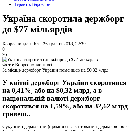
Теракт в Барселоні
Україна скоротила держборг
до $77 мільярдів
Корреспондент.biz, 26 травня 2018, 22:39
0
951
Фото: Корреспондент.net
За місяць держборг України поменшав на $0,32 млрд
У квітні держборг України скоротився
на 0,41%, або на $0,32 млрд, а в
національній валюті держборг
скоротився на 1,59%, або на 32,62 млрд
гривень.
Сукупний державний (прямий) і гарантований державою борг