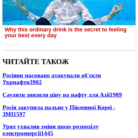
ЧИТАЙТЕ ТАКОЖ
Росіяни масовано атакували об'єкти
Укрнафти
3902
Саудити знизили ціну на нафту для Азії
1989
Росія закупила пальне у Південної Кореї -
ЗМІ
1597
Уряд ухвалив зміни щодо розподілу
електроенергії
1445