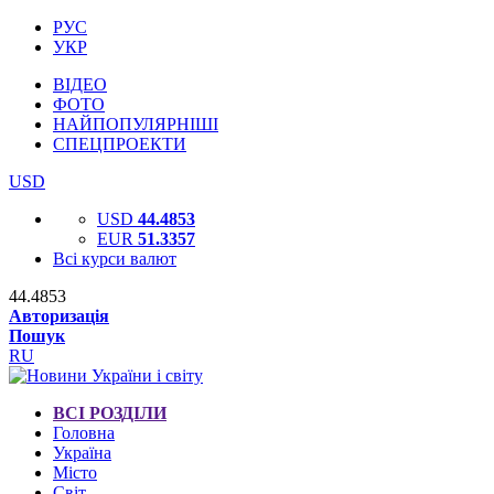
РУС
УКР
ВІДЕО
ФОТО
НАЙПОПУЛЯРНІШІ
СПЕЦПРОЕКТИ
USD
USD
44.4853
EUR
51.3357
Всі курси валют
44.4853
Авторизація
Пошук
RU
ВСІ РОЗДІЛИ
Головна
Україна
Місто
Світ