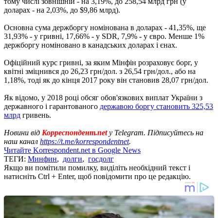
тому числі зовнішній - на 3,19%, до 258,54 млрд грн (у
доларах - на 2,03%, до $9,86 млрд).
Основна сума держборгу номінована в доларах - 41,35%, ще
31,93% - у гривні, 17,66% - у SDR, 7,9% - у євро. Менше 1%
держборгу номіновано в канадських доларах і єнах.
Офіційний курс гривні, за яким Мінфін розраховує борг, у
квітні зміцнився до 26,23 грн/дол. з 26,54 грн/дол., або на
1,18%, тоді як до кінця 2017 року він становив 28,07 грн/дол.
Як відомо, у 2018 році обсяг обов'язкових виплат України з
державного і гарантованого
державою боргу становить 325,53
млрд
гривень.
Новини від
Корреспондент.net
у Telegram. Підписуйтесь на
наш канал
https://t.me/korrespondentnet
.
Читайте Korrespondent.net в Google News
ТЕГИ:
Минфин
,
долги
,
госдолг
Якщо ви помітили помилку, виділіть необхідний текст і
натисніть Ctrl + Enter, щоб повідомити про це редакцію.