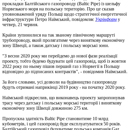
прокладки Балтійського газопроводу (Baltic Pipe) із шельфу
Норвезького моря на польську територію. Про це сказав
уповноважений уряду Польщі щодо стратегічної енергетичної
інфраструктури Петро Наїмський, повідомляє
Укрінформ
у
четвер, 21 червня.
Країни зупинилися на так званому північному маршруті
трубопроводу, який пролягатиме через виняткову економічну
зону Швеції, а також датську і польську морські зони.
"З весни 2020 року ми перейдемо до нової фази реалізації
проекту, тобто будемо будувати цей газопровід, щоб із жовтня
2022 року по ньому пішов перший газ з Норвегії в Польщу
відповідно до підписаних контрактів", - повідомив Наїмський.
За його словами, усі дозволи на будівництво газопроводу
будуть отримані наприкінці 2019 року - на початку 2020 року.
Наїмський підкреслив, що виконавець проекту запропонував
трасу через датську і польську морські території і виняткову
економічну зону Швеції довжиною 275 км.
Пропускна здатність Baltic Pipe становитиме 10 млрд
кубометрів, і цей газопровід буде експлуатуватися 50 років.
Балтійський газопровід будуватиме польська компанія Gaz