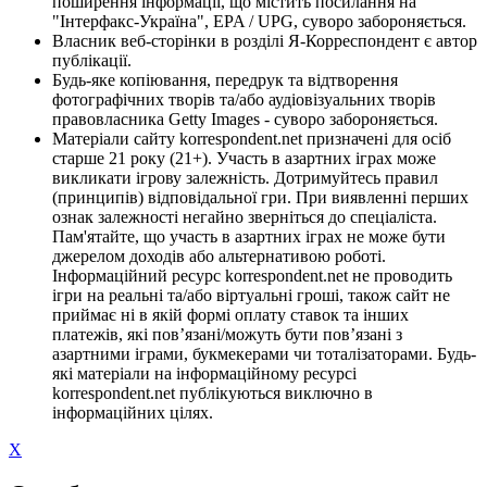
поширення інформації, що містить посилання на
"Інтерфакс-Україна", EPA / UPG, суворо забороняється.
Власник веб-сторінки в розділі Я-Корреспондент є автор
публікації.
Будь-яке копіювання, передрук та відтворення
фотографічних творів та/або аудіовізуальних творів
правовласника Getty Images - суворо забороняється.
Матеріали сайту korrespondent.net призначені для осіб
старше 21 року (21+). Участь в азартних іграх може
викликати ігрову залежність. Дотримуйтесь правил
(принципів) відповідальної гри. При виявленні перших
ознак залежності негайно зверніться до спеціаліста.
Пам'ятайте, що участь в азартних іграх не може бути
джерелом доходів або альтернативою роботі.
Інформаційний ресурс korrespondent.net не проводить
ігри на реальні та/або віртуальні гроші, також сайт не
приймає ні в якій формі оплату ставок та інших
платежів, які пов’язані/можуть бути пов’язані з
азартними іграми, букмекерами чи тоталізаторами. Будь-
які матеріали на інформаційному ресурсі
korrespondent.net публікуються виключно в
інформаційних цілях.
X