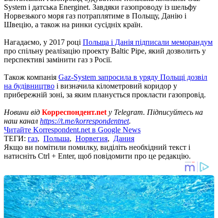
System і датська Energinet. Завдяки газопроводу із шельфу
Норвезького моря газ потраплятиме в Польщу, Данію і
Швецію, а також на ринки сусідніх країн.
Нагадаємо, у 2017 році
Польща і Данія підписали меморандум
про спільну реалізацію проекту Baltic Pipe, який дозволить у
перспективі замінити газ з Росії.
Також компанія
Gaz-System запросила в уряду Польщі дозвіл
на будівництво
і визначила кілометровий коридор у
прибережній зоні, за яким планується прокласти газопровід.
Новини від
Корреспондент.net
у Telegram. Підписуйтесь на
наш канал
https://t.me/korrespondentnet
.
Читайте Korrespondent.net в Google News
ТЕГИ:
газ
,
Польша
,
Норвегия
,
Дания
Якщо ви помітили помилку, виділіть необхідний текст і
натисніть Ctrl + Enter, щоб повідомити про це редакцію.