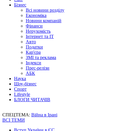
Бізнес
Всі новини розділу
Економіка
Новини компаній
Фінанси
Нерухомість
Інтернет та IT
Авто
Податки
Кар'єра
ЗМІ та реклама
Індекси
Прес-релізи
АБК
Наука
Шоу-бізнес
Спорт
Lifestyle
БЛОГИ ЧИТАЧІВ
СПЕЦТЕМА:
Війна в Ірані
ВСІ ТЕМИ
Вступ України в ЄС