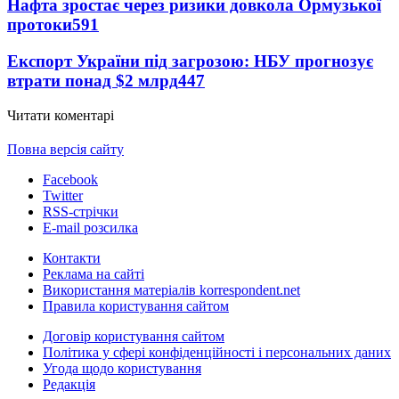
Нафта зростає через ризики довкола Ормузької
протоки
591
Експорт України під загрозою: НБУ прогнозує
втрати понад $2 млрд
447
Читати коментарі
Повна версія сайту
Facebook
Twitter
RSS-стрічки
E-mail розсилка
Контакти
Реклама на сайті
Використання матеріалів korrespondent.net
Правила користування сайтом
Договір користування сайтом
Політика у сфері конфіденційності і персональних даних
Угода щодо користування
Редакція