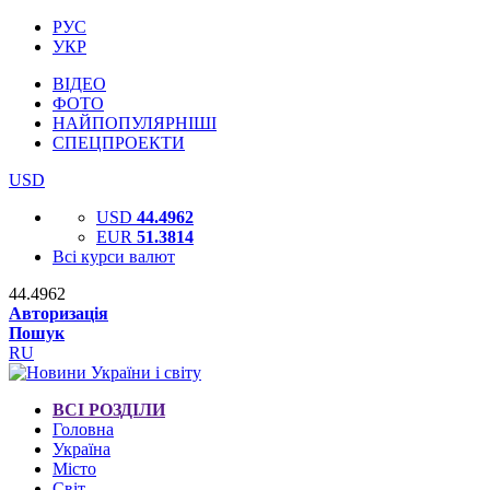
РУС
УКР
ВІДЕО
ФОТО
НАЙПОПУЛЯРНІШІ
СПЕЦПРОЕКТИ
USD
USD
44.4962
EUR
51.3814
Всі курси валют
44.4962
Авторизація
Пошук
RU
ВСІ РОЗДІЛИ
Головна
Україна
Місто
Світ