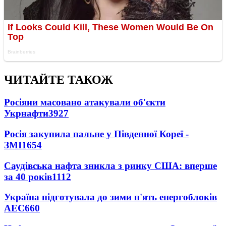
ЧИТАЙТЕ ТАКОЖ
Росіяни масовано атакували об'єкти
Укрнафти
3927
Росія закупила пальне у Південної Кореї -
ЗМІ
1654
Саудівська нафта зникла з ринку США: вперше
за 40 років
1112
Україна підготувала до зими п'ять енергоблоків
АЕС
660