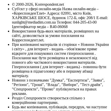
© 2000-2026, Korrespondent.net
Суб'єкт у сфері онлайн-медіа Назва онлайн-медіа –
«КореспонденТ.net» Адреса: 02091, місто Київ,
ХАРКІВСЬКЕ ШОСЕ, будинок 172-Б, офіс 208/1 E-mail:
sunlight@mediadim.com.ua
Телефон: 044-205-43-00
Ідентифікатор медіа – R40-06068
Використання будь-яких матеріалів, розміщених на
сайті, дозволяється за умови посилання на
Корреспондент.net.
При копіюванні матеріалів зі сторінки « Новини України
і світу» , для інтернет - видань - обов'язкове пряме
відкрите для пошукових систем гіперпосилання .
Посилання має бути розміщена в незалежності від
повного або часткового використання матеріалів.
Гіперпосилання ( для інтернет - видань) - повинна бути
розміщена в підзаголовку або в першому абзаці
матеріалу.
Новини з позначками "Думка", "Експертиза", "Заява",
"Регіони", "Гроші", "Влада", "Вибори", "Тест-драйв",
"Спецпроекти", "Промо" публікуються на правах
реклами.
Розділ Спецпроекти створюється спільно з
комерційними партнерами.
Будь яке копіювання, публікація, передрук, чи наступне