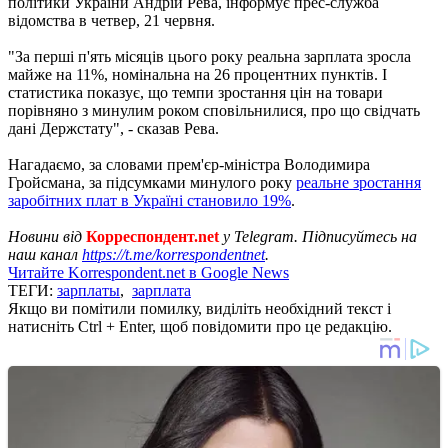
політики України Андрій Рева, інформує прес-служба
відомства в четвер, 21 червня.
"За перші п'ять місяців цього року реальна зарплата зросла
майже на 11%, номінальна на 26 процентних пунктів. І
статистика показує, що темпи зростання цін на товари
порівняно з минулим роком сповільнилися, про що свідчать
дані Держстату", - сказав Рева.
Нагадаємо, за словами прем'єр-міністра Володимира
Гройсмана, за підсумками минулого року
реальне зростання
заробітних плат в Україні становило 19%
.
Новини від
Корреспондент.net
у Telegram. Підписуйтесь на
наш канал
https://t.me/korrespondentnet
.
Читайте Korrespondent.net в Google News
ТЕГИ:
зарплаты
,
зарплата
Якщо ви помітили помилку, виділіть необхідний текст і
натисніть Ctrl + Enter, щоб повідомити про це редакцію.