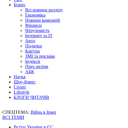
Бізнес
Всі новини розділу
Економіка
Новини компаній
Фінанси
Нерухомість
Інтернет та IT
Авто
Податки
Кар'єра
ЗМІ та реклама
Індекси
Прес-релізи
АБК
Наука
Шоу-бізнес
Спорт
Lifestyle
БЛОГИ ЧИТАЧІВ
СПЕЦТЕМА:
Війна в Ірані
ВСІ ТЕМИ
Вступ України в ЄС