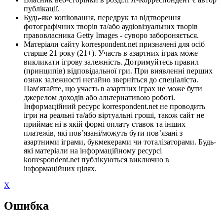
публікації.
Будь-яке копіювання, передрук та відтворення
фотографічних творів та/або аудіовізуальних творів
правовласника Getty Images - суворо забороняється.
Матеріали сайту korrespondent.net призначені для осіб
старше 21 року (21+). Участь в азартних іграх може
викликати ігрову залежність. Дотримуйтесь правил
(принципів) відповідальної гри. При виявленні перших
ознак залежності негайно зверніться до спеціаліста.
Пам'ятайте, що участь в азартних іграх не може бути
джерелом доходів або альтернативою роботі.
Інформаційний ресурс korrespondent.net не проводить
ігри на реальні та/або віртуальні гроші, також сайт не
приймає ні в якій формі оплату ставок та інших
платежів, які пов’язані/можуть бути пов’язані з
азартними іграми, букмекерами чи тоталізаторами. Будь-
які матеріали на інформаційному ресурсі
korrespondent.net публікуються виключно в
інформаційних цілях.
X
Ошибка