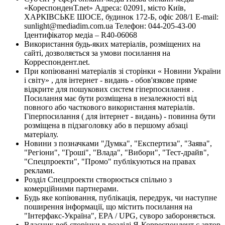
«КореспонденТ.net» Адреса: 02091, місто Київ,
ХАРКІВСЬКЕ ШОСЕ, будинок 172-Б, офіс 208/1 E-mail:
sunlight@mediadim.com.ua
Телефон: 044-205-43-00
Ідентифікатор медіа – R40-06068
Використання будь-яких матеріалів, розміщених на
сайті, дозволяється за умови посилання на
Корреспондент.net.
При копіюванні матеріалів зі сторінки « Новини України
і світу» , для інтернет - видань - обов'язкове пряме
відкрите для пошукових систем гіперпосилання .
Посилання має бути розміщена в незалежності від
повного або часткового використання матеріалів.
Гіперпосилання ( для інтернет - видань) - повинна бути
розміщена в підзаголовку або в першому абзаці
матеріалу.
Новини з позначками "Думка", "Експертиза", "Заява",
"Регіони", "Гроші", "Влада", "Вибори", "Тест-драйв",
"Спецпроекти", "Промо" публікуються на правах
реклами.
Розділ Спецпроекти створюється спільно з
комерційними партнерами.
Будь яке копіювання, публікація, передрук, чи наступне
поширення інформації, що містить посилання на
"Інтерфакс-Україна", EPA / UPG, суворо забороняється.
Власник веб-сторінки в розділі Я-Корреспондент є автор