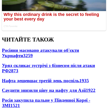
ЧИТАЙТЕ ТАКОЖ
Росіяни масовано атакували об'єкти
Укрнафти
3259
Уряд скликає зустрічі з бізнесом після атаки
РФ
2873
Нафта дешевшає третій день поспіль
1935
Саудити знизили ціну на нафту для Азії
1922
Росія закупила пальне у Південної Кореї -
ЗМІ
1521