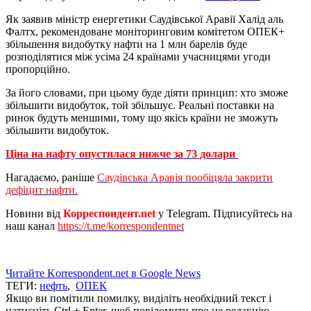
Як заявив міністр енергетики Саудівської Аравії Халід аль
Фалтх, рекомендоване моніторинговим комітетом ОПЕК+
збільшення видобутку нафти на 1 млн барелів буде
розподілятися між усіма 24 країнами учасницями угоди
пропорційно.
За його словами, при цьому буде діяти принцип: хто зможе
збільшити видобуток, той збільшує. Реальні поставки на
ринок будуть меншими, тому що якісь країни не зможуть
збільшити видобуток.
Ціна на нафту опустилася нижче за 73 долари
Нагадаємо, раніше
Саудівська Аравія пообіцяла закрити
дефіцит нафти.
Новини від
Корреспондент.net
у Telegram. Підписуйтесь на
наш канал
https://t.me/korrespondentnet
Читайте Korrespondent.net в Google News
ТЕГИ:
нефть
,
ОПЕК
Якщо ви помітили помилку, виділіть необхідний текст і
натисніть Ctrl + Enter, щоб повідомити про це редакцію.