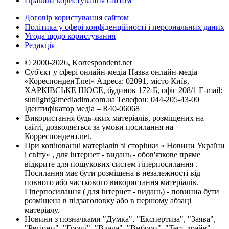
Правила користування сайтом
Договір користування сайтом
Політика у сфері конфіденційності і персональних даних
Угода щодо користування
Редакція
© 2000-2026, Korrespondent.net
Суб'єкт у сфері онлайн-медіа Назва онлайн-медіа –
«КореспонденТ.net» Адреса: 02091, місто Київ,
ХАРКІВСЬКЕ ШОСЕ, будинок 172-Б, офіс 208/1 E-mail:
sunlight@mediadim.com.ua
Телефон: 044-205-43-00
Ідентифікатор медіа – R40-06068
Використання будь-яких матеріалів, розміщених на
сайті, дозволяється за умови посилання на
Корреспондент.net.
При копіюванні матеріалів зі сторінки « Новини України
і світу» , для інтернет - видань - обов'язкове пряме
відкрите для пошукових систем гіперпосилання .
Посилання має бути розміщена в незалежності від
повного або часткового використання матеріалів.
Гіперпосилання ( для інтернет - видань) - повинна бути
розміщена в підзаголовку або в першому абзаці
матеріалу.
Новини з позначками "Думка", "Експертиза", "Заява",
"Регіони", "Гроші", "Влада", "Вибори", "Тест-драйв",