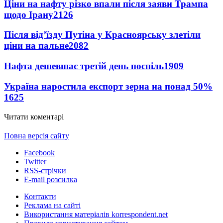
Ціни на нафту різко впали після заяви Трампа
щодо Ірану
2126
Після від’їзду Путіна у Красноярську злетіли
ціни на пальне
2082
Нафта дешевшає третій день поспіль
1909
Україна наростила експорт зерна на понад 50%
1625
Читати коментарі
Повна версія сайту
Facebook
Twitter
RSS-стрічки
E-mail розсилка
Контакти
Реклама на сайті
Використання матеріалів korrespondent.net