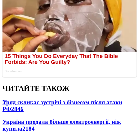
ЧИТАЙТЕ ТАКОЖ
Уряд скликає зустрічі з бізнесом після атаки
РФ
2846
Україна продала більше електроенергії, ніж
купила
2184