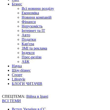
Бізнес
Всі новини розділу
Економіка
Новини компаній
Фінанси
Нерухомість
Інтернет та IT
Авто
Податки
Кар'єра
ЗМІ та реклама
Індекси
Прес-релізи
АБК
Наука
Шоу-бізнес
Спорт
Lifestyle
БЛОГИ ЧИТАЧІВ
СПЕЦТЕМА:
Війна в Ірані
ВСІ ТЕМИ
Вступ України в ЄС