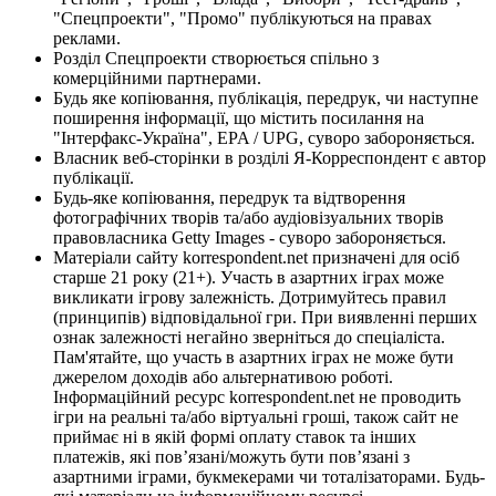
"Спецпроекти", "Промо" публікуються на правах
реклами.
Розділ Спецпроекти створюється спільно з
комерційними партнерами.
Будь яке копіювання, публікація, передрук, чи наступне
поширення інформації, що містить посилання на
"Інтерфакс-Україна", EPA / UPG, суворо забороняється.
Власник веб-сторінки в розділі Я-Корреспондент є автор
публікації.
Будь-яке копіювання, передрук та відтворення
фотографічних творів та/або аудіовізуальних творів
правовласника Getty Images - суворо забороняється.
Матеріали сайту korrespondent.net призначені для осіб
старше 21 року (21+). Участь в азартних іграх може
викликати ігрову залежність. Дотримуйтесь правил
(принципів) відповідальної гри. При виявленні перших
ознак залежності негайно зверніться до спеціаліста.
Пам'ятайте, що участь в азартних іграх не може бути
джерелом доходів або альтернативою роботі.
Інформаційний ресурс korrespondent.net не проводить
ігри на реальні та/або віртуальні гроші, також сайт не
приймає ні в якій формі оплату ставок та інших
платежів, які пов’язані/можуть бути пов’язані з
азартними іграми, букмекерами чи тоталізаторами. Будь-