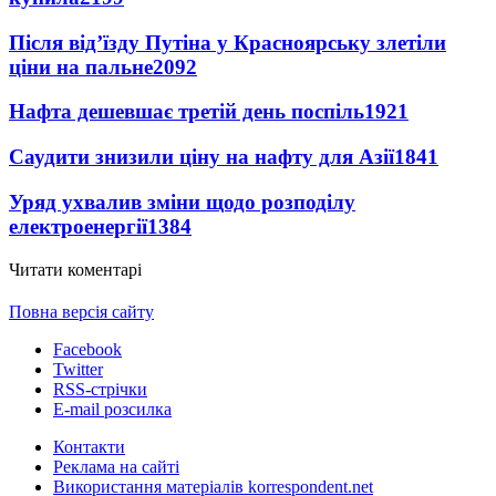
Після від’їзду Путіна у Красноярську злетіли
ціни на пальне
2092
Нафта дешевшає третій день поспіль
1921
Саудити знизили ціну на нафту для Азії
1841
Уряд ухвалив зміни щодо розподілу
електроенергії
1384
Читати коментарі
Повна версія сайту
Facebook
Twitter
RSS-стрічки
E-mail розсилка
Контакти
Реклама на сайті
Використання матеріалів korrespondent.net