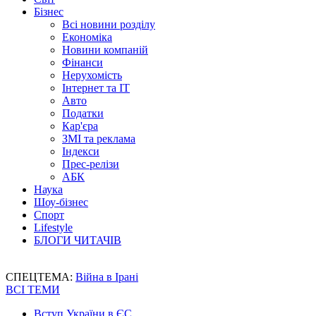
Бізнес
Всі новини розділу
Економіка
Новини компаній
Фінанси
Нерухомість
Інтернет та IT
Авто
Податки
Кар'єра
ЗМІ та реклама
Індекси
Прес-релізи
АБК
Наука
Шоу-бізнес
Спорт
Lifestyle
БЛОГИ ЧИТАЧІВ
СПЕЦТЕМА:
Війна в Ірані
ВСІ ТЕМИ
Вступ України в ЄС