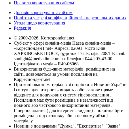
Правила користування сайтом
Договір користування сайтом
Політика у сфері конфіденційності і персональних даних
Угода щодо користування
Редакція
© 2000-2026, Korrespondent.net
Суб'єкт у сфері онлайн-медіа Назва онлайн-медіа –
«КореспонденТ.net» Адреса: 02091, місто Київ,
ХАРКІВСЬКЕ ШОСЕ, будинок 172-Б, офіс 208/1 E-mail:
sunlight@mediadim.com.ua
Телефон: 044-205-43-00
Ідентифікатор медіа – R40-06068
Використання будь-яких матеріалів, розміщених на
сайті, дозволяється за умови посилання на
Корреспондент.net.
При копіюванні матеріалів зі сторінки « Новини України
і світу» , для інтернет - видань - обов'язкове пряме
відкрите для пошукових систем гіперпосилання .
Посилання має бути розміщена в незалежності від
повного або часткового використання матеріалів.
Гіперпосилання ( для інтернет - видань) - повинна бути
розміщена в підзаголовку або в першому абзаці
матеріалу.
Новини з позначками "Думка", "Експертиза", "Заява",