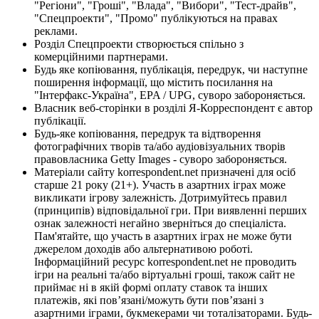
"Регіони", "Гроші", "Влада", "Вибори", "Тест-драйв",
"Спецпроекти", "Промо" публікуються на правах
реклами.
Розділ Спецпроекти створюється спільно з
комерційними партнерами.
Будь яке копіювання, публікація, передрук, чи наступне
поширення інформації, що містить посилання на
"Інтерфакс-Україна", EPA / UPG, суворо забороняється.
Власник веб-сторінки в розділі Я-Корреспондент є автор
публікації.
Будь-яке копіювання, передрук та відтворення
фотографічних творів та/або аудіовізуальних творів
правовласника Getty Images - суворо забороняється.
Матеріали сайту korrespondent.net призначені для осіб
старше 21 року (21+). Участь в азартних іграх може
викликати ігрову залежність. Дотримуйтесь правил
(принципів) відповідальної гри. При виявленні перших
ознак залежності негайно зверніться до спеціаліста.
Пам'ятайте, що участь в азартних іграх не може бути
джерелом доходів або альтернативою роботі.
Інформаційний ресурс korrespondent.net не проводить
ігри на реальні та/або віртуальні гроші, також сайт не
приймає ні в якій формі оплату ставок та інших
платежів, які пов’язані/можуть бути пов’язані з
азартними іграми, букмекерами чи тоталізаторами. Будь-