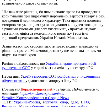
встановлено нульову ставку мита.
"Це важливе рішення, бо ним визнане право на проведення
коригування при підрахунку нормальної вартості товару в разі
доведення її неринкового характеру. Така практика дозволяє
створювати умови для функціонування конкурентного ринку
з рівними умовами для всіх учасників", - прокоментувала
заступник міністра економічного розвитку і торгівлі -
торговий представник України Наталія Микольська.
Зазначається, що сторони мають право подати апеляцію на
рішення, проте в Мінекономрозвитку ще не визначилися, чи
підуть на такий крок.
Раніше повідомлялося, що
Україна вперше програла Росії
суперечка в СОТ
у справі мит на аміачную селітру з РФ.
Перед цим
Україна просила СОТ розібратися з численними
обмеженнями
українського імпорту з боку РФ.
Новини від
Корреспондент.net
у Telegram. Підписуйтесь на
наш канал
https://t.me/korrespondentnet
.
Читайте Korrespondent.net в Google News
ТЕГИ:
Украина-Россия
,
торговля
,
спор
,
дело
,
ВТО
,
Решение
,
Минудобрения
,
аммиак
,
Торговая война