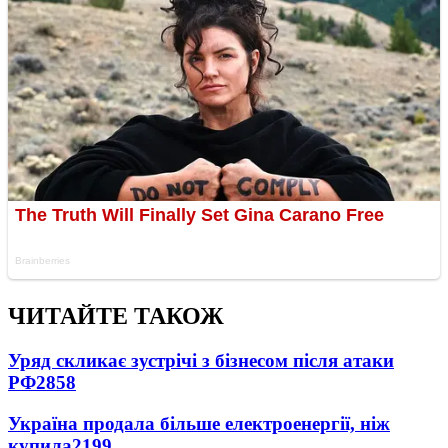
ЧИТАЙТЕ ТАКОЖ
Уряд скликає зустрічі з бізнесом після атаки
РФ
2858
Україна продала більше електроенергії, ніж
купила
2199