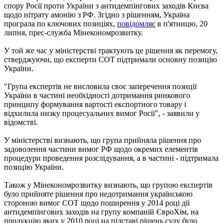
спору Росії проти України з антидемпінгових заходів Києва
щодо нітрату амонію з РФ. Згідно з рішенням, Україна
програла по ключових позиціях,
повідомляє
в п'ятницю, 20
липня, прес-служба Мінекономрозвитку.
У той же час у міністерстві трактують це рішення як перемогу,
стверджуючи, що експерти СОТ підтримали основну позицію
України.
"Група експертів не висловила своє заперечення позиції
України в частині необхідності дотримання ринкового
принципу формування вартості експортного товару і
відхилила низку процесуальних вимог Росії", - заявили у
відомстві.
У міністерстві визнають, що група прийняла рішення про
задоволення частини вимог РФ щодо окремих елементів
процедури проведення розслідування, а в частині - підтримала
позицію України.
Також у Мінекономрозвитку визнають, що групою експертів
було прийняте рішення про недотримання українською
стороною вимог СОТ щодо поширення у 2014 році дії
антидемпінгових заходів на групу компаній ЄвроХім, на
продукцію яких у 2010 році на підставі рішень суду було