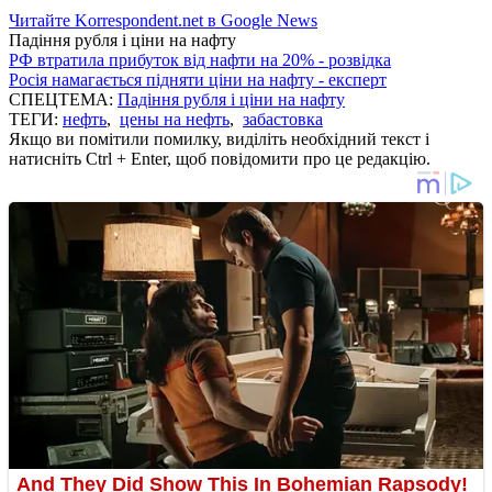
Читайте Korrespondent.net в Google News
Падіння рубля і ціни на нафту
РФ втратила прибуток від нафти на 20% - розвідка
Росія намагається підняти ціни на нафту - експерт
СПЕЦТЕМА:
Падіння рубля і ціни на нафту
ТЕГИ:
нефть
,
цены на нефть
,
забастовка
Якщо ви помітили помилку, виділіть необхідний текст і
натисніть Ctrl + Enter, щоб повідомити про це редакцію.