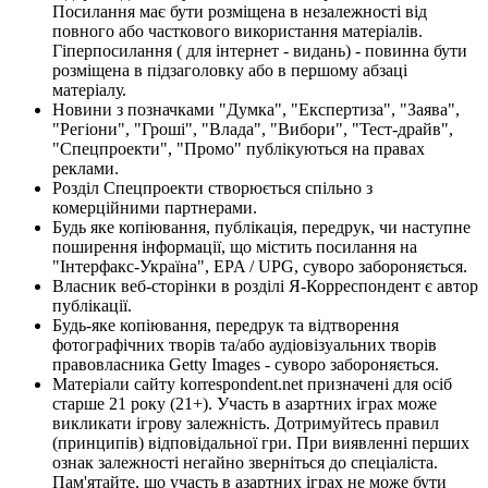
Посилання має бути розміщена в незалежності від
повного або часткового використання матеріалів.
Гіперпосилання ( для інтернет - видань) - повинна бути
розміщена в підзаголовку або в першому абзаці
матеріалу.
Новини з позначками "Думка", "Експертиза", "Заява",
"Регіони", "Гроші", "Влада", "Вибори", "Тест-драйв",
"Спецпроекти", "Промо" публікуються на правах
реклами.
Розділ Спецпроекти створюється спільно з
комерційними партнерами.
Будь яке копіювання, публікація, передрук, чи наступне
поширення інформації, що містить посилання на
"Інтерфакс-Україна", EPA / UPG, суворо забороняється.
Власник веб-сторінки в розділі Я-Корреспондент є автор
публікації.
Будь-яке копіювання, передрук та відтворення
фотографічних творів та/або аудіовізуальних творів
правовласника Getty Images - суворо забороняється.
Матеріали сайту korrespondent.net призначені для осіб
старше 21 року (21+). Участь в азартних іграх може
викликати ігрову залежність. Дотримуйтесь правил
(принципів) відповідальної гри. При виявленні перших
ознак залежності негайно зверніться до спеціаліста.
Пам'ятайте, що участь в азартних іграх не може бути