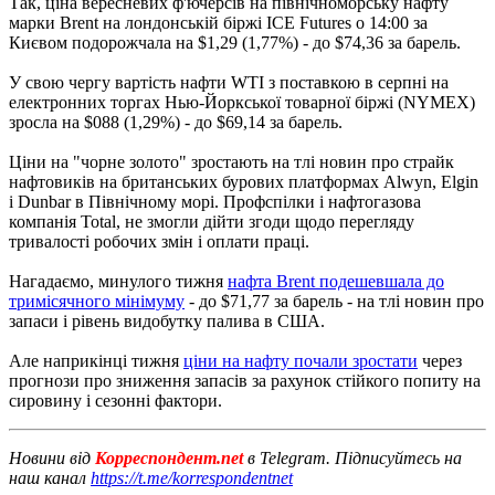
Так, ціна вересневих ф'ючерсів на північноморську нафту
марки Brent на лондонській біржі ICE Futures о 14:00 за
Києвом подорожчала на $1,29 (1,77%) - до $74,36 за барель.
У свою чергу вартість нафти WTI з поставкою в серпні на
електронних торгах Нью-Йоркської товарної біржі (NYMEX)
зросла на $088 (1,29%) - до $69,14 за барель.
Ціни на "чорне золото" зростають на тлі новин про страйк
нафтовиків на британських бурових платформах Alwyn, Elgin
і Dunbar в Північному морі. Профспілки і нафтогазова
компанія Total, не змогли дійти згоди щодо перегляду
тривалості робочих змін і оплати праці.
Нагадаємо, минулого тижня
нафта Brent подешевшала до
тримісячного мінімуму
- до $71,77 за барель - на тлі новин про
запаси і рівень видобутку палива в США.
Але наприкінці тижня
ціни на нафту почали зростати
через
прогнози про зниження запасів за рахунок стійкого попиту на
сировину і сезонні фактори.
Новини від
Корреспондент.net
в Telegram. Підписуйтесь на
наш канал
https://t.me/korrespondentnet