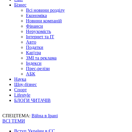
Бізнес
Всі новини розділу
Економіка
Новини компаній
Фінанси
Нерухомість
Інтернет та IT
Авто
Податки
Кар'єра
ЗМІ та реклама
Індекси
Прес-релізи
АБК
Наука
Шоу-бізнес
Спорт
Lifestyle
БЛОГИ ЧИТАЧІВ
СПЕЦТЕМА:
Війна в Ірані
ВСІ ТЕМИ
Вступ України в ЄС