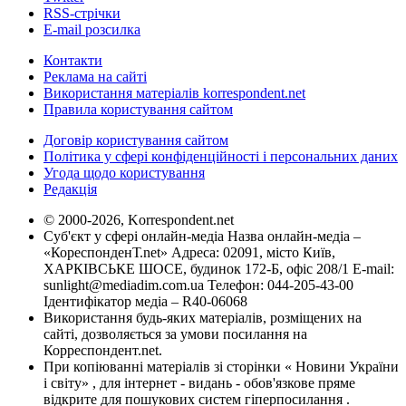
RSS-стрічки
E-mail розсилка
Контакти
Реклама на сайті
Використання матеріалів korrespondent.net
Правила користування сайтом
Договір користування сайтом
Політика у сфері конфіденційності і персональних даних
Угода щодо користування
Редакція
© 2000-2026, Korrespondent.net
Суб'єкт у сфері онлайн-медіа Назва онлайн-медіа –
«КореспонденТ.net» Адреса: 02091, місто Київ,
ХАРКІВСЬКЕ ШОСЕ, будинок 172-Б, офіс 208/1 E-mail:
sunlight@mediadim.com.ua
Телефон: 044-205-43-00
Ідентифікатор медіа – R40-06068
Використання будь-яких матеріалів, розміщених на
сайті, дозволяється за умови посилання на
Корреспондент.net.
При копіюванні матеріалів зі сторінки « Новини України
і світу» , для інтернет - видань - обов'язкове пряме
відкрите для пошукових систем гіперпосилання .