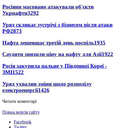
Росіяни масовано атакували об'єкти
Укрнафти
3292
Уряд скликає зустрічі з бізнесом після атаки
РФ
2873
Нафта дешевшає третій день поспіль
1935
Саудити знизили ціну на нафту для Азії
1922
Росія закупила пальне у Південної Кореї -
ЗМІ
1522
Уряд ухвалив зміни щодо розподілу
електроенергії
1426
Читати коментарі
Повна версія сайту
Facebook
Twitter