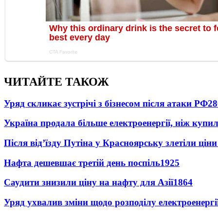
ЧИТАЙТЕ ТАКОЖ
Уряд скликає зустрічі з бізнесом після атаки РФ
28
Україна продала більше електроенергії, ніж купи
Після від’їзду Путіна у Красноярську злетіли цін
Нафта дешевшає третій день поспіль
1925
Саудити знизили ціну на нафту для Азії
1864
Уряд ухвалив зміни щодо розподілу електроенергі