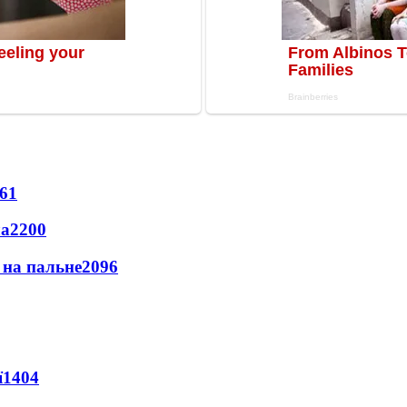
61
ла
2200
и на пальне
2096
ї
1404