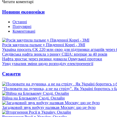
Читати коментарі
Новини економіки
Останні
Популярні
Коментовані
Росія закупила пальне у Південної Кореї - ЗМІ
Україна просить ЄК 220 млн євро для підтримки аграріїв через 
Саудівська нафта зникла з ринку США: вперше за 40 років
Нафта зростає через ризики довкола Ормузької протоки
Уряд ухвалив зміни щодо розподілу електроенергії
Сюжети
"Полювати на лучника, а не на стрілу". Як Україні боротись з 
Війна на Близькому Сході. Онлайн
Загадковий звук вибуху налякав Москву: що це було
Вторгнення Росії в Україну. Онлайн