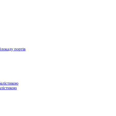
блокаду портів
балістикою