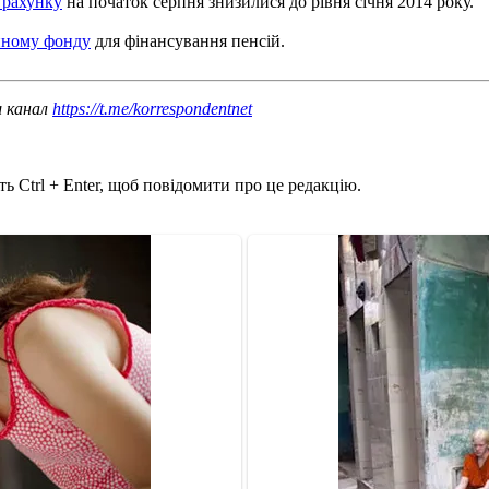
 рахунку
на початок серпня знизилися до рівня січня 2014 року.
йному фонду
для фінансування пенсій.
ш канал
https://t.me/korrespondentnet
ь Ctrl + Enter, щоб повідомити про це редакцію.