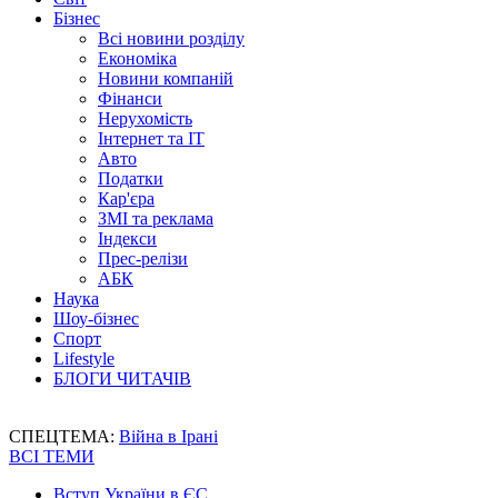
Бізнес
Всі новини розділу
Економіка
Новини компаній
Фінанси
Нерухомість
Інтернет та IT
Авто
Податки
Кар'єра
ЗМІ та реклама
Індекси
Прес-релізи
АБК
Наука
Шоу-бізнес
Спорт
Lifestyle
БЛОГИ ЧИТАЧІВ
СПЕЦТЕМА:
Війна в Ірані
ВСІ ТЕМИ
Вступ України в ЄС