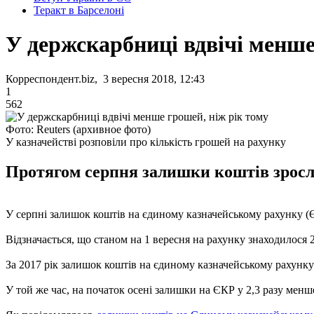
Теракт в Барселоні
У держскарбниці вдвічі менше
Корреспондент.biz, 3 вересня 2018, 12:43
1
562
Фото: Reuters (архивное фото)
У казначействі розповіли про кількість грошей на рахунку
Протягом серпня залишки коштів зросли
У серпні залишок коштів на єдиному казначейському рахунку (ЄК
Відзначається, що станом на 1 вересня на рахунку знаходилося 
За 2017 рік залишок коштів на єдиному казначейському рахунку 
У той же час, на початок осені залишки на ЄКР у 2,3 разу менш