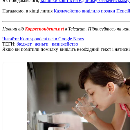
Як повідомлялося,
залишки коштів на Єдиному казначейському
Нагадаємо, в кінці липня
Казначейство виділило позики Пенсі
Новини від
Корреспондент.net
в Telegram. Підписуйтесь на на
Читайте Korrespondent.net в Google News
ТЕГИ:
бюджет
,
деньги
,
казначейство
Якщо ви помітили помилку, виділіть необхідний текст і натисніт