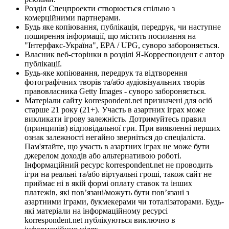
Розділ Спецпроекти створюється спільно з
комерційними партнерами.
Будь яке копіювання, публікація, передрук, чи наступне
поширення інформації, що містить посилання на
"Інтерфакс-Україна", EPA / UPG, суворо забороняється.
Власник веб-сторінки в розділі Я-Корреспондент є автор
публікації.
Будь-яке копіювання, передрук та відтворення
фотографічних творів та/або аудіовізуальних творів
правовласника Getty Images - суворо забороняється.
Матеріали сайту korrespondent.net призначені для осіб
старше 21 року (21+). Участь в азартних іграх може
викликати ігрову залежність. Дотримуйтесь правил
(принципів) відповідальної гри. При виявленні перших
ознак залежності негайно зверніться до спеціаліста.
Пам'ятайте, що участь в азартних іграх не може бути
джерелом доходів або альтернативою роботі.
Інформаційний ресурс korrespondent.net не проводить
ігри на реальні та/або віртуальні гроші, також сайт не
приймає ні в якій формі оплату ставок та інших
платежів, які пов’язані/можуть бути пов’язані з
азартними іграми, букмекерами чи тоталізаторами. Будь-
які матеріали на інформаційному ресурсі
korrespondent.net публікуються виключно в