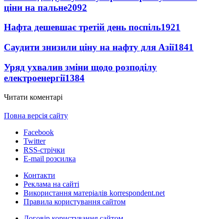
ціни на пальне
2092
Нафта дешевшає третій день поспіль
1921
Саудити знизили ціну на нафту для Азії
1841
Уряд ухвалив зміни щодо розподілу
електроенергії
1384
Читати коментарі
Повна версія сайту
Facebook
Twitter
RSS-стрічки
E-mail розсилка
Контакти
Реклама на сайті
Використання матеріалів korrespondent.net
Правила користування сайтом
Договір користування сайтом