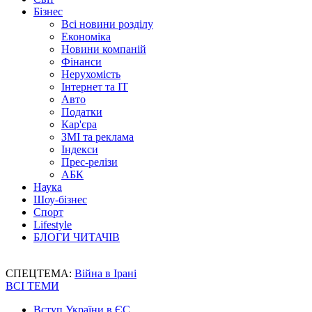
Бізнес
Всі новини розділу
Економіка
Новини компаній
Фінанси
Нерухомість
Інтернет та IT
Авто
Податки
Кар'єра
ЗМІ та реклама
Індекси
Прес-релізи
АБК
Наука
Шоу-бізнес
Спорт
Lifestyle
БЛОГИ ЧИТАЧІВ
СПЕЦТЕМА:
Війна в Ірані
ВСІ ТЕМИ
Вступ України в ЄС