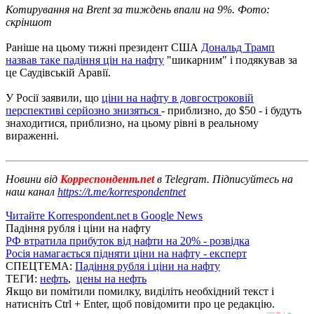
Котирування на Brent за тиждень впали на 9%. Фото:
скріншот
Раніше на цьому тижні президент США
Дональд Трамп
назвав таке падіння цін на нафту
"шикарним" і подякував за
це Саудівській Аравії.
У Росії заявили, що
ціни на нафту в довгостроковій
перспективі серйозно знизяться
- приблизно, до $50 - і будуть
знаходитися, приблизно, на цьому рівні в реальному
вираженні.
Новини від
Корреспондент.net
в Telegram. Підписуйтесь на
наш канал
https://t.me/korrespondentnet
Читайте Korrespondent.net в Google News
Падіння рубля і ціни на нафту
РФ втратила прибуток від нафти на 20% - розвідка
Росія намагається підняти ціни на нафту - експерт
СПЕЦТЕМА:
Падіння рубля і ціни на нафту
ТЕГИ:
нефть
,
цены на нефть
Якщо ви помітили помилку, виділіть необхідний текст і
натисніть Ctrl + Enter, щоб повідомити про це редакцію.