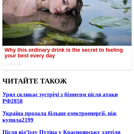
ЧИТАЙТЕ ТАКОЖ
Уряд скликає зустрічі з бізнесом після атаки
РФ
2858
Україна продала більше електроенергії, ніж
купила
2199
Після від’їзду Путіна у Красноярську злетіли