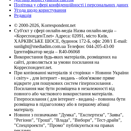
Політика у сфері конфіденційності і персональних даних
Угода щодо користування
Редакція
© 2000-2026, Korrespondent.net
Суб'єкт у сфері онлайн-медіа Назва онлайн-медіа –
«КореспонденТ.net» Адреса: 02091, місто Київ,
ХАРКІВСЬКЕ ШОСЕ, будинок 172-Б, офіс 208/1 E-mail:
sunlight@mediadim.com.ua
Телефон: 044-205-43-00
Ідентифікатор медіа – R40-06068
Використання будь-яких матеріалів, розміщених на
сайті, дозволяється за умови посилання на
Корреспондент.net.
При копіюванні матеріалів зі сторінки « Новини України
і світу» , для інтернет - видань - обов'язкове пряме
відкрите для пошукових систем гіперпосилання .
Посилання має бути розміщена в незалежності від
повного або часткового використання матеріалів.
Гіперпосилання ( для інтернет - видань) - повинна бути
розміщена в підзаголовку або в першому абзаці
матеріалу.
Новини з позначками "Думка", "Експертиза", "Заява",
"Регіони", "Гроші", "Влада", "Вибори", "Тест-драйв",
"Спецпроекти", "Промо" публікуються на правах
реклами.