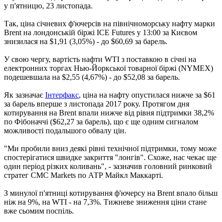
у п'ятницю, 23 листопада.
Так, ціна січневих ф'ючерсів на північноморську нафту марки
Brent на лондонській біржі ICE Futures у 13:00 за Києвом
знизилася на $1,91 (3,05%) - до $60,69 за барель.
У свою чергу, вартість нафти WTI з поставкою в січні на
електронних торгах Нью-Йоркської товарної біржі (NYMEX)
подешевшала на $2,55 (4,67%) - до $52,08 за барель.
Як зазначає
Інтерфакс
, ціна на нафту опустилася нижче за $61
за барель вперше з листопада 2017 року. Протягом дня
котирування на Brent впали нижче від рівня підтримки 38,2%
по Фібоначчі ($62,27 за барель), що є ще одним сигналом
можливості подальшого обвалу цін.
"Ми пробили вниз деякі рівні технічної підтримки, тому може
спостерігатися швидке закриття "лонгів". Схоже, нас чекає ще
один період різких коливань", - зазначив головний ринковий
стратег CMC Markets по АТР Майкл Маккарті.
З минулої п'ятниці котирування ф'ючерсу на Brent впало більш
ніж на 9%, на WTI - на 7,3%. Тижневе зниження ціни стане
вже сьомим поспіль.