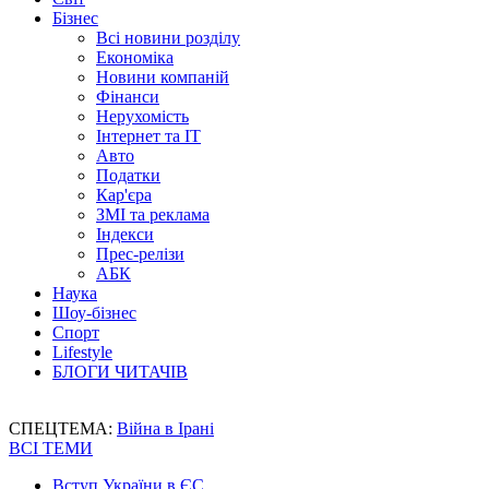
Бізнес
Всі новини розділу
Економіка
Новини компаній
Фінанси
Нерухомість
Інтернет та IT
Авто
Податки
Кар'єра
ЗМІ та реклама
Індекси
Прес-релізи
АБК
Наука
Шоу-бізнес
Спорт
Lifestyle
БЛОГИ ЧИТАЧІВ
СПЕЦТЕМА:
Війна в Ірані
ВСІ ТЕМИ
Вступ України в ЄС