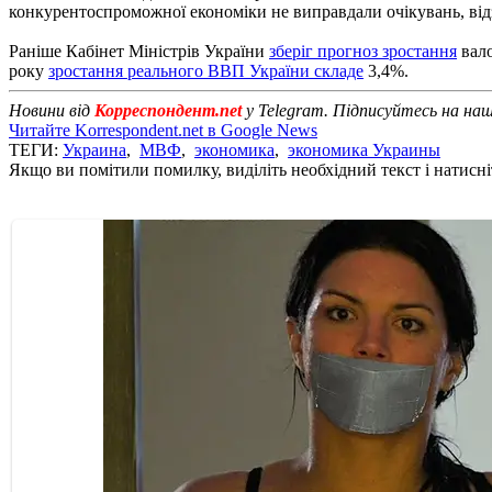
конкурентоспроможної економіки не виправдали очікувань, ві
Раніше Кабінет Міністрів України
зберіг прогноз зростання
вало
року
зростання реального ВВП України складе
3,4%.
Новини від
Корреспондент.net
у Telegram. Підписуйтесь на на
Читайте Korrespondent.net в Google News
ТЕГИ:
Украина
,
МВФ
,
экономика
,
экономика Украины
Якщо ви помітили помилку, виділіть необхідний текст і натисніт