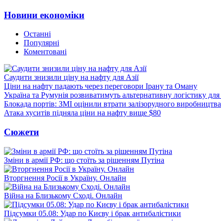
Новини економіки
Останні
Популярні
Коментовані
Саудити знизили ціну на нафту для Азії
Ціни на нафту падають через переговори Ірану та Оману
Україна та Румунія розвиватимуть альтернативну логістику для
Блокада портів: ЗМІ оцінили втрати залізорудного виробництва
Атака хуситів підняла ціни на нафту вище $80
Сюжети
Зміни в армії РФ: що стоїть за рішенням Путіна
Вторгнення Росії в Україну. Онлайн
Війна на Близькому Сході. Онлайн
Підсумки 05.08: Удар по Києву і брак антибалістики