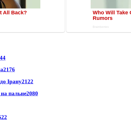
44
ла
2176
до Ірану
2122
и на пальне
2080
622