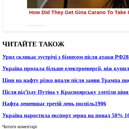
ЧИТАЙТЕ ТАКОЖ
Уряд скликає зустрічі з бізнесом після атаки РФ
28
Україна продала більше електроенергії, ніж купи
Ціни на нафту різко впали після заяви Трампа що
Після від’їзду Путіна у Красноярську злетіли цін
Нафта дешевшає третій день поспіль
1906
Україна наростила експорт зерна на понад 50%
1
Читати коментарі