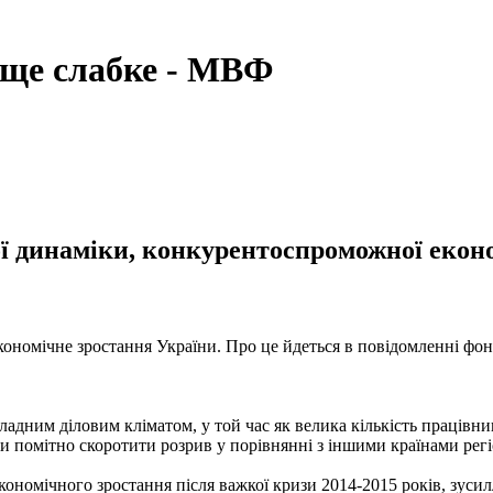
 ще слабке - МВФ
ої динаміки, конкурентоспроможної екон
номічне зростання України. Про це йдеться в повідомленні фон
складним діловим кліматом, у той час як велика кількість праців
и помітно скоротити розрив у порівнянні з іншими країнами регіо
ономічного зростання після важкої кризи 2014-2015 років, зусил