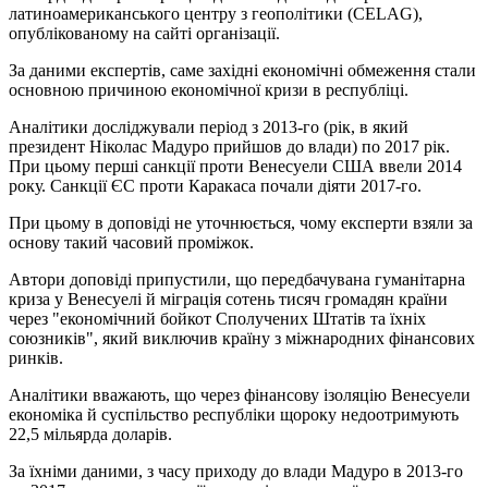
латиноамериканського центру з геополітики (CELAG),
опублікованому на сайті організації.
За даними експертів, саме західні економічні обмеження стали
основною причиною економічної кризи в республіці.
Аналітики досліджували період з 2013-го (рік, в який
президент Ніколас Мадуро прийшов до влади) по 2017 рік.
При цьому перші санкції проти Венесуели США ввели 2014
року. Санкції ЄС проти Каракаса почали діяти 2017-го.
При цьому в доповіді не уточнюється, чому експерти взяли за
основу такий часовий проміжок.
Автори доповіді припустили, що передбачувана гуманітарна
криза у Венесуелі й міграція сотень тисяч громадян країни
через "економічний бойкот Сполучених Штатів та їхніх
союзників", який виключив країну з міжнародних фінансових
ринків.
Аналітики вважають, що через фінансову ізоляцію Венесуели
економіка й суспільство республіки щороку недоотримують
22,5 мільярда доларів.
За їхніми даними, з часу приходу до влади Мадуро в 2013-го