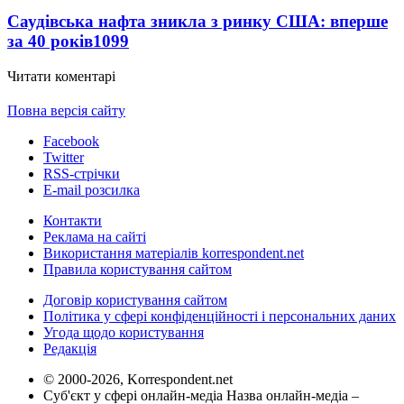
Саудівська нафта зникла з ринку США: вперше
за 40 років
1099
Читати коментарі
Повна версія сайту
Facebook
Twitter
RSS-стрічки
E-mail розсилка
Контакти
Реклама на сайті
Використання матеріалів korrespondent.net
Правила користування сайтом
Договір користування сайтом
Політика у сфері конфіденційності і персональних даних
Угода щодо користування
Редакція
© 2000-2026, Korrespondent.net
Суб'єкт у сфері онлайн-медіа Назва онлайн-медіа –