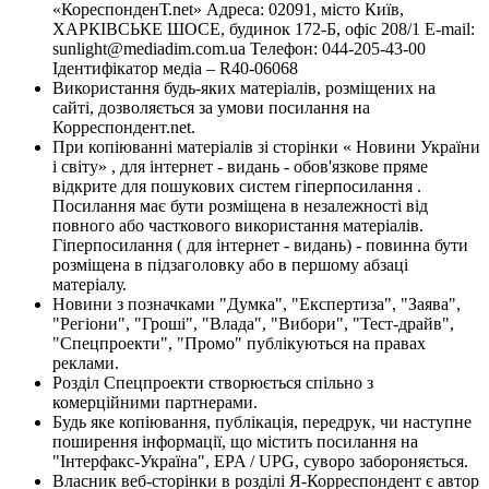
«КореспонденТ.net» Адреса: 02091, місто Київ,
ХАРКІВСЬКЕ ШОСЕ, будинок 172-Б, офіс 208/1 E-mail:
sunlight@mediadim.com.ua
Телефон: 044-205-43-00
Ідентифікатор медіа – R40-06068
Використання будь-яких матеріалів, розміщених на
сайті, дозволяється за умови посилання на
Корреспондент.net.
При копіюванні матеріалів зі сторінки « Новини України
і світу» , для інтернет - видань - обов'язкове пряме
відкрите для пошукових систем гіперпосилання .
Посилання має бути розміщена в незалежності від
повного або часткового використання матеріалів.
Гіперпосилання ( для інтернет - видань) - повинна бути
розміщена в підзаголовку або в першому абзаці
матеріалу.
Новини з позначками "Думка", "Експертиза", "Заява",
"Регіони", "Гроші", "Влада", "Вибори", "Тест-драйв",
"Спецпроекти", "Промо" публікуються на правах
реклами.
Розділ Спецпроекти створюється спільно з
комерційними партнерами.
Будь яке копіювання, публікація, передрук, чи наступне
поширення інформації, що містить посилання на
"Інтерфакс-Україна", EPA / UPG, суворо забороняється.
Власник веб-сторінки в розділі Я-Корреспондент є автор