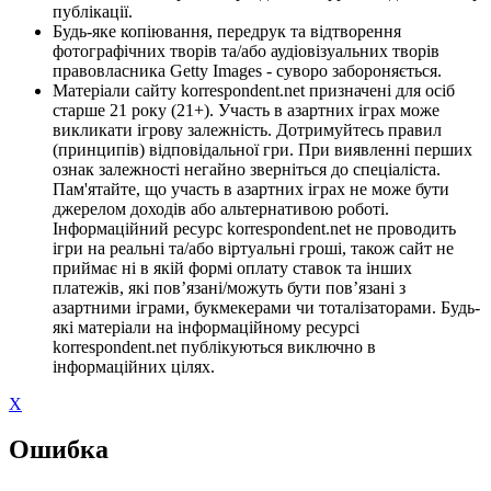
публікації.
Будь-яке копіювання, передрук та відтворення
фотографічних творів та/або аудіовізуальних творів
правовласника Getty Images - суворо забороняється.
Матеріали сайту korrespondent.net призначені для осіб
старше 21 року (21+). Участь в азартних іграх може
викликати ігрову залежність. Дотримуйтесь правил
(принципів) відповідальної гри. При виявленні перших
ознак залежності негайно зверніться до спеціаліста.
Пам'ятайте, що участь в азартних іграх не може бути
джерелом доходів або альтернативою роботі.
Інформаційний ресурс korrespondent.net не проводить
ігри на реальні та/або віртуальні гроші, також сайт не
приймає ні в якій формі оплату ставок та інших
платежів, які пов’язані/можуть бути пов’язані з
азартними іграми, букмекерами чи тоталізаторами. Будь-
які матеріали на інформаційному ресурсі
korrespondent.net публікуються виключно в
інформаційних цілях.
X
Ошибка