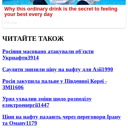
ЧИТАЙТЕ ТАКОЖ
Росіяни масовано атакували об'єкти
Укрнафти
3914
Саудити знизили ціну на нафту для Азії
1990
Росія закупила пальне у Південної Кореї -
ЗМІ
1606
Уряд ухвалив зміни щодо розподілу
електроенергії
1447
Ціни на нафту падають через переговори Ірану
та Оману
1179