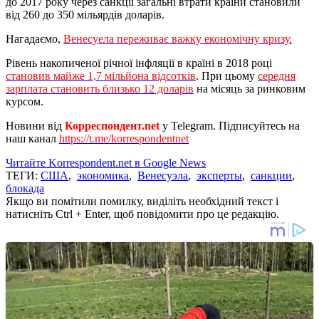
до 2017 року через санкції загальні втрати країни становили
від 260 до 350 мільярдів доларів.
Нагадаємо,
Венесуела переживає важку економічну кризу.
Рівень накопиченої річної інфляції в країні в 2018 році
становив майже 1,7 мільйона відсотків
. При цьому
середня
зарплата становить близько 12 доларів
на місяць за ринковим
курсом.
Новини від
Корреспондент.net
у Telegram. Підписуйтесь на
наш канал
https://t.me/korrespondentnet
Читайте Korrespondent.net в Google News
ТЕГИ:
США
,
экономика
,
Венесуэла
,
эксперты
,
санкции
,
блокада
Якщо ви помітили помилку, виділіть необхідний текст і
натисніть Ctrl + Enter, щоб повідомити про це редакцію.