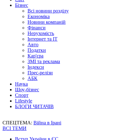
Бізнес
Всі новини розділу
Економіка
Новини компаній
Фінанси
Нерухомість
Інтернет та IT
Авто
Податки
Кар'єра
ЗМІ та реклама
Індекси
Прес-релізи
АБК
Наука
Шоу-бізнес
Спорт
Lifestyle
БЛОГИ ЧИТАЧІВ
СПЕЦТЕМА:
Війна в Ірані
ВСІ ТЕМИ
Вступ України в ЄС