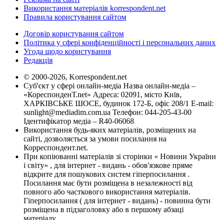
Використання матеріалів korrespondent.net
Правила користування сайтом
Договір користування сайтом
Політика у сфері конфіденційності і персональних даних
Угода щодо користування
Редакція
© 2000-2026, Korrespondent.net
Суб'єкт у сфері онлайн-медіа Назва онлайн-медіа –
«КореспонденТ.net» Адреса: 02091, місто Київ,
ХАРКІВСЬКЕ ШОСЕ, будинок 172-Б, офіс 208/1 E-mail:
sunlight@mediadim.com.ua
Телефон: 044-205-43-00
Ідентифікатор медіа – R40-06068
Використання будь-яких матеріалів, розміщених на
сайті, дозволяється за умови посилання на
Корреспондент.net.
При копіюванні матеріалів зі сторінки « Новини України
і світу» , для інтернет - видань - обов'язкове пряме
відкрите для пошукових систем гіперпосилання .
Посилання має бути розміщена в незалежності від
повного або часткового використання матеріалів.
Гіперпосилання ( для інтернет - видань) - повинна бути
розміщена в підзаголовку або в першому абзаці
матеріалу.