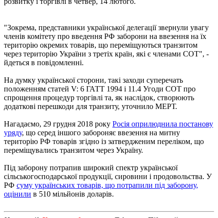
розвитку і торгівлі в четвер, 14 лютого.
"Зокрема, представники української делегації звернули увагу
членів комітету про введення РФ заборони на ввезення на їх
територію окремих товарів, що переміщуються транзитом
через територію України з третіх країн, які є членами СОТ", -
йдеться в повідомленні.
На думку української сторони, такі заходи суперечать
положенням статей V: 6 ГАТТ 1994 і 11.4 Угоди СОТ про
спрощення процедур торгівлі та, як наслідок, створюють
додаткові перешкоди для транзиту, уточнило МЕРТ.
Нагадаємо, 29 грудня 2018 року
Росія оприлюднила постанову
уряду
, що серед іншого забороняє ввезення на митну
територію РФ товарів згідно із затвердженим переліком, що
переміщувались транзитом через Україну.
Під заборону потрапив широкий спектр української
сільськогосподарської продукції, сировини і продовольства. У
РФ
суму українських товарів, що потрапили під заборону,
оцінили
в 510 мільйонів доларів.