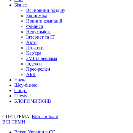
Бізнес
Всі новини розділу
Економіка
Новини компаній
Фінанси
Нерухомість
Інтернет та IT
Авто
Податки
Кар'єра
ЗМІ та реклама
Індекси
Прес-релізи
АБК
Наука
Шоу-бізнес
Спорт
Lifestyle
БЛОГИ ЧИТАЧІВ
СПЕЦТЕМА:
Війна в Ірані
ВСІ ТЕМИ
Вступ України в ЄС