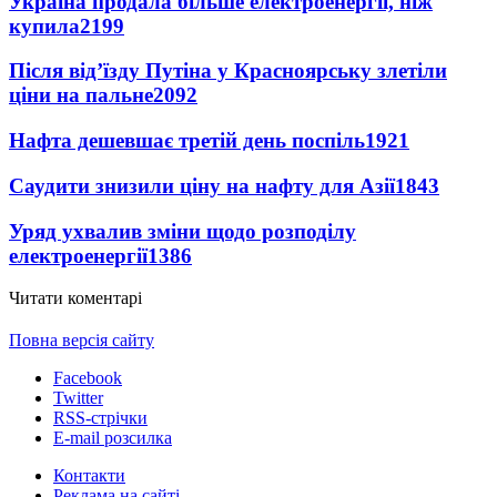
Україна продала більше електроенергії, ніж
купила
2199
Після від’їзду Путіна у Красноярську злетіли
ціни на пальне
2092
Нафта дешевшає третій день поспіль
1921
Саудити знизили ціну на нафту для Азії
1843
Уряд ухвалив зміни щодо розподілу
електроенергії
1386
Читати коментарі
Повна версія сайту
Facebook
Twitter
RSS-стрічки
E-mail розсилка
Контакти
Реклама на сайті