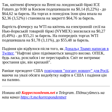
Так, квітневі ф'ючерси на Brent на лондонській біржі ICE
Futures до 9:00 за Києвом подешевшали на $0,14 (0,22%) - до
$64,62 за барель. На торгах в понеділок їхня ціна впала на
$2,36 (3,52%) і становила на закритті $64,76 за барель.
Вартість ф'ючерсу на WTI на квітень на електронній сесії на
Нью-йоркській товарній біржі (NYMEX) знизилася на $0,27
(0,49%) - до $55,21 за барель. На попередніх торгах WTI
подешевшала на $1,78 (3,11%), до $55,48 за барель.
Падіння цін відбулося після того, як
Дональд Трамп написав в
Twitter:
"Нафтові ціни піднімаються занадто високо. ОПЕК,
будь ласка, розслабся і не перестарайся. Світ не витримає
зростання цін, він крихкий".
Раніше президент США
повідомив "погану новину" для Росії
,
маючи на увазі обсяги видобутку нафти в США і падіння цін
на паливо.
Новини від
Корреспондент.net
в Telegram. Підписуйтесь на
наш канал
https://t.me/korrespondentnet