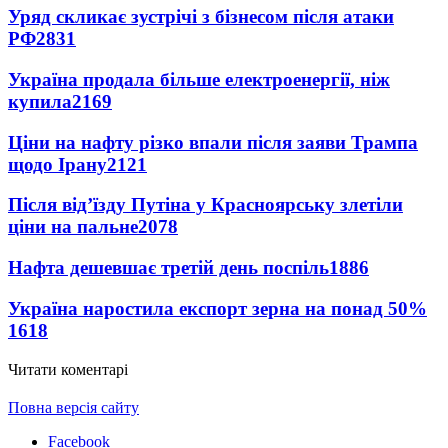
Уряд скликає зустрічі з бізнесом після атаки
РФ
2831
Україна продала більше електроенергії, ніж
купила
2169
Ціни на нафту різко впали після заяви Трампа
щодо Ірану
2121
Після від’їзду Путіна у Красноярську злетіли
ціни на пальне
2078
Нафта дешевшає третій день поспіль
1886
Україна наростила експорт зерна на понад 50%
1618
Читати коментарі
Повна версія сайту
Facebook