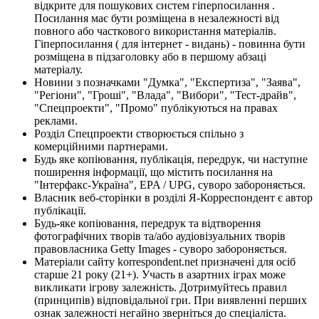
відкрите для пошукових систем гіперпосилання .
Посилання має бути розміщена в незалежності від
повного або часткового використання матеріалів.
Гіперпосилання ( для інтернет - видань) - повинна бути
розміщена в підзаголовку або в першому абзаці
матеріалу.
Новини з позначками "Думка", "Експертиза", "Заява",
"Регіони", "Гроші", "Влада", "Вибори", "Тест-драйв",
"Спецпроекти", "Промо" публікуються на правах
реклами.
Розділ Спецпроекти створюється спільно з
комерційними партнерами.
Будь яке копіювання, публікація, передрук, чи наступне
поширення інформації, що містить посилання на
"Інтерфакс-Україна", EPA / UPG, суворо забороняється.
Власник веб-сторінки в розділі Я-Корреспондент є автор
публікації.
Будь-яке копіювання, передрук та відтворення
фотографічних творів та/або аудіовізуальних творів
правовласника Getty Images - суворо забороняється.
Матеріали сайту korrespondent.net призначені для осіб
старше 21 року (21+). Участь в азартних іграх може
викликати ігрову залежність. Дотримуйтесь правил
(принципів) відповідальної гри. При виявленні перших
ознак залежності негайно зверніться до спеціаліста.