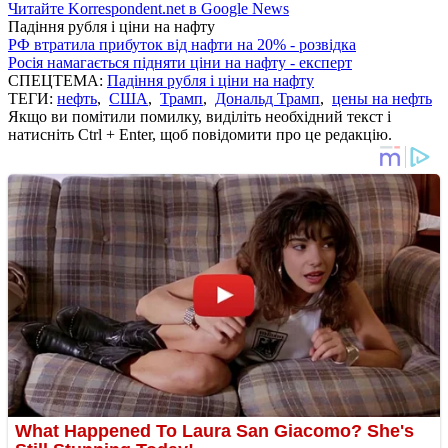
Читайте Korrespondent.net в Google News
Падіння рубля і ціни на нафту
РФ втратила прибуток від нафти на 20% - розвідка
Росія намагається підняти ціни на нафту - експерт
СПЕЦТЕМА:
Падіння рубля і ціни на нафту
ТЕГИ:
нефть
,
США
,
Трамп
,
Дональд Трамп
,
цены на нефть
Якщо ви помітили помилку, виділіть необхідний текст і
натисніть Ctrl + Enter, щоб повідомити про це редакцію.