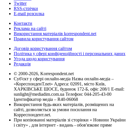
Twitter
RSS-стрічки
E-mail розсилка
Контакти
Реклама на сайті
Використання матеріалів korrespondent.net
Правила користування сайтом
Договір користування сайтом
Політика у сфері конфіденційності і персональних даних
Угода щодо користування
Редакція
© 2000-2026, Korrespondent.net
Суб'єкт у сфері онлайн-медіа Назва онлайн-медіа –
«КореспонденТ.net» Адреса: 02091, місто Київ,
ХАРКІВСЬКЕ ШОСЕ, будинок 172-Б, офіс 208/1 E-mail:
sunlight@mediadim.com.ua
Телефон: 044-205-43-00
Ідентифікатор медіа – R40-06068
Використання будь-яких матеріалів, розміщених на
сайті, дозволяється за умови посилання на
Корреспондент.net.
При копіюванні матеріалів зі сторінки « Новини України
і світу» , для інтернет - видань - обов'язкове пряме