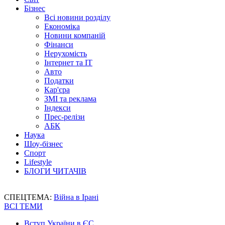
Бізнес
Всі новини розділу
Економіка
Новини компаній
Фінанси
Нерухомість
Інтернет та IT
Авто
Податки
Кар'єра
ЗМІ та реклама
Індекси
Прес-релізи
АБК
Наука
Шоу-бізнес
Спорт
Lifestyle
БЛОГИ ЧИТАЧІВ
СПЕЦТЕМА:
Війна в Ірані
ВСІ ТЕМИ
Вступ України в ЄС