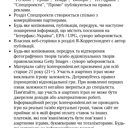
"Спецпроекти", "Промо" публікуються на правах
реклами.
Розділ Спецпроекти створюється спільно з
комерційними партнерами.
Будь яке копіювання, публікація, передрук, чи наступне
поширення інформації, що містить посилання на
"Інтерфакс-Україна", EPA / UPG, суворо забороняється.
Власник веб-сторінки в розділі Я-Корреспондент є автор
публікації.
Будь-яке копіювання, передрук та відтворення
фотографічних творів та/або аудіовізуальних творів
правовласника Getty Images - суворо забороняється.
Матеріали сайту korrespondent.net призначені для осіб
старше 21 року (21+). Участь в азартних іграх може
викликати ігрову залежність. Дотримуйтесь правил
(принципів) відповідальної гри. При виявленні перших
ознак залежності негайно зверніться до спеціаліста.
Пам'ятайте, що участь в азартних іграх не може бути
джерелом доходів або альтернативою роботі.
Інформаційний ресурс korrespondent.net не проводить
ігри на реальні та/або віртуальні гроші, також сайт не
приймає ні в якій формі оплату ставок та інших
платежів, які пов’язані/можуть бути пов’язані з
азартними іграми, букмекерами чи тоталізаторами. Будь-