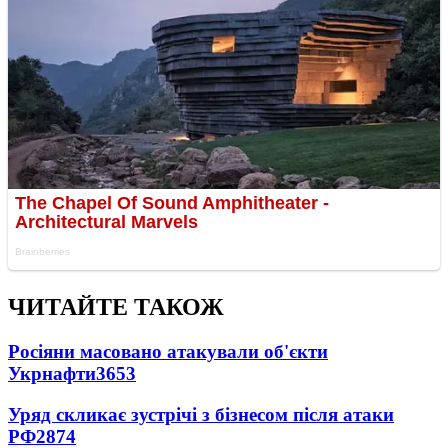
ЧИТАЙТЕ ТАКОЖ
Росіяни масовано атакували об'єкти
Укрнафти
3653
Уряд скликає зустрічі з бізнесом після атаки
РФ
2874