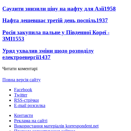
Саудити знизили ціну на нафту для Азії
1958
Нафта дешевшає третій день поспіль
1937
Росія закупила пальне у Південної Кореї -
ЗМІ
1553
Уряд ухвалив зміни щодо розподілу
електроенергії
1437
Читати коментарі
Повна версія сайту
Facebook
Twitter
RSS-стрічки
E-mail розсилка
Контакти
Реклама на сайті
Використання матеріалів korrespondent.net