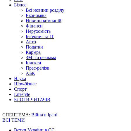
Бізнес
Всі новини розділу
Економіка
Новини компаній
Фінанси
Нерухомість
Інтернет та IT
Авто
Податки
Кар'єра
ЗМІ та реклама
Індекси
Прес-релізи
АБК
Наука
Шоу-бізнес
Спорт
Lifestyle
БЛОГИ ЧИТАЧІВ
СПЕЦТЕМА:
Війна в Ірані
ВСІ ТЕМИ
Вступ України в ЄС