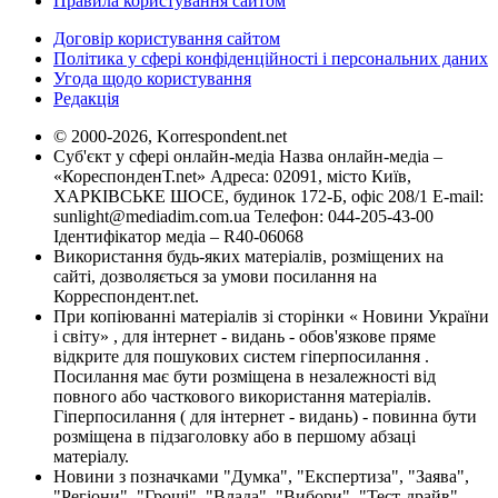
Правила користування сайтом
Договір користування сайтом
Політика у сфері конфіденційності і персональних даних
Угода щодо користування
Редакція
© 2000-2026, Korrespondent.net
Суб'єкт у сфері онлайн-медіа Назва онлайн-медіа –
«КореспонденТ.net» Адреса: 02091, місто Київ,
ХАРКІВСЬКЕ ШОСЕ, будинок 172-Б, офіс 208/1 E-mail:
sunlight@mediadim.com.ua
Телефон: 044-205-43-00
Ідентифікатор медіа – R40-06068
Використання будь-яких матеріалів, розміщених на
сайті, дозволяється за умови посилання на
Корреспондент.net.
При копіюванні матеріалів зі сторінки « Новини України
і світу» , для інтернет - видань - обов'язкове пряме
відкрите для пошукових систем гіперпосилання .
Посилання має бути розміщена в незалежності від
повного або часткового використання матеріалів.
Гіперпосилання ( для інтернет - видань) - повинна бути
розміщена в підзаголовку або в першому абзаці
матеріалу.
Новини з позначками "Думка", "Експертиза", "Заява",
"Регіони", "Гроші", "Влада", "Вибори", "Тест-драйв",