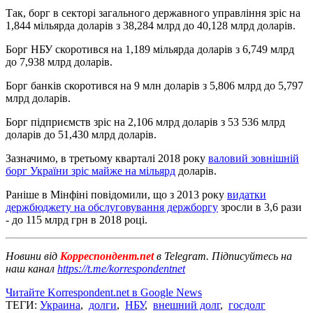
Так, борг в секторі загального державного управління зріс на
1,844 мільярда доларів з 38,284 млрд до 40,128 млрд доларів.
Борг НБУ скоротився на 1,189 мільярда доларів з 6,749 млрд
до 7,938 млрд доларів.
Борг банків скоротився на 9 млн доларів з 5,806 млрд до 5,797
млрд доларів.
Борг підприємств зріс на 2,106 млрд доларів з 53 536 млрд
доларів до 51,430 млрд доларів.
Зазначимо, в третьому кварталі 2018 року
валовий зовнішній
борг України зріс майже на мільярд
доларів.
Раніше в Мінфіні повідомили, що з 2013 року
видатки
держбюджету на обслуговування держборгу
зросли в 3,6 рази
- до 115 млрд грн в 2018 році.
Новини від
Корреспондент.net
в Telegram. Підписуйтесь на
наш канал
https://t.me/korrespondentnet
Читайте Korrespondent.net в Google News
ТЕГИ:
Украина
,
долги
,
НБУ
,
внешний долг
,
госдолг