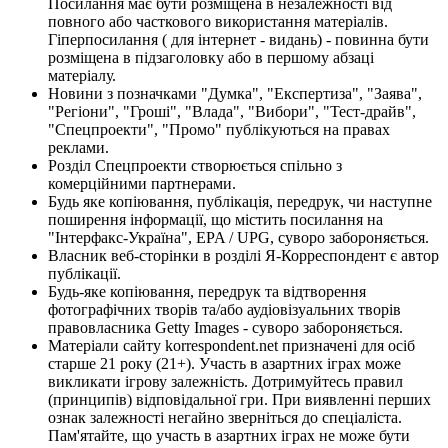
Посилання має бути розміщена в незалежності від
повного або часткового використання матеріалів.
Гіперпосилання ( для інтернет - видань) - повинна бути
розміщена в підзаголовку або в першому абзаці
матеріалу.
Новини з позначками "Думка", "Експертиза", "Заява",
"Регіони", "Гроші", "Влада", "Вибори", "Тест-драйв",
"Спецпроекти", "Промо" публікуються на правах
реклами.
Розділ Спецпроекти створюється спільно з
комерційними партнерами.
Будь яке копіювання, публікація, передрук, чи наступне
поширення інформації, що містить посилання на
"Інтерфакс-Україна", EPA / UPG, суворо забороняється.
Власник веб-сторінки в розділі Я-Корреспондент є автор
публікації.
Будь-яке копіювання, передрук та відтворення
фотографічних творів та/або аудіовізуальних творів
правовласника Getty Images - суворо забороняється.
Матеріали сайту korrespondent.net призначені для осіб
старше 21 року (21+). Участь в азартних іграх може
викликати ігрову залежність. Дотримуйтесь правил
(принципів) відповідальної гри. При виявленні перших
ознак залежності негайно зверніться до спеціаліста.
Пам'ятайте, що участь в азартних іграх не може бути