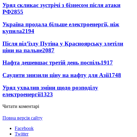
Уряд скликає зустрічі з бізнесом після атаки
РФ
2855
Україна продала більше електроенергії, ніж
купила
2194
Після від’їзду Путіна у Красноярську злетіли
ціни на пальне
2087
Нафта дешевшає третій день поспіль
1917
Саудити знизили ціну на нафту для Азії
1748
Уряд ухвалив зміни щодо розподілу
електроенергії
1323
Читати коментарі
Повна версія сайту
Facebook
Twitter