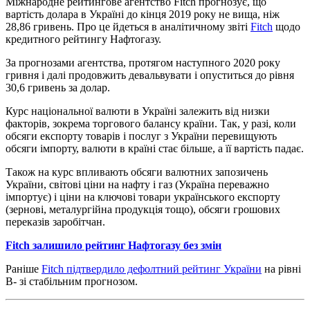
Міжнародне рейтингове агентство Fitch прогнозує, що
вартість долара в Україні до кінця 2019 року не вища, ніж
28,86 гривень. Про це йдеться в аналітичному звіті
Fitch
щодо
кредитного рейтингу Нафтогазу.
За прогнозами агентства, протягом наступного 2020 року
гривня і далі продовжить девальвувати і опуститься до рівня
30,6 гривень за долар.
Курс національної валюти в Україні залежить від низки
факторів, зокрема торгового балансу країни. Так, у разі, коли
обсяги експорту товарів і послуг з України перевищують
обсяги імпорту, валюти в країні стає більше, а її вартість падає.
Також на курс впливають обсяги валютних запозичень
України, світові ціни на нафту і газ (Україна переважно
імпортує) і ціни на ключові товари українського експорту
(зернові, металургійна продукція тощо), обсяги грошових
переказів заробітчан.
Fitch залишило рейтинг Нафтогазу без змін
Раніше
Fitch підтвердило дефолтний рейтинг України
на рівні
B- зі стабільним прогнозом.