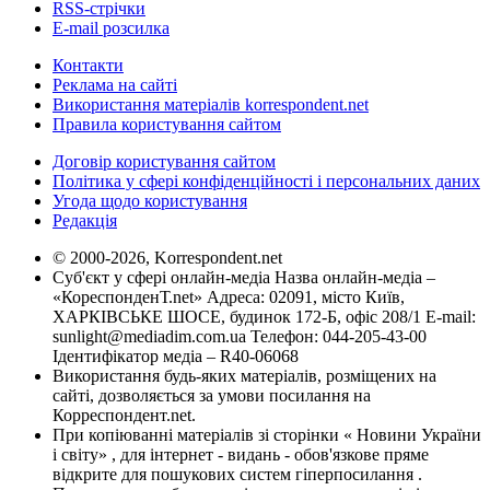
RSS-стрічки
E-mail розсилка
Контакти
Реклама на сайті
Використання матеріалів korrespondent.net
Правила користування сайтом
Договір користування сайтом
Політика у сфері конфіденційності і персональних даних
Угода щодо користування
Редакція
© 2000-2026, Korrespondent.net
Суб'єкт у сфері онлайн-медіа Назва онлайн-медіа –
«КореспонденТ.net» Адреса: 02091, місто Київ,
ХАРКІВСЬКЕ ШОСЕ, будинок 172-Б, офіс 208/1 E-mail:
sunlight@mediadim.com.ua
Телефон: 044-205-43-00
Ідентифікатор медіа – R40-06068
Використання будь-яких матеріалів, розміщених на
сайті, дозволяється за умови посилання на
Корреспондент.net.
При копіюванні матеріалів зі сторінки « Новини України
і світу» , для інтернет - видань - обов'язкове пряме
відкрите для пошукових систем гіперпосилання .