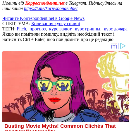
Новини від
Корреспондент.net
в Telegram. Підписуйтесь на
наш канал
https://t.me/korrespondentnet
Читайте Korrespondent.net в Google News
СПЕЦТЕМА:
Коливання курсу гривні
ТЕГИ:
Fitch
,
прогноз
,
курс валют
,
курс гривны
,
курс долара
Якщо ви помітили помилку, виділіть необхідний текст і
натисніть Ctrl + Enter, щоб повідомити про це редакцію.