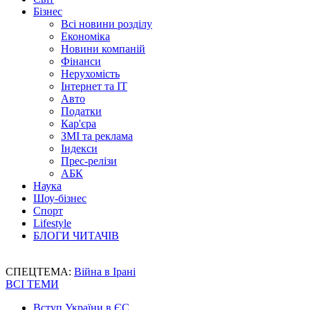
Бізнес
Всі новини розділу
Економіка
Новини компаній
Фінанси
Нерухомість
Інтернет та IT
Авто
Податки
Кар'єра
ЗМІ та реклама
Індекси
Прес-релізи
АБК
Наука
Шоу-бізнес
Спорт
Lifestyle
БЛОГИ ЧИТАЧІВ
СПЕЦТЕМА:
Війна в Ірані
ВСІ ТЕМИ
Вступ України в ЄС