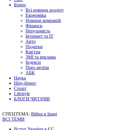
Бізнес
Всі новини розділу
Економіка
Новини компаній
Фінанси
Нерухомість
Інтернет та IT
Авто
Податки
Кар'єра
ЗМІ та реклама
Індекси
Прес-релізи
АБК
Наука
Шоу-бізнес
Спорт
Lifestyle
БЛОГИ ЧИТАЧІВ
СПЕЦТЕМА:
Війна в Ірані
ВСІ ТЕМИ
Вступ України в ЄС