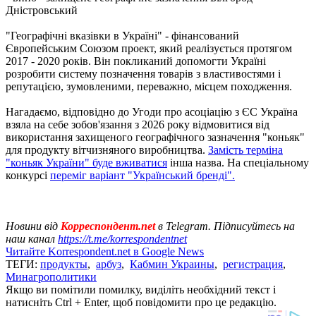
Дністровський
"Географічні вказівки в Україні" - фінансований
Європейським Союзом проект, який реалізується протягом
2017 - 2020 років. Він покликаний допомогти Україні
розробити систему позначення товарів з властивостями і
репутацією, зумовленими, переважно, місцем походження.
Нагадаємо, відповідно до Угоди про асоціацію з ЄС Україна
взяла на себе зобов'язання з 2026 року відмовитися від
використання захищеного географічного зазначення "коньяк"
для продукту вітчизняного виробництва.
Замість терміна
"коньяк України" буде вживатися
інша назва. На спеціальному
конкурсі
переміг варіант "Український бренді".
Новини від
Корреспондент.net
в Telegram. Підписуйтесь на
наш канал
https://t.me/korrespondentnet
Читайте Korrespondent.net в Google News
ТЕГИ:
продукты
,
арбуз
,
Кабмин Украины
,
регистрация
,
Минагрополитики
Якщо ви помітили помилку, виділіть необхідний текст і
натисніть Ctrl + Enter, щоб повідомити про це редакцію.