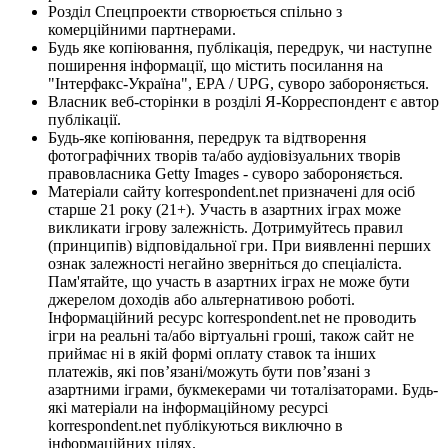
Розділ Спецпроекти створюється спільно з
комерційними партнерами.
Будь яке копіювання, публікація, передрук, чи наступне
поширення інформації, що містить посилання на
"Інтерфакс-Україна", EPA / UPG, суворо забороняється.
Власник веб-сторінки в розділі Я-Корреспондент є автор
публікації.
Будь-яке копіювання, передрук та відтворення
фотографічних творів та/або аудіовізуальних творів
правовласника Getty Images - суворо забороняється.
Матеріали сайту korrespondent.net призначені для осіб
старше 21 року (21+). Участь в азартних іграх може
викликати ігрову залежність. Дотримуйтесь правил
(принципів) відповідальної гри. При виявленні перших
ознак залежності негайно зверніться до спеціаліста.
Пам'ятайте, що участь в азартних іграх не може бути
джерелом доходів або альтернативою роботі.
Інформаційний ресурс korrespondent.net не проводить
ігри на реальні та/або віртуальні гроші, також сайт не
приймає ні в якій формі оплату ставок та інших
платежів, які пов’язані/можуть бути пов’язані з
азартними іграми, букмекерами чи тоталізаторами. Будь-
які матеріали на інформаційному ресурсі
korrespondent.net публікуються виключно в
інформаційних цілях.