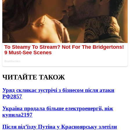
ЧИТАЙТЕ ТАКОЖ
Уряд скликає зустрічі з бізнесом після атаки
РФ
2857
Україна продала більше електроенергії, ніж
купила
2197
Після від’їзду Путіна у Красноярську злетіли