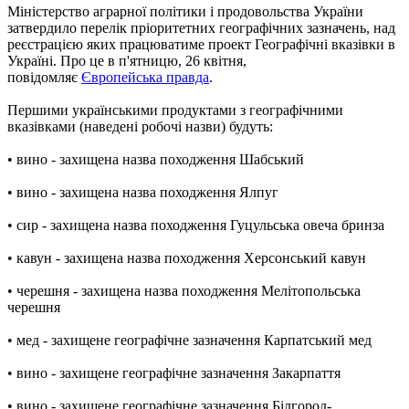
Міністерство аграрної політики і продовольства України
затвердило перелік пріоритетних географічних зазначень, над
реєстрацією яких працюватиме проект Географічні вказівки в
Україні. Про це в п'ятницю, 26 квітня,
повідомляє
Європейська правда
.
Першими українськими продуктами з географічними
вказівками (наведені робочі назви) будуть:
• вино - захищена назва походження Шабський
• вино - захищена назва походження Ялпуг
• сир - захищена назва походження Гуцульська овеча бринза
• кавун - захищена назва походження Херсонський кавун
• черешня - захищена назва походження Мелітопольська
черешня
• мед - захищене географічне зазначення Карпатський мед
• вино - захищене географічне зазначення Закарпаття
• вино - захищене географічне зазначення Білгород-