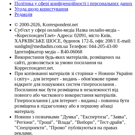
Політика у сфері конфіденційності і персональних даних
Угода щодо користування
Редакція
© 2000-2026, Korrespondent.net
Суб'єкт у сфері онлайн-медіа Назва онлайн-медіа –
«КореспонденТ.net» Адреса: 02091, місто Київ,
ХАРКІВСЬКЕ ШОСЕ, будинок 172-Б, офіс 208/1 E-mail:
sunlight@mediadim.com.ua
Телефон: 044-205-43-00
Ідентифікатор медіа – R40-06068
Використання будь-яких матеріалів, розміщених на
сайті, дозволяється за умови посилання на
Корреспондент.net.
При копіюванні матеріалів зі сторінки « Новини України
і світу» , для інтернет - видань - обов'язкове пряме
відкрите для пошукових систем гіперпосилання .
Посилання має бути розміщена в незалежності від
повного або часткового використання матеріалів.
Гіперпосилання ( для інтернет - видань) - повинна бути
розміщена в підзаголовку або в першому абзаці
матеріалу.
Новини з позначками "Думка", "Експертиза", "Заява",
"Регіони", "Гроші", "Влада", "Вибори", "Тест-драйв",
"Спецпроекти", "Промо" публікуються на правах
реклами.