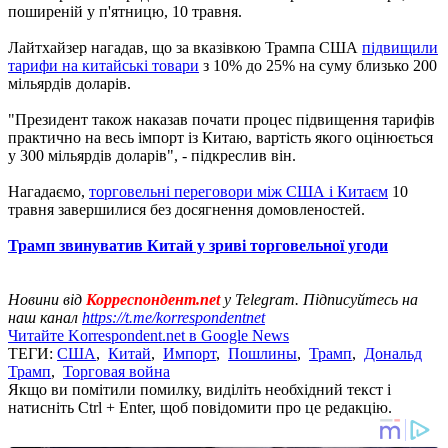
поширеній у п'ятницю, 10 травня.
Лайтхайзер нагадав, що за вказівкою Трампа США
підвищили
тарифи на китайські товари
з 10% до 25% на суму близько 200
мільярдів доларів.
"Президент також наказав почати процес підвищення тарифів
практично на весь імпорт із Китаю, вартість якого оцінюється
у 300 мільярдів доларів", - підкреслив він.
Нагадаємо,
торговельні переговори між США і Китаєм
10
травня завершилися без досягнення домовленостей.
Трамп звинуватив Китай у зриві торговельної угоди
Новини від
Корреспондент.net
у Telegram. Підписуйтесь на
наш канал
https://t.me/korrespondentnet
Читайте Korrespondent.net в Google News
ТЕГИ:
США
,
Китай
,
Импорт
,
Пошлины
,
Трамп
,
Дональд
Трамп
,
Торговая война
Якщо ви помітили помилку, виділіть необхідний текст і
натисніть Ctrl + Enter, щоб повідомити про це редакцію.