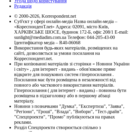
Угода щодо користування
Редакція
© 2000-2026, Korrespondent.net
Суб'єкт у сфері онлайн-медіа Назва онлайн-медіа –
«КореспонденТ.net» Адреса: 02091, місто Київ,
ХАРКІВСЬКЕ ШОСЕ, будинок 172-Б, офіс 208/1 E-mail:
sunlight@mediadim.com.ua
Телефон: 044-205-43-00
Ідентифікатор медіа – R40-06068
Використання будь-яких матеріалів, розміщених на
сайті, дозволяється за умови посилання на
Корреспондент.net.
При копіюванні матеріалів зі сторінки « Новини України
і світу» , для інтернет - видань - обов'язкове пряме
відкрите для пошукових систем гіперпосилання .
Посилання має бути розміщена в незалежності від
повного або часткового використання матеріалів.
Гіперпосилання ( для інтернет - видань) - повинна бути
розміщена в підзаголовку або в першому абзаці
матеріалу.
Новини з позначками "Думка", "Експертиза", "Заява",
"Регіони", "Гроші", "Влада", "Вибори", "Тест-драйв",
"Спецпроекти", "Промо" публікуються на правах
реклами.
Розділ Спецпроекти створюється спільно з