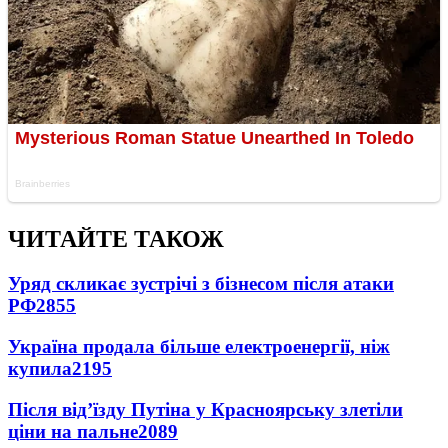
ЧИТАЙТЕ ТАКОЖ
Уряд скликає зустрічі з бізнесом після атаки
РФ
2855
Україна продала більше електроенергії, ніж
купила
2195
Після від’їзду Путіна у Красноярську злетіли
ціни на пальне
2089