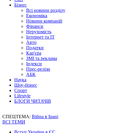
Бізнес
Всі новини розділу
Економіка
Новини компаній
Фінанси
Нерухомість
Інтернет та IT
Авто
Податки
Кар'єра
ЗМІ та реклама
Індекси
Прес-релізи
АБК
Наука
Шоу-бізнес
Спорт
Lifestyle
БЛОГИ ЧИТАЧІВ
СПЕЦТЕМА:
Війна в Ірані
ВСІ ТЕМИ
Вступ України в ЄС