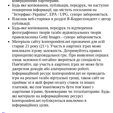
комерційними партнерами.
Будь яке копіювання, публікація, передрук, чи наступне
поширення інформації, що містить посилання на
"Інтерфакс-Україна", EPA / UPG, суворо забороняється.
Власник веб-сторінки в розділі Я-Корреспондент є автор
публікації.
Будь-яке копіювання, передрук та відтворення
фотографічних творів та/або аудіовізуальних творів
правовласника Getty Images - суворо забороняється.
Матеріали сайту korrespondent.net призначені для осіб
старше 21 року (21+). Участь в азартних іграх може
викликати ігрову залежність. Дотримуйтесь правил
(принципів) відповідальної гри. При виявленні перших
ознак залежності негайно зверніться до спеціаліста.
Пам'ятайте, що участь в азартних іграх не може бути
джерелом доходів або альтернативою роботі.
Інформаційний ресурс korrespondent.net не проводить
ігри на реальні та/або віртуальні гроші, також сайт не
приймає ні в якій формі оплату ставок та інших
платежів, які пов’язані/можуть бути пов’язані з
азартними іграми, букмекерами чи тоталізаторами. Будь-
які матеріали на інформаційному ресурсі
korrespondent.net публікуються виключно в
інформаційних цілях.