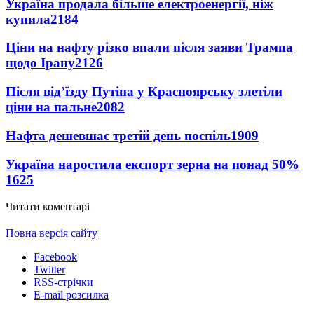
Україна продала більше електроенергії, ніж
купила
2184
Ціни на нафту різко впали після заяви Трампа
щодо Ірану
2126
Після від’їзду Путіна у Красноярську злетіли
ціни на пальне
2082
Нафта дешевшає третій день поспіль
1909
Україна наростила експорт зерна на понад 50%
1625
Читати коментарі
Повна версія сайту
Facebook
Twitter
RSS-стрічки
E-mail розсилка