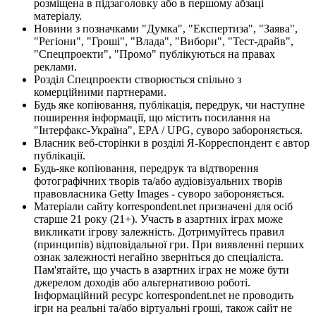
розміщена в підзаголовку або в першому абзаці
матеріалу.
Новини з позначками "Думка", "Експертиза", "Заява",
"Регіони", "Гроші", "Влада", "Вибори", "Тест-драйв",
"Спецпроекти", "Промо" публікуються на правах
реклами.
Розділ Спецпроекти створюється спільно з
комерційними партнерами.
Будь яке копіювання, публікація, передрук, чи наступне
поширення інформації, що містить посилання на
"Інтерфакс-Україна", EPA / UPG, суворо забороняється.
Власник веб-сторінки в розділі Я-Корреспондент є автор
публікації.
Будь-яке копіювання, передрук та відтворення
фотографічних творів та/або аудіовізуальних творів
правовласника Getty Images - суворо забороняється.
Матеріали сайту korrespondent.net призначені для осіб
старше 21 року (21+). Участь в азартних іграх може
викликати ігрову залежність. Дотримуйтесь правил
(принципів) відповідальної гри. При виявленні перших
ознак залежності негайно зверніться до спеціаліста.
Пам'ятайте, що участь в азартних іграх не може бути
джерелом доходів або альтернативою роботі.
Інформаційний ресурс korrespondent.net не проводить
ігри на реальні та/або віртуальні гроші, також сайт не