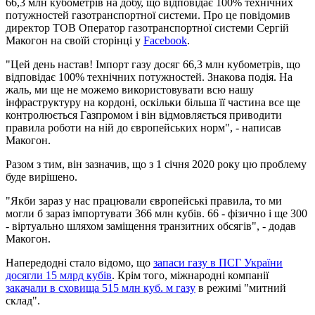
66,3 млн кубометрів на добу, що відповідає 100% технічних
потужностей газотранспортної системи. Про це повідомив
директор ТОВ Оператор газотранспортної системи Сергій
Макогон на своїй сторінці у
Facebook
.
"Цей день настав! Імпорт газу досяг 66,3 млн кубометрів, що
відповідає 100% технічних потужностей. Знакова подія. На
жаль, ми ще не можемо використовувати всю нашу
інфраструктуру на кордоні, оскільки більша її частина все ще
контролюється Газпромом і він відмовляється приводити
правила роботи на ній до європейських норм", - написав
Макогон.
Разом з тим, він зазначив, що з 1 січня 2020 року цю проблему
буде вирішено.
"Якби зараз у нас працювали європейські правила, то ми
могли б зараз імпортувати 366 млн кубів. 66 - фізично і ще 300
- віртуально шляхом заміщення транзитних обсягів", - додав
Макогон.
Напередодні стало відомо, що
запаси газу в ПСГ України
досягли 15 млрд кубів
. Крім того, міжнародні компанії
закачали в сховища 515 млн куб. м газу
в режимі "митний
склад".