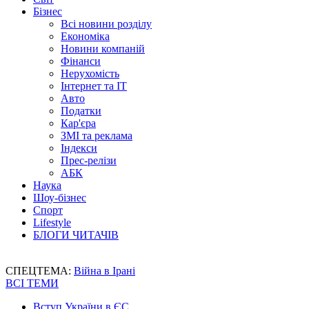
Бізнес
Всі новини розділу
Економіка
Новини компаній
Фінанси
Нерухомість
Інтернет та IT
Авто
Податки
Кар'єра
ЗМІ та реклама
Індекси
Прес-релізи
АБК
Наука
Шоу-бізнес
Спорт
Lifestyle
БЛОГИ ЧИТАЧІВ
СПЕЦТЕМА:
Війна в Ірані
ВСІ ТЕМИ
Вступ України в ЄС