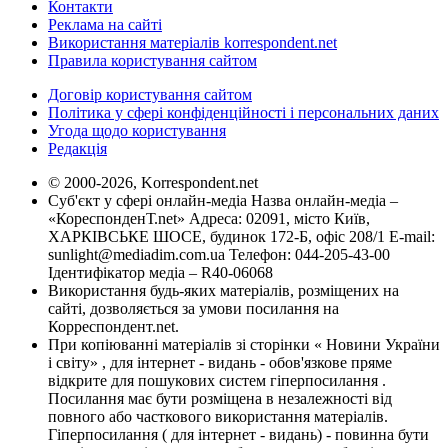
Контакти
Реклама на сайті
Використання матеріалів korrespondent.net
Правила користування сайтом
Договір користування сайтом
Політика у сфері конфіденційності і персональних даних
Угода щодо користування
Редакція
© 2000-2026, Korrespondent.net
Суб'єкт у сфері онлайн-медіа Назва онлайн-медіа –
«КореспонденТ.net» Адреса: 02091, місто Київ,
ХАРКІВСЬКЕ ШОСЕ, будинок 172-Б, офіс 208/1 E-mail:
sunlight@mediadim.com.ua
Телефон: 044-205-43-00
Ідентифікатор медіа – R40-06068
Використання будь-яких матеріалів, розміщених на
сайті, дозволяється за умови посилання на
Корреспондент.net.
При копіюванні матеріалів зі сторінки « Новини України
і світу» , для інтернет - видань - обов'язкове пряме
відкрите для пошукових систем гіперпосилання .
Посилання має бути розміщена в незалежності від
повного або часткового використання матеріалів.
Гіперпосилання ( для інтернет - видань) - повинна бути