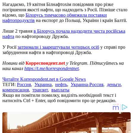
Нагадаємо, 19 квітня Білнафтохім повідомив про різке
погіршення якості нафти, що надходить з Росії. Пізніше стало
відомо, що
Білорусь тимчасово обмежила поставки
нафтопродуктів
на експорт до Польщі, України і країн Балтії.
Лише 2 травня
в Білорусь почала надходити чиста російська
нафта
по нафтопроводу Дружба.
У Росії
затримали і заарештували чотирьох осіб
у справі про
забруднення нафти в нафтопроводі Дружба.
Новини від
Корреспондент.net
у Telegram. Підписуйтесь на
наш канал
https://t.me/korrespondentnet
.
Читайте Korrespondent.net в Google News
ТЕГИ:
Россия
,
Украина
,
нефть
,
Украина-Россия
,
деньги
,
компенсация
,
транзит
,
выплаты
Якщо ви помітили помилку, виділіть необхідний текст і
натисніть Ctrl + Enter, щоб повідомити про це редакцію.