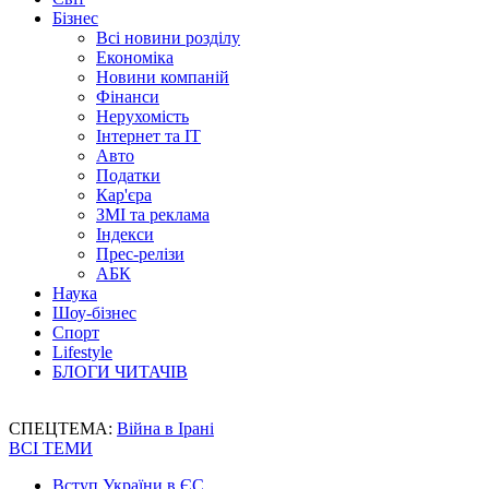
Бізнес
Всі новини розділу
Економіка
Новини компаній
Фінанси
Нерухомість
Інтернет та IT
Авто
Податки
Кар'єра
ЗМІ та реклама
Індекси
Прес-релізи
АБК
Наука
Шоу-бізнес
Спорт
Lifestyle
БЛОГИ ЧИТАЧІВ
СПЕЦТЕМА:
Війна в Ірані
ВСІ ТЕМИ
Вступ України в ЄС