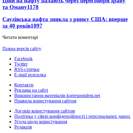
Ціни на нафту падають через переговори Ірану
та Оману
1178
Саудівська нафта зникла з ринку США: вперше
за 40 років
1097
Читати коментарі
Повна версія сайту
Facebook
Twitter
RSS-стрічки
E-mail розсилка
Контакти
Реклама на сайті
Використання матеріалів korrespondent.net
Правила користування сайтом
Договір користування сайтом
Політика у сфері конфіденційності і персональних даних
Угода щодо користування
Редакція