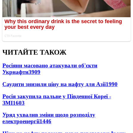
ЧИТАЙТЕ ТАКОЖ
Росіяни масовано атакували об'єкти
Укрнафти
3909
Саудити знизили ціну на нафту для Азії
1990
Росія закупила пальне у Південної Кореї -
ЗМІ
1603
Уряд ухвалив зміни щодо розподілу
електроенергії
1446