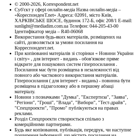
© 2000-2026, Korrespondent.net
Суб'єкт у сфері онлайн-медіа Назва онлайн-медіа –
«КореспонденТ.net» Адреса: 02091, місто Київ,
ХАРКІВСЬКЕ ШОСЕ, будинок 172-Б, офіс 208/1 E-mail:
sunlight@mediadim.com.ua
Телефон: 044-205-43-00
Ідентифікатор медіа – R40-06068
Використання будь-яких матеріалів, розміщених на
сайті, дозволяється за умови посилання на
Корреспондент.net.
При копіюванні матеріалів зі сторінки « Новини України
і світу» , для інтернет - видань - обов'язкове пряме
відкрите для пошукових систем гіперпосилання .
Посилання має бути розміщена в незалежності від
повного або часткового використання матеріалів.
Гіперпосилання ( для інтернет - видань) - повинна бути
розміщена в підзаголовку або в першому абзаці
матеріалу.
Новини з позначками "Думка", "Експертиза", "Заява",
"Регіони", "Гроші", "Влада", "Вибори", "Тест-драйв",
"Спецпроекти", "Промо" публікуються на правах
реклами.
Розділ Спецпроекти створюється спільно з
комерційними партнерами.
Будь яке копіювання, публікація, передрук, чи наступне
поширення інформації, що містить посилання на