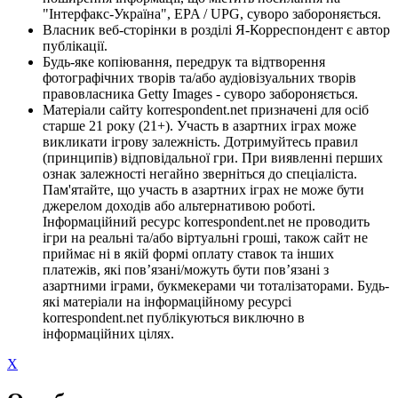
"Інтерфакс-Україна", EPA / UPG, суворо забороняється.
Власник веб-сторінки в розділі Я-Корреспондент є автор
публікації.
Будь-яке копіювання, передрук та відтворення
фотографічних творів та/або аудіовізуальних творів
правовласника Getty Images - суворо забороняється.
Матеріали сайту korrespondent.net призначені для осіб
старше 21 року (21+). Участь в азартних іграх може
викликати ігрову залежність. Дотримуйтесь правил
(принципів) відповідальної гри. При виявленні перших
ознак залежності негайно зверніться до спеціаліста.
Пам'ятайте, що участь в азартних іграх не може бути
джерелом доходів або альтернативою роботі.
Інформаційний ресурс korrespondent.net не проводить
ігри на реальні та/або віртуальні гроші, також сайт не
приймає ні в якій формі оплату ставок та інших
платежів, які пов’язані/можуть бути пов’язані з
азартними іграми, букмекерами чи тоталізаторами. Будь-
які матеріали на інформаційному ресурсі
korrespondent.net публікуються виключно в
інформаційних цілях.
X