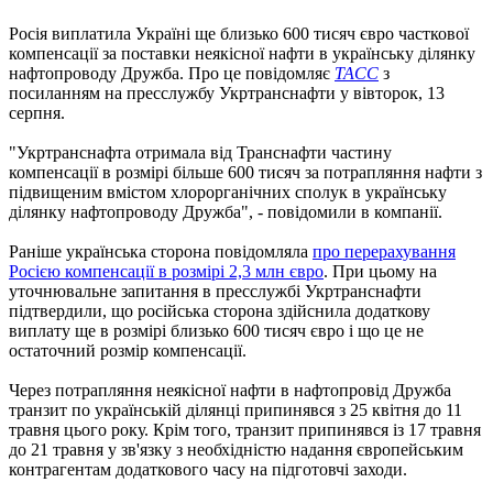
Росія виплатила Україні ще близько 600 тисяч євро часткової
компенсації за поставки неякісної нафти в українську ділянку
нафтопроводу Дружба. Про це повідомляє
ТАСС
з
посиланням на пресслужбу Укртранснафти у вівторок, 13
серпня.
"Укртранснафта отримала від Транснафти частину
компенсації в розмірі більше 600 тисяч за потрапляння нафти з
підвищеним вмістом хлорорганічних сполук в українську
ділянку нафтопроводу Дружба", - повідомили в компанії.
Раніше українська сторона повідомляла
про перерахування
Росією компенсації в розмірі 2,3 млн євро
. При цьому на
уточнювальне запитання в пресслужбі Укртранснафти
підтвердили, що російська сторона здійснила додаткову
виплату ще в розмірі близько 600 тисяч євро і що це не
остаточний розмір компенсації.
Через потрапляння неякісної нафти в нафтопровід Дружба
транзит по українській ділянці припинявся з 25 квітня до 11
травня цього року. Крім того, транзит припинявся із 17 травня
до 21 травня у зв'язку з необхідністю надання європейським
контрагентам додаткового часу на підготовчі заходи.