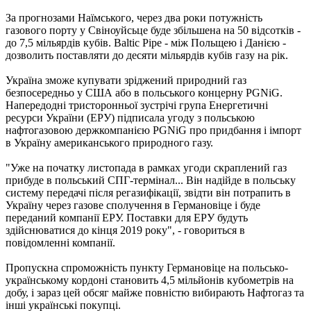
За прогнозами Наїмського, через два роки потужність
газового порту у Свіноуйсьце буде збільшена на 50 відсотків -
до 7,5 мільярдів кубів. Baltic Pipe - між Польщею і Данією -
дозволить поставляти до десяти мільярдів кубів газу на рік.
Україна зможе купувати зріджений природний газ
безпосередньо у США або в польського концерну PGNiG.
Напередодні тристоронньої зустрічі група Енергетичні
ресурси України (ЕРУ) підписала угоду з польською
нафтогазовою держкомпанією PGNiG про придбання і імпорт
в Україну американського природного газу.
"Уже на початку листопада в рамках угоди скраплений газ
прибуде в польський СПГ-термінал... Він надійде в польську
систему передачі після регазифікації, звідти він потрапить в
Україну через газове сполучення в Германовіце і буде
переданий компанії ЕРУ. Поставки для ЕРУ будуть
здійснюватися до кінця 2019 року", - говориться в
повідомленні компанії.
Пропускна спроможність пункту Германовіце на польсько-
українському кордоні становить 4,5 мільйонів кубометрів на
добу, і зараз цей обсяг майже повністю вибирають Нафтогаз та
інші українські покупці.