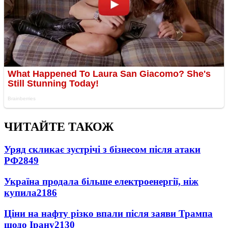
ЧИТАЙТЕ ТАКОЖ
Уряд скликає зустрічі з бізнесом після атаки
РФ
2849
Україна продала більше електроенергії, ніж
купила
2186
Ціни на нафту різко впали після заяви Трампа
щодо Ірану
2130