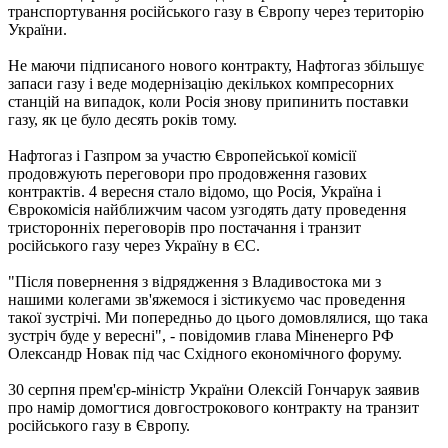
транспортування російського газу в Європу через територію
України.
Не маючи підписаного нового контракту, Нафтогаз збільшує
запаси газу і веде модернізацію декількох компресорних
станцій на випадок, коли Росія знову припинить поставки
газу, як це було десять років тому.
Нафтогаз і Газпром за участю Європейської комісії
продовжують переговори про продовження газових
контрактів. 4 вересня стало відомо, що Росія, Україна і
Єврокомісія найближчим часом узгодять дату проведення
тристоронніх переговорів про постачання і транзит
російського газу через Україну в ЄС.
"Після повернення з відрядження з Владивостока ми з
нашими колегами зв'яжемося і зістикуємо час проведення
такої зустрічі. Ми попередньо до цього домовлялися, що така
зустріч буде у вересні", - повідомив глава Міненерго РФ
Олександр Новак під час Східного економічного форуму.
30 серпня прем'єр-міністр України Олексій Гончарук заявив
про намір домогтися довгострокового контракту на транзит
російського газу в Європу.