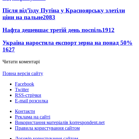
Після від’їзду Путіна у Красноярську злетіли
ціни на пальне
2083
Нафта дешевшає третій день поспіль
1912
Україна наростила експорт зерна на понад 50%
1627
Читати коментарі
Повна версія сайту
Facebook
Twitter
RSS-стрічки
E-mail розсилка
Контакти
Реклама на сайті
Використання матеріалів korrespondent.net
Правила користування сайтом
Договір користування сайтом