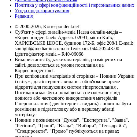
Політика у сфері конфіденційності і персональних даних
Угода щодо користування
Редакція
© 2000-2026, Korrespondent.net
Суб'єкт у сфері онлайн-медіа Назва онлайн-медіа –
«КореспонденТ.net» Адреса: 02091, місто Київ,
ХАРКІВСЬКЕ ШОСЕ, будинок 172-Б, офіс 208/1 E-mail:
sunlight@mediadim.com.ua
Телефон: 044-205-43-00
Ідентифікатор медіа – R40-06068
Використання будь-яких матеріалів, розміщених на
сайті, дозволяється за умови посилання на
Корреспондент.net.
При копіюванні матеріалів зі сторінки « Новини України
і світу» , для інтернет - видань - обов'язкове пряме
відкрите для пошукових систем гіперпосилання .
Посилання має бути розміщена в незалежності від
повного або часткового використання матеріалів.
Гіперпосилання ( для інтернет - видань) - повинна бути
розміщена в підзаголовку або в першому абзаці
матеріалу.
Новини з позначками "Думка", "Експертиза", "Заява",
"Регіони", "Гроші", "Влада", "Вибори", "Тест-драйв",
"Спецпроекти", "Промо" публікуються на правах
реклами.