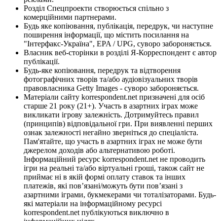
Розділ Спецпроекти створюється спільно з
комерційними партнерами.
Будь яке копіювання, публікація, передрук, чи наступне
поширення інформації, що містить посилання на
"Інтерфакс-Україна", EPA / UPG, суворо забороняється.
Власник веб-сторінки в розділі Я-Корреспондент є автор
публікації.
Будь-яке копіювання, передрук та відтворення
фотографічних творів та/або аудіовізуальних творів
правовласника Getty Images - суворо забороняється.
Матеріали сайту korrespondent.net призначені для осіб
старше 21 року (21+). Участь в азартних іграх може
викликати ігрову залежність. Дотримуйтесь правил
(принципів) відповідальної гри. При виявленні перших
ознак залежності негайно зверніться до спеціаліста.
Пам'ятайте, що участь в азартних іграх не може бути
джерелом доходів або альтернативою роботі.
Інформаційний ресурс korrespondent.net не проводить
ігри на реальні та/або віртуальні гроші, також сайт не
приймає ні в якій формі оплату ставок та інших
платежів, які пов’язані/можуть бути пов’язані з
азартними іграми, букмекерами чи тоталізаторами. Будь-
які матеріали на інформаційному ресурсі
korrespondent.net публікуються виключно в