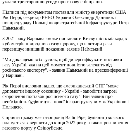
уклали тристоронню угоду про газову співпрацю.
Підписи під документом поставили міністр енергетики США
Рік Перрі, секретар РНБО України Олександр Данилюк і
повпред уряду Польщі щодо стратегічної інфраструктури Петр
Наїмський.
З 2021 року Варшава зможе поставляти Києву шість мільярдів
кубометрів природного газу щороку, що в чотири рази
перевищує нинішній показник, заявив Наїмський.
"Ми докладемо всіх зусиль, щоб диверсифікувати поставки
газу Україні, яка на цей момент повністю залежить від
російського експорту", - заявив Наїмський на пресконференції
у Варшаві.
Рік Перрі висловив надію, що американський СПГ "може
допомогти іншому союзнику - Україні - запобігти загрозі
скорочення поставок російського газу". Він заявив про
необхідність будівництва нової інфраструктури між Україною і
Польщею.
Сприяти цьому має газопровід Baltic Pipe, будівництво якого
планується завершити до кінця 2022 року, а також розширення
газового порту у Свіноуйсьце.