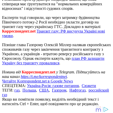
співпраця має ґрунтуватися на "нормальних комерційних
відносинах" і відсутності судових спорів.
Експерти тоді говорили, що через затримку будівництва
Північного потоку-2 Росії необхідно укласти договір на
транзит газу через українську ГТС. Докладно в матеріалі
Корреспондент.net
Транзит газу: РФ висунула Україні нові
умови
.
Пізніше глава Газпрому Олексій Міллер налякав європейських
споживачів газу через закінчення транзитного контракту з
Україною, а українців - втратою реверсу російського газу з
Євросоюзу. Однак експерти кажуть, що
план РФ залишити
Україну без транзиту провалився
.
Новини від
Корреспондент.net
у Telegram. Підписуйтесь на
наш канал
https://t.me/korrespondentnet
.
Читайте Korrespondent.net в Google News
СПЕЦТЕМА:
Україна-Росія: газове питання
,
Сюжети
ТЕГИ:
газ
,
Польша
,
США
,
Газпром
,
Нафтогаз
,
российский
газ
Якщо ви помітили помилку, виділіть необхідний текст і
натисніть Ctrl + Enter, щоб повідомити про це редакцію.