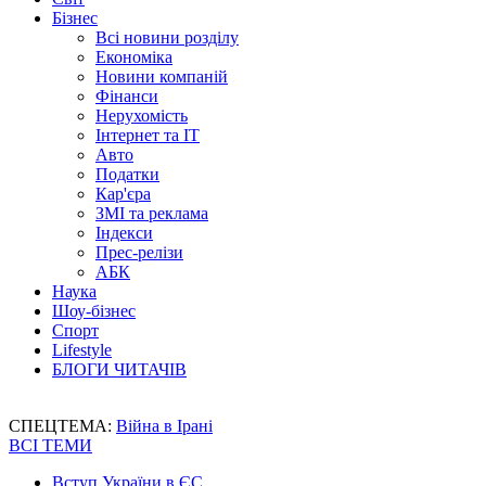
Бізнес
Всі новини розділу
Економіка
Новини компаній
Фінанси
Нерухомість
Інтернет та IT
Авто
Податки
Кар'єра
ЗМІ та реклама
Індекси
Прес-релізи
АБК
Наука
Шоу-бізнес
Спорт
Lifestyle
БЛОГИ ЧИТАЧІВ
СПЕЦТЕМА:
Війна в Ірані
ВСІ ТЕМИ
Вступ України в ЄС