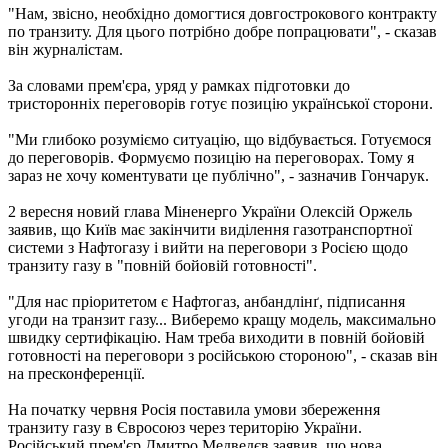
"Нам, звісно, необхідно домогтися довгострокового контракту
по транзиту. Для цього потрібно добре попрацювати", - сказав
він журналістам.
За словами прем'єра, уряд у рамках підготовки до
тристоронніх переговорів готує позицію української сторони.
"Ми глибоко розуміємо ситуацію, що відбувається. Готуємося
до переговорів. Формуємо позицію на переговорах. Тому я
зараз не хочу коментувати це публічно", - зазначив Гончарук.
2 вересня новий глава Міненерго України Олексій Оржель
заявив, що Київ має закінчити виділення газотранспортної
системи з Нафтогазу і вийти на переговори з Росією щодо
транзиту газу в "повній бойовій готовності".
"Для нас пріоритетом є Нафтогаз, анбандлінґ, підписання
угоди на транзит газу... Виберемо кращу модель, максимально
швидку сертифікацію. Нам треба виходити в повній бойовій
готовності на переговори з російською стороною", - сказав він
на пресконференції.
На початку червня Росія поставила умови збереження
транзиту газу в Євросоюз через територію України.
Російський прем'єр Дмитро Медведєв заявив, що нова