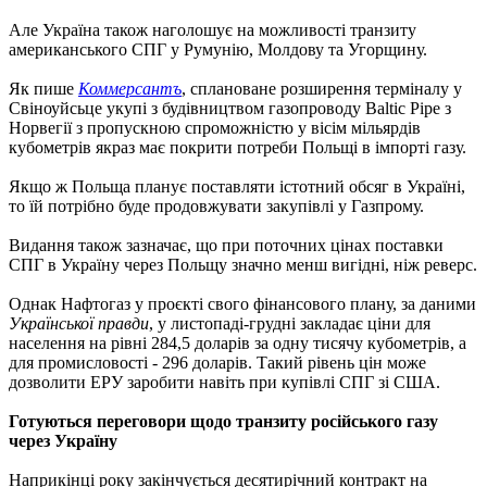
Але Україна також наголошує на можливості транзиту
американського СПГ у Румунію, Молдову та Угорщину.
Як пише
Коммерсантъ
, сплановане розширення терміналу у
Свіноуйсьце укупі з будівництвом газопроводу Baltic Pipe з
Норвегії з пропускною спроможністю у вісім мільярдів
кубометрів якраз має покрити потреби Польщі в імпорті газу.
Якщо ж Польща планує поставляти істотний обсяг в Україні,
то їй потрібно буде продовжувати закупівлі у Газпрому.
Видання також зазначає, що при поточних цінах поставки
СПГ в Україну через Польщу значно менш вигідні, ніж реверс.
Однак Нафтогаз у проєкті свого фінансового плану, за даними
Української правди
, у листопаді-грудні закладає ціни для
населення на рівні 284,5 доларів за одну тисячу кубометрів, а
для промисловості - 296 доларів. Такий рівень цін може
дозволити ЕРУ заробити навіть при купівлі СПГ зі США.
Готуються переговори щодо транзиту російського газу
через Україну
Наприкінці року закінчується десятирічний контракт на