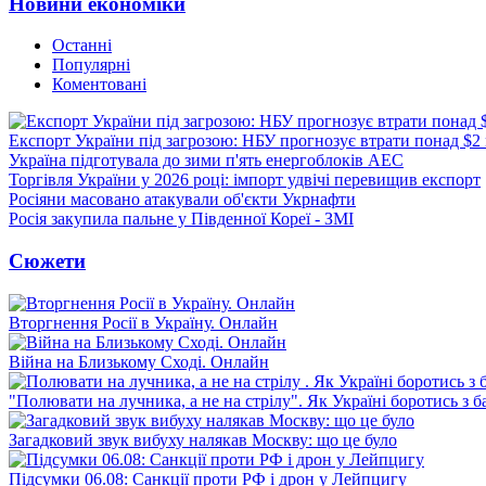
Новини економіки
Останні
Популярні
Коментовані
Експорт України під загрозою: НБУ прогнозує втрати понад $2
Україна підготувала до зими п'ять енергоблоків АЕС
Торгівля України у 2026 році: імпорт удвічі перевищив експорт
Росіяни масовано атакували об'єкти Укрнафти
Росія закупила пальне у Південної Кореї - ЗМІ
Сюжети
Вторгнення Росії в Україну. Онлайн
Війна на Близькому Сході. Онлайн
"Полювати на лучника, а не на стрілу". Як Україні боротись з 
Загадковий звук вибуху налякав Москву: що це було
Підсумки 06.08: Санкції проти РФ і дрон у Лейпцигу