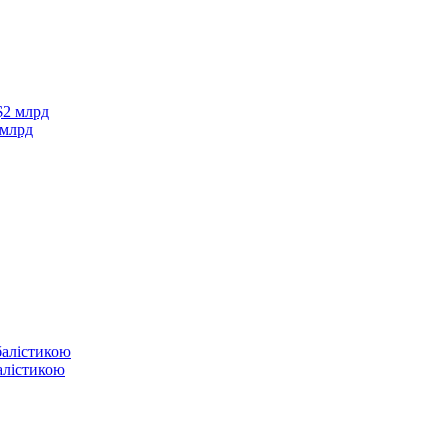
 млрд
балістикою