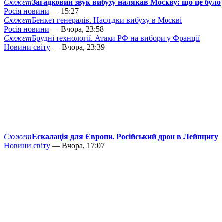
Сюжет
Загадковий звук вибуху налякав Москву: що це було
Росія новини
— 15:27
Сюжет
Бенкет генералів. Наслідки вибуху в Москві
Росія новини
— Вчора, 23:58
Сюжет
Брудні технології. Атаки РФ на вибори у Франції
Новини світу
— Вчора, 23:39
Сюжет
Ескалація для Європи. Російський дрон в Лейпцигу
Новини світу
— Вчора, 17:07