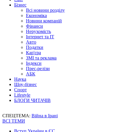
Бізнес
Всі новини розділу
Економіка
Новини компаній
Фінанси
Нерухомість
Інтернет та IT
Авто
Податки
Кар'єра
ЗМІ та реклама
Індекси
Прес-релізи
АБК
Наука
Шоу-бізнес
Спорт
Lifestyle
БЛОГИ ЧИТАЧІВ
СПЕЦТЕМА:
Війна в Ірані
ВСІ ТЕМИ
Вступ України в ЄС