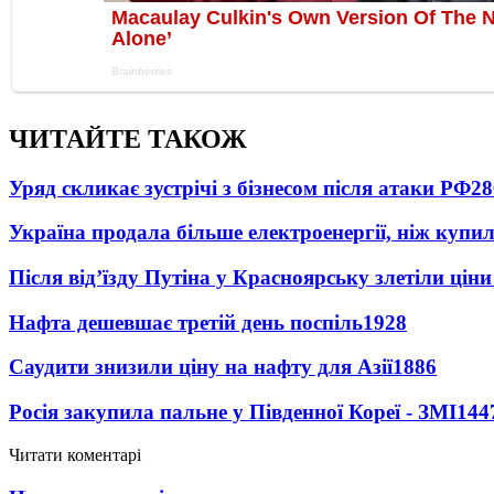
ЧИТАЙТЕ ТАКОЖ
Уряд скликає зустрічі з бізнесом після атаки РФ
28
Україна продала більше електроенергії, ніж купи
Після від’їзду Путіна у Красноярську злетіли цін
Нафта дешевшає третій день поспіль
1928
Саудити знизили ціну на нафту для Азії
1886
Росія закупила пальне у Південної Кореї - ЗМІ
144
Читати коментарі