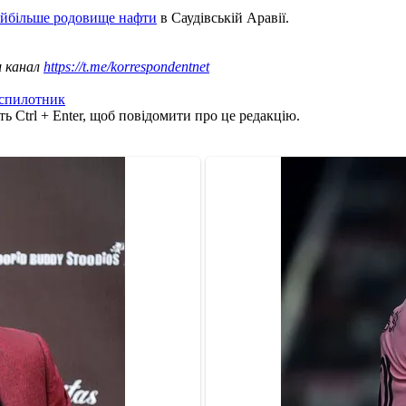
айбільше родовище нафти
в Саудівській Аравії.
ш канал
https://t.me/korrespondentnet
спилотник
ь Ctrl + Enter, щоб повідомити про це редакцію.