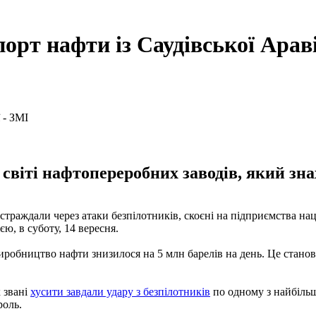
орт нафти із Саудівської Араві
світі нафтопереробних заводів, який знах
траждали через атаки безпілотників, скоєні на підприємства нац
єю, в суботу, 14 вересня.
д виробництво нафти знизилося на 5 млн барелів на день. Це ста
к звані
хусити завдали удару з безпілотників
по одному з найбільш
роль.