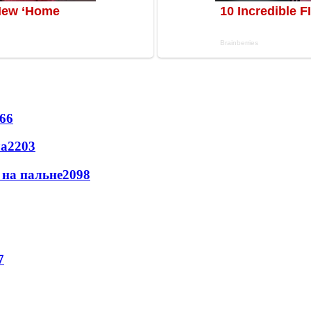
66
ла
2203
и на пальне
2098
7