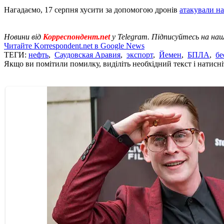
Нагадаємо, 17 серпня хусити за допомогою дронів
атакували н
Новини від
Корреспондент.net
у Telegram. Підписуйтесь на на
Читайте Korrespondent.net в Google News
ТЕГИ:
нефть
,
Саудовская Аравия
,
экспорт
,
Йемен
,
БПЛА
,
бе
Якщо ви помітили помилку, виділіть необхідний текст і натисніт