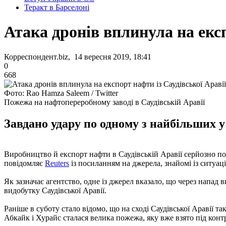
Теракт в Барселоні
Атака дронів вплинула на експ
Корреспондент.biz, 14 вересня 2019, 18:41
0
668
Фото: Rao Hamza Saleem / Twitter
Пожежа на нафтопереробному заводі в Саудівській Аравії
Завдано удару по одному з найбільших у 
Виробництво й експорт нафти в Саудівській Аравії серйозно пос
повідомляє
Reuters
із посиланням на джерела, знайомі із ситуаці
Як зазначає агентство, одне із джерел вказало, що через напа
видобутку Саудівської Аравії.
Раніше в суботу стало відомо, що на сході Саудівської Аравії та
Абкайк і Хурайс сталася велика пожежа, яку вже взято під конт