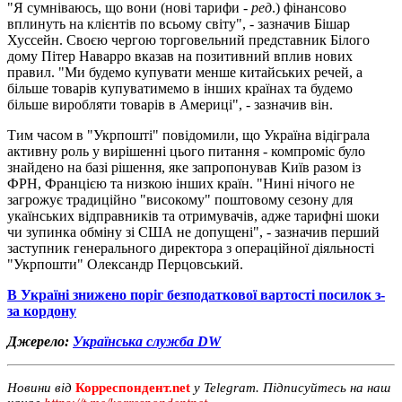
"Я сумніваюсь, що вони (нові тарифи -
ред
.) фінансово
вплинуть на клієнтів по всьому світу", - зазначив Бішар
Хуссейн. Своєю чергою торговельний представник Білого
дому Пітер Наварро вказав на позитивний вплив нових
правил. "Ми будемо купувати менше китайських речей, а
більше товарів купуватимемо в інших країнах та будемо
більше виробляти товарів в Америці", - зазначив він.
Тим часом в "Укрпошті" повідомили, що Україна відіграла
активну роль у вирішенні цього питання - компроміс було
знайдено на базі рішення, яке запропонував Київ разом із
ФРН, Францією та низкою інших країн. "Нині нічого не
загрожує традиційно "високому" поштовому сезону для
укаїнських відправників та отримувачів, адже тарифні шоки
чи зупинка обміну зі США не допущені", - зазначив перший
заступник генерального директора з операційної діяльності
"Укрпошти" Олександр Перцовський.
В Україні знижено поріг безподаткової вартості посилок з-
за кордону
Джерело:
Українська служба DW
Новини від
Корреспондент.net
у Telegram. Підписуйтесь на наш