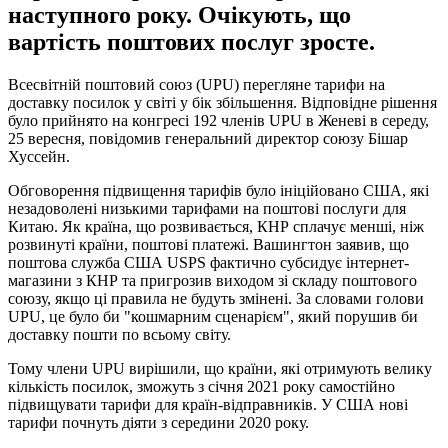
наступного року. Очікують, що
вартість поштових послуг зросте.
Всесвітній поштовий союз (UPU) перегляне тарифи на
доставку посилок у світі у бік збільшення. Відповідне рішення
було прийнято на конгресі 192 членів UPU в Женеві в середу,
25 вересня, повідомив генеральний директор союзу Бішар
Хуссейн.
Обговорення підвищення тарифів було ініційовано США, які
незадоволені низькими тарифами на поштові послуги для
Китаю. Як країна, що розвивається, КНР сплачує менші, ніж
розвинуті країни, поштові платежі. Вашингтон заявив, що
поштова служба США USPS фактично субсидує інтернет-
магазини з КНР та пригрозив виходом зі складу поштового
союзу, якщо ці правила не будуть змінені. За словами голови
UPU, це було би "кошмарним сценарієм", який порушив би
доставку пошти по всьому світу.
Тому члени UPU вирішили, що країни, які отримують велику
кількість посилок, зможуть з січня 2021 року самостійно
підвищувати тарифи для країн-відправників. У США нові
тарифи почнуть діяти з середини 2020 року.