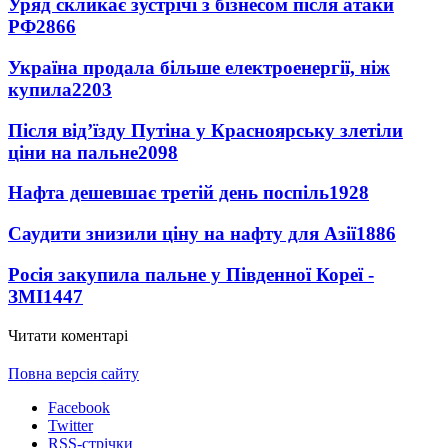
Уряд скликає зустрічі з бізнесом після атаки
РФ
2866
Україна продала більше електроенергії, ніж
купила
2203
Після від’їзду Путіна у Красноярську злетіли
ціни на пальне
2098
Нафта дешевшає третій день поспіль
1928
Саудити знизили ціну на нафту для Азії
1886
Росія закупила пальне у Південної Кореї -
ЗМІ
1447
Читати коментарі
Повна версія сайту
Facebook
Twitter
RSS-стрічки