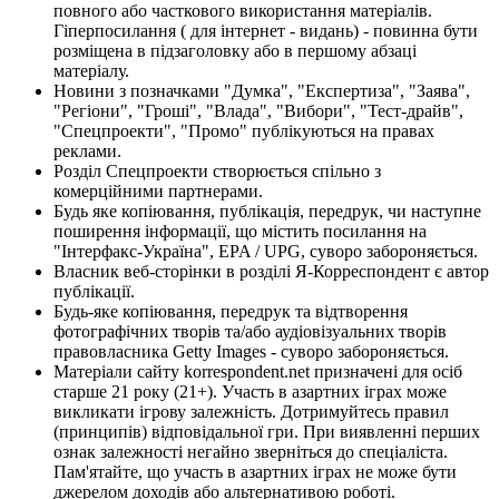
повного або часткового використання матеріалів.
Гіперпосилання ( для інтернет - видань) - повинна бути
розміщена в підзаголовку або в першому абзаці
матеріалу.
Новини з позначками "Думка", "Експертиза", "Заява",
"Регіони", "Гроші", "Влада", "Вибори", "Тест-драйв",
"Спецпроекти", "Промо" публікуються на правах
реклами.
Розділ Спецпроекти створюється спільно з
комерційними партнерами.
Будь яке копіювання, публікація, передрук, чи наступне
поширення інформації, що містить посилання на
"Інтерфакс-Україна", EPA / UPG, суворо забороняється.
Власник веб-сторінки в розділі Я-Корреспондент є автор
публікації.
Будь-яке копіювання, передрук та відтворення
фотографічних творів та/або аудіовізуальних творів
правовласника Getty Images - суворо забороняється.
Матеріали сайту korrespondent.net призначені для осіб
старше 21 року (21+). Участь в азартних іграх може
викликати ігрову залежність. Дотримуйтесь правил
(принципів) відповідальної гри. При виявленні перших
ознак залежності негайно зверніться до спеціаліста.
Пам'ятайте, що участь в азартних іграх не може бути
джерелом доходів або альтернативою роботі.