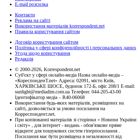
E-mail розсилка
Контакти
Реклама на сайті
Використання матеріалів korrespondent.net
Правила користування сайтом
Договір користування сайтом
Політика у сфері конфіденційності і персональних даних
Угода щодо користування
Редакція
© 2000-2026, Korrespondent.net
Суб'єкт у сфері онлайн-медіа Назва онлайн-медіа –
«КореспонденТ.net» Адреса: 02091, місто Київ,
ХАРКІВСЬКЕ ШОСЕ, будинок 172-Б, офіс 208/1 E-mail:
sunlight@mediadim.com.ua
Телефон: 044-205-43-00
Ідентифікатор медіа – R40-06068
Використання будь-яких матеріалів, розміщених на
сайті, дозволяється за умови посилання на
Корреспондент.net.
При копіюванні матеріалів зі сторінки « Новини України
і світу» , для інтернет - видань - обов'язкове пряме
відкрите для пошукових систем гіперпосилання .
Посилання має бути розміщена в незалежності від