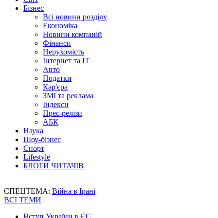
Бізнес
Всі новини розділу
Економіка
Новини компаній
Фінанси
Нерухомість
Інтернет та IT
Авто
Податки
Кар'єра
ЗМІ та реклама
Індекси
Прес-релізи
АБК
Наука
Шоу-бізнес
Спорт
Lifestyle
БЛОГИ ЧИТАЧІВ
СПЕЦТЕМА:
Війна в Ірані
ВСІ ТЕМИ
Вступ України в ЄС