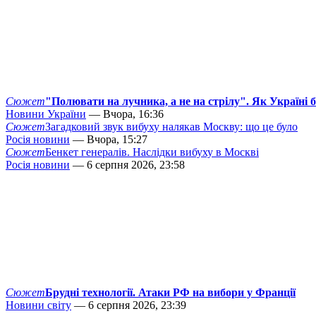
Сюжет
"Полювати на лучника, а не на стрілу". Як Україні 
Новини України
— Вчора, 16:36
Сюжет
Загадковий звук вибуху налякав Москву: що це було
Росія новини
— Вчора, 15:27
Сюжет
Бенкет генералів. Наслідки вибуху в Москві
Росія новини
— 6 серпня 2026, 23:58
Сюжет
Брудні технології. Атаки РФ на вибори у Франції
Новини світу
— 6 серпня 2026, 23:39