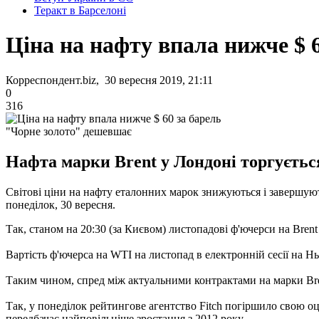
Теракт в Барселоні
Ціна на нафту впала нижче $ 6
Корреспондент.biz, 30 вересня 2019, 21:11
0
316
"Чорне золото" дешевшає
Нафта марки Brent у Лондоні торгується 
Світові ціни на нафту еталонних марок знижуються і завершують 
понеділок, 30 вересня.
Так, станом на 20:30 (за Києвом) листопадові ф'ючерси на Brent н
Вартість ф'ючерса на WTI на листопад в електронній сесії на Нь
Таким чином, спред між актуальними контрактами на марки Brent
Так, у понеділок рейтингове агентство Fitch погіршило свою оц
передбачає найповільніше зростання з 2012 року.