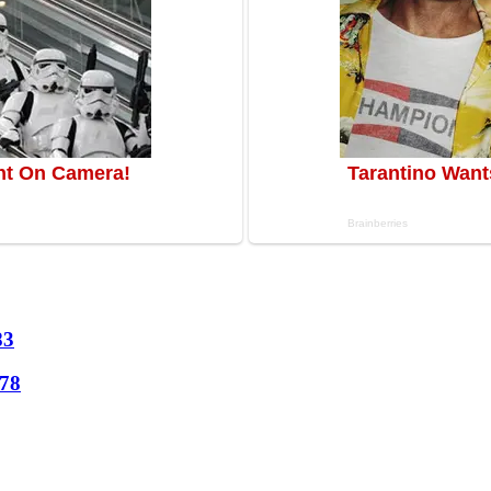
83
78