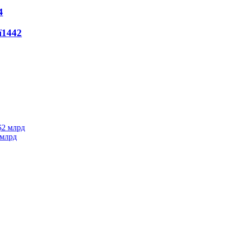
4
ї
1442
 млрд