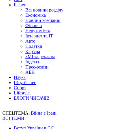
Бізнес
Всі новини розділу
Економіка
Новини компаній
Фінанси
Нерухомість
Інтернет та IT
Авто
Податки
Кар'єра
ЗМІ та реклама
Індекси
Прес-релізи
АБК
Наука
Шоу-бізнес
Спорт
Lifestyle
БЛОГИ ЧИТАЧІВ
СПЕЦТЕМА:
Війна в Ірані
ВСІ ТЕМИ
Вступ України в ЄС