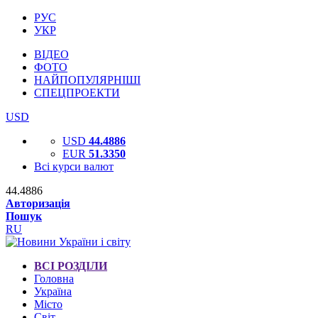
РУС
УКР
ВІДЕО
ФОТО
НАЙПОПУЛЯРНІШІ
СПЕЦПРОЕКТИ
USD
USD
44.4886
EUR
51.3350
Всі курси валют
44.4886
Авторизація
Пошук
RU
ВСІ РОЗДІЛИ
Головна
Україна
Місто
Світ