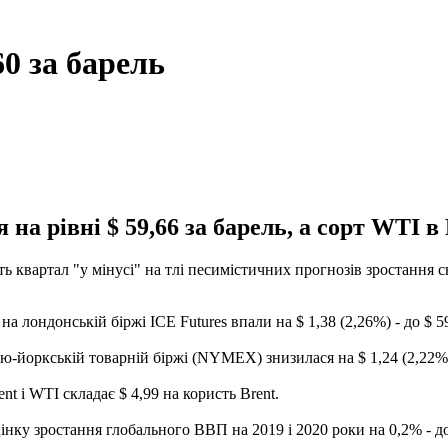
0 за барель
на рівні $ 59,66 за барель, а сорт WTI 
квартал "у мінусі" на тлі песимістичних прогнозів зростання сві
а лондонській біржі ICE Futures впали на $ 1,38 (2,26%) - до $ 59
ю-йоркській товарній біржі (NYMEX) знизилася на $ 1,24 (2,22%) 
 і WTI складає $ 4,99 на користь Brent.
інку зростання глобального ВВП на 2019 і 2020 роки на 0,2% - до