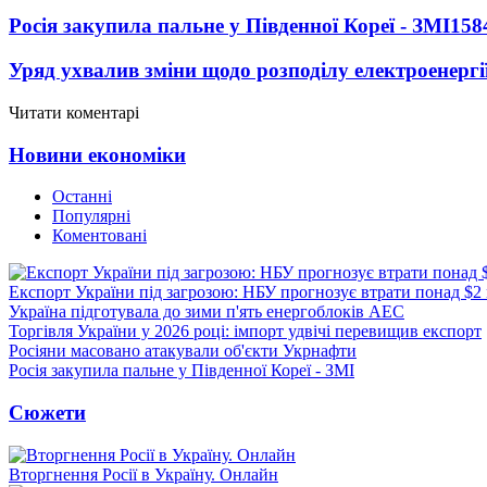
Росія закупила пальне у Південної Кореї - ЗМІ
158
Уряд ухвалив зміни щодо розподілу електроенергі
Читати коментарі
Новини економіки
Останні
Популярні
Коментовані
Експорт України під загрозою: НБУ прогнозує втрати понад $2
Україна підготувала до зими п'ять енергоблоків АЕС
Торгівля України у 2026 році: імпорт удвічі перевищив експорт
Росіяни масовано атакували об'єкти Укрнафти
Росія закупила пальне у Південної Кореї - ЗМІ
Сюжети
Вторгнення Росії в Україну. Онлайн