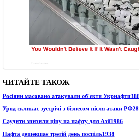
ЧИТАЙТЕ ТАКОЖ
Росіяни масовано атакували об'єкти Укрнафти
38
Уряд скликає зустрічі з бізнесом після атаки РФ
28
Саудити знизили ціну на нафту для Азії
1986
Нафта дешевшає третій день поспіль
1938