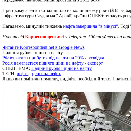
При цьому агентство залишило на колишньому рівні ($ 65 за бар
інфраструктури Саудівської Аравії, країни ОПЕК+ зможуть рег
Нагадаємо, минулий тиждень
нафта завершила "в мінусі"
. Тоді
Новини від
Корреспондент.net
у Telegram. Підписуйтесь на на
Читайте Korrespondent.net в Google News
Падіння рубля і ціни на нафту
РФ втратила прибуток від нафти на 20% - розвідка
Росія намагається підняти ціни на нафту - експерт
СПЕЦТЕМА:
Падіння рубля і ціни на нафту
ТЕГИ:
нефть
,
цены на нефть
Якщо ви помітили помилку, виділіть необхідний текст і натисніт