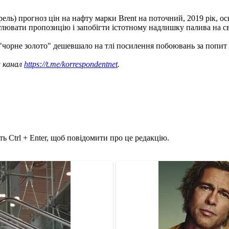
ель) прогноз цін на нафту марки Brent на поточний, 2019 рік, ос
улювати пропозицію і запобігти істотному надлишку палива на с
 "чорне золото" дешевшало на тлі посилення побоювань за попит
ш канал
https://t.me/korrespondentnet
.
ь Ctrl + Enter, щоб повідомити про це редакцію.