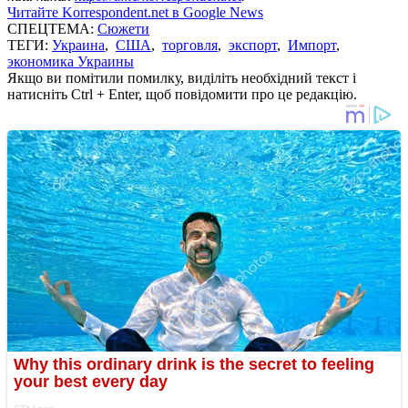
Читайте Korrespondent.net в Google News
СПЕЦТЕМА:
Сюжети
ТЕГИ:
Украина
,
США
,
торговля
,
экспорт
,
Импорт
,
экономика Украины
Якщо ви помітили помилку, виділіть необхідний текст і
натисніть Ctrl + Enter, щоб повідомити про це редакцію.