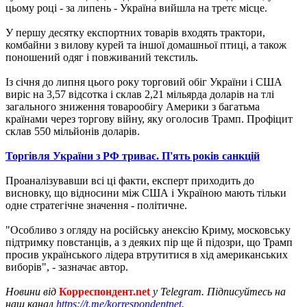
цьому році - за липень - Україна вийшла на третє місце.
У першу десятку експортних товарів входять трактори,
комбайни з вилову курей та іншої домашньої птиці, а також
поношений одяг і повживаний текстиль.
Із січня до липня цього року торговий обіг України і США
виріс на 3,57 відсотка і склав 2,21 мільярда доларів на тлі
загального зниження товарообігу Америки з багатьма
країнами через торгову війну, яку оголосив Трамп. Профіцит
склав 550 мільйонів доларів.
Торгівля України з РФ триває. П'ять років санкцій
Проаналізувавши всі ці факти, експерт приходить до
висновку, що відносини між США і Україною мають тільки
одне стратегічне значення - політичне.
"Особливо з огляду на російську анексію Криму, московську
підтримку повстанців, а з деяких пір ще й підозри, що Трамп
просив українського лідера втрутитися в хід американських
виборів", - зазначає автор.
Новини від
Корреспондент.net
у Telegram. Підписуйтесь на
наш канал
https://t.me/korrespondentnet
.