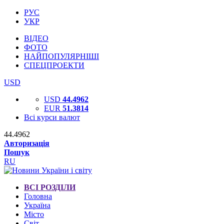
РУС
УКР
ВІДЕО
ФОТО
НАЙПОПУЛЯРНІШІ
СПЕЦПРОЕКТИ
USD
USD
44.4962
EUR
51.3814
Всі курси валют
44.4962
Авторизація
Пошук
RU
ВСІ РОЗДІЛИ
Головна
Україна
Місто
Світ