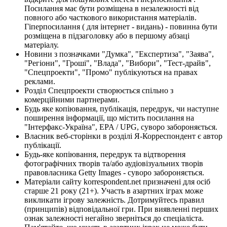
Посилання має бути розміщена в незалежності від
повного або часткового використання матеріалів.
Гіперпосилання ( для інтернет - видань) - повинна бути
розміщена в підзаголовку або в першому абзаці
матеріалу.
Новини з позначками "Думка", "Експертиза", "Заява",
"Регіони", "Гроші", "Влада", "Вибори", "Тест-драйв",
"Спецпроекти", "Промо" публікуються на правах
реклами.
Розділ Спецпроекти створюється спільно з
комерційними партнерами.
Будь яке копіювання, публікація, передрук, чи наступне
поширення інформації, що містить посилання на
"Інтерфакс-Україна", EPA / UPG, суворо забороняється.
Власник веб-сторінки в розділі Я-Корреспондент є автор
публікації.
Будь-яке копіювання, передрук та відтворення
фотографічних творів та/або аудіовізуальних творів
правовласника Getty Images - суворо забороняється.
Матеріали сайту korrespondent.net призначені для осіб
старше 21 року (21+). Участь в азартних іграх може
викликати ігрову залежність. Дотримуйтесь правил
(принципів) відповідальної гри. При виявленні перших
ознак залежності негайно зверніться до спеціаліста.