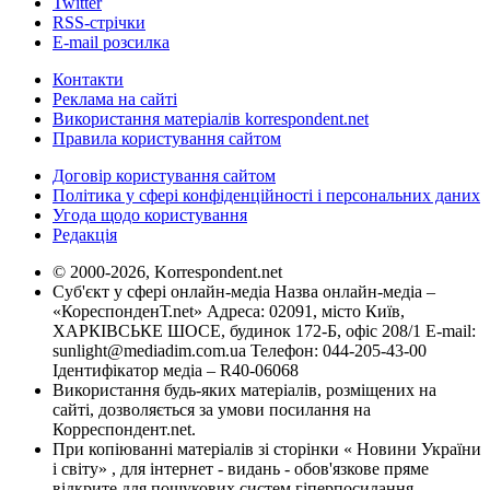
Twitter
RSS-стрічки
E-mail розсилка
Контакти
Реклама на сайті
Використання матеріалів korrespondent.net
Правила користування сайтом
Договір користування сайтом
Політика у сфері конфіденційності і персональних даних
Угода щодо користування
Редакція
© 2000-2026, Korrespondent.net
Суб'єкт у сфері онлайн-медіа Назва онлайн-медіа –
«КореспонденТ.net» Адреса: 02091, місто Київ,
ХАРКІВСЬКЕ ШОСЕ, будинок 172-Б, офіс 208/1 E-mail:
sunlight@mediadim.com.ua
Телефон: 044-205-43-00
Ідентифікатор медіа – R40-06068
Використання будь-яких матеріалів, розміщених на
сайті, дозволяється за умови посилання на
Корреспондент.net.
При копіюванні матеріалів зі сторінки « Новини України
і світу» , для інтернет - видань - обов'язкове пряме
відкрите для пошукових систем гіперпосилання .