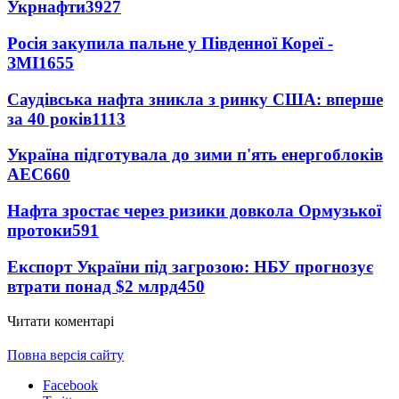
Укрнафти
3927
Росія закупила пальне у Південної Кореї -
ЗМІ
1655
Саудівська нафта зникла з ринку США: вперше
за 40 років
1113
Україна підготувала до зими п'ять енергоблоків
АЕС
660
Нафта зростає через ризики довкола Ормузької
протоки
591
Експорт України під загрозою: НБУ прогнозує
втрати понад $2 млрд
450
Читати коментарі
Повна версія сайту
Facebook