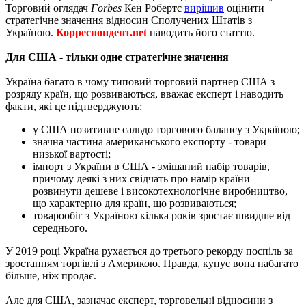
Торговий оглядач
Forbes
Кен Робертс
вирішив
оцінити
стратегічне значення відносин Сполучених Штатів з
Україною.
Корреспондент.net
наводить його статтю.
Для США - тільки одне стратегічне значення
Україна багато в чому типовий торговий партнер США з
розряду країн, що розвиваються, вважає експерт і наводить
факти, які це підтверджують:
у США позитивне сальдо торгового балансу з Україною;
значна частина американського експорту - товари
низької вартості;
імпорт з України в США - змішаний набір товарів,
причому деякі з них свідчать про намір країни
розвинути дешеве і високотехнологічне виробництво,
що характерно для країн, що розвиваються;
товарообіг з Україною кілька років зростає швидше від
середнього.
У 2019 році Україна рухається до третього рекорду поспіль за
зростанням торгівлі з Америкою. Правда, купує вона набагато
більше, ніж продає.
Але для США, зазначає експерт, торговельні відносини з