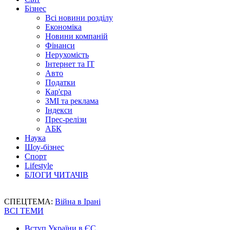
Бізнес
Всі новини розділу
Економіка
Новини компаній
Фінанси
Нерухомість
Інтернет та IT
Авто
Податки
Кар'єра
ЗМІ та реклама
Індекси
Прес-релізи
АБК
Наука
Шоу-бізнес
Спорт
Lifestyle
БЛОГИ ЧИТАЧІВ
СПЕЦТЕМА:
Війна в Ірані
ВСІ ТЕМИ
Вступ України в ЄС