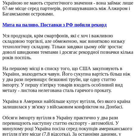
Україною не мають стратегічного значення - вона займає лише
67-ме місце серед партнерів, розташувавшись між Алжиром і
Багамськими островами.
Мита на паливо. Поставки з РФ побили рекорд
Уся продукція, крім смартфонів, які є хоч і важливою
складовою торгівлі, але обмеженою, має винятково низьку
технологічну складову. Тільки завдяки цьому обіг зростає
доволі швидкими темпами і досягає рекордної позначки кілька
років поспіль.
На першому місці в списку того, що США закуповують в
України, знаходиться чавун. Його сукупна вартість більш ніж
у два рази перевищує безшовні труби, ще одну статтю
імпорту. У першу п'ятірку товарів входить особливий вид
металу - листова нелегована сталь гарячого прокату.
Україна в Америки найбільше купує вугілля, без якого країна
залишилася у зв'язку з військовим конфліктом на Донбасі.
Обсяги імпорту вугілля в Україну практично у два рази
перевищують наступну статтю експорту - автомобілі. У
минулому році Україна посіла серед покупців американського
вугілля п'яте місце (7,8 відсотка). За останніми даними, у