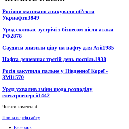
Росіяни масовано атакували об'єкти
Укрнафти
3849
Уряд скликає зустрічі з бізнесом після атаки
РФ
2878
Саудити знизили ціну на нафту для Азії
1985
Нафта дешевшає третій день поспіль
1938
Росія закупила пальне у Південної Кореї -
ЗМІ
1570
Уряд ухвалив зміни щодо розподілу
електроенергії
1442
Читати коментарі
Повна версія сайту
Facebook