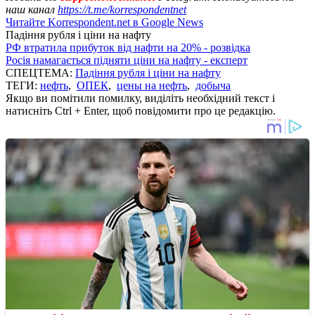
наш канал
https://t.me/korrespondentnet
Читайте Korrespondent.net в Google News
Падіння рубля і ціни на нафту
РФ втратила прибуток від нафти на 20% - розвідка
Росія намагається підняти ціни на нафту - експерт
СПЕЦТЕМА:
Падіння рубля і ціни на нафту
ТЕГИ:
нефть
,
ОПЕК
,
цены на нефть
,
добыча
Якщо ви помітили помилку, виділіть необхідний текст і
натисніть Ctrl + Enter, щоб повідомити про це редакцію.