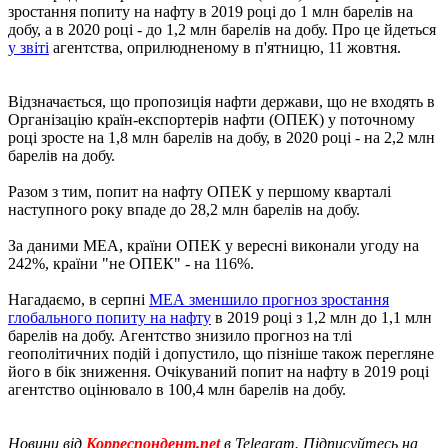
зростання попиту на нафту в 2019 році до 1 млн барелів на
добу, а в 2020 році - до 1,2 млн барелів на добу. Про це йдеться
у звіті
агентства, оприлюдненому в п'ятницю, 11 жовтня.
Відзначається, що пропозиція нафти держави, що не входять в
Організацію країн-експортерів нафти (ОПЕК) у поточному
році зросте на 1,8 млн барелів на добу, в 2020 році - на 2,2 млн
барелів на добу.
Разом з тим, попит на нафту ОПЕК у першому кварталі
наступного року впаде до 28,2 млн барелів на добу.
За даними МЕА, країни ОПЕК у вересні виконали угоду на
242%, країни "не ОПЕК" - на 116%.
Нагадаємо, в серпні
МЕА зменшило прогноз зростання
глобального попиту на нафту
в 2019 році з 1,2 млн до 1,1 млн
барелів на добу. Агентство знизило прогноз на тлі
геополітичних подій і допустило, що пізніше також перегляне
його в бік зниження. Очікуваний попит на нафту в 2019 році
агентство оцінювало в 100,4 млн барелів на добу.
Новини від
Корреспондент.net
в Telegram. Підписуйтесь на