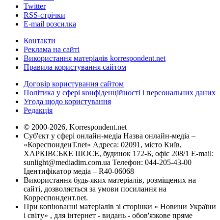
Twitter
RSS-стрічки
E-mail розсилка
Контакти
Реклама на сайті
Використання матеріалів korrespondent.net
Правила користування сайтом
Договір користування сайтом
Політика у сфері конфіденційності і персональних даних
Угода щодо користування
Редакція
© 2000-2026, Korrespondent.net
Суб'єкт у сфері онлайн-медіа Назва онлайн-медіа –
«КореспонденТ.net» Адреса: 02091, місто Київ,
ХАРКІВСЬКЕ ШОСЕ, будинок 172-Б, офіс 208/1 E-mail:
sunlight@mediadim.com.ua
Телефон: 044-205-43-00
Ідентифікатор медіа – R40-06068
Використання будь-яких матеріалів, розміщених на
сайті, дозволяється за умови посилання на
Корреспондент.net.
При копіюванні матеріалів зі сторінки « Новини України
і світу» , для інтернет - видань - обов'язкове пряме