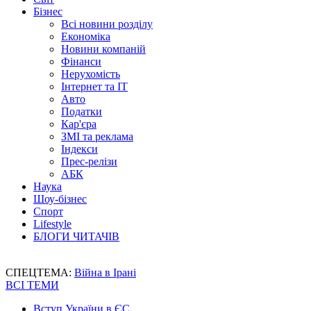
Бізнес
Всі новини розділу
Економіка
Новини компаній
Фінанси
Нерухомість
Інтернет та IT
Авто
Податки
Кар'єра
ЗМІ та реклама
Індекси
Прес-релізи
АБК
Наука
Шоу-бізнес
Спорт
Lifestyle
БЛОГИ ЧИТАЧІВ
СПЕЦТЕМА:
Війна в Ірані
ВСІ ТЕМИ
Вступ України в ЄС