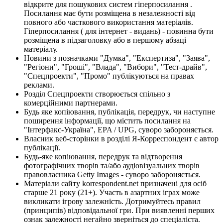
відкрите для пошукових систем гіперпосилання .
Посилання має бути розміщена в незалежності від
повного або часткового використання матеріалів.
Гіперпосилання ( для інтернет - видань) - повинна бути
розміщена в підзаголовку або в першому абзаці
матеріалу.
Новини з позначками "Думка", "Експертиза", "Заява",
"Регіони", "Гроші", "Влада", "Вибори", "Тест-драйв",
"Спецпроекти", "Промо" публікуються на правах
реклами.
Розділ Спецпроекти створюється спільно з
комерційними партнерами.
Будь яке копіювання, публікація, передрук, чи наступне
поширення інформації, що містить посилання на
"Інтерфакс-Україна", EPA / UPG, суворо забороняється.
Власник веб-сторінки в розділі Я-Корреспондент є автор
публікації.
Будь-яке копіювання, передрук та відтворення
фотографічних творів та/або аудіовізуальних творів
правовласника Getty Images - суворо забороняється.
Матеріали сайту korrespondent.net призначені для осіб
старше 21 року (21+). Участь в азартних іграх може
викликати ігрову залежність. Дотримуйтесь правил
(принципів) відповідальної гри. При виявленні перших
ознак залежності негайно зверніться до спеціаліста.