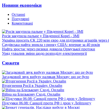
Новини економіки
Останні
Популярні
Коментовані
Росія закупила пальне у Південної Кореї - ЗМІ
Україна просить ЄК 220 млн євро для підтримки аграріїв через 
Саудівська нафта зникла з ринку США: вперше за 40 років
Нафта зростає через ризики довкола Ормузької протоки
Уряд ухвалив зміни щодо розподілу електроенергії
Сюжети
Загадковий звук вибуху налякав Москву: що це було
Вторгнення Росії в Україну. Онлайн
Війна на Близькому Сході. Онлайн
Підсумки 06.08: Санкції проти РФ і дрон у Лейпцигу