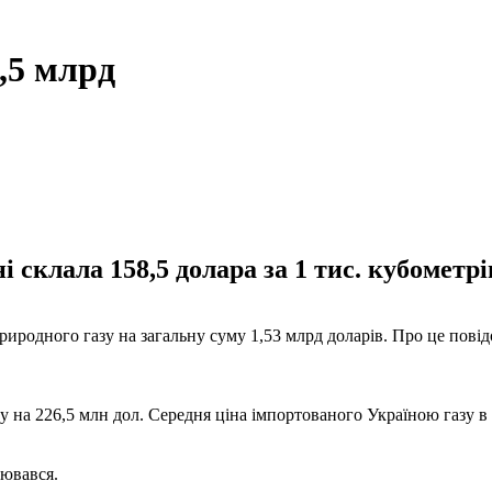
,5 млрд
і склала 158,5 долара за 1 тис. кубометрі
 природного газу на загальну суму 1,53 млрд доларів. Про це пові
зу на 226,5 млн дол. Середня ціна імпортованого Україною газу в с
нювався.