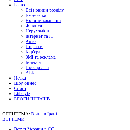
Бізнес
Всі новини розділу
Економіка
Новини компаній
Фінанси
Нерухомість
Інтернет та IT
Авто
Податки
Кар'єра
ЗМІ та реклама
Індекси
Прес-релізи
АБК
Наука
Шоу-бізнес
Спорт
Lifestyle
БЛОГИ ЧИТАЧІВ
СПЕЦТЕМА:
Війна в Ірані
ВСІ ТЕМИ
Вступ України в ЄС