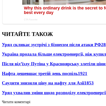
ЧИТАЙТЕ ТАКОЖ
Уряд скликає зустрічі з бізнесом після атаки РФ
28
Україна продала більше електроенергії, ніж купи
Після від’їзду Путіна у Красноярську злетіли цін
Нафта дешевшає третій день поспіль
1921
Саудити знизили ціну на нафту для Азії
1853
Уряд ухвалив зміни щодо розподілу електроенергі
Читати коментарі