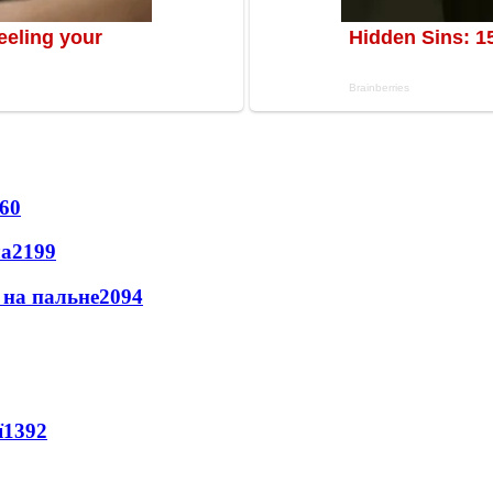
60
ла
2199
и на пальне
2094
ї
1392