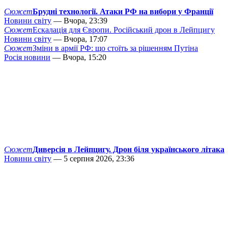
Сюжет
Брудні технології. Атаки РФ на вибори у Франції
Новини світу
— Вчора, 23:39
Сюжет
Ескалація для Європи. Російський дрон в Лейпцигу
Новини світу
— Вчора, 17:07
Сюжет
Зміни в армії РФ: що стоїть за рішенням Путіна
Росія новини
— Вчора, 15:20
Сюжет
Диверсія в Лейпцигу. Дрон біля українського літака
Новини світу
— 5 серпня 2026, 23:36