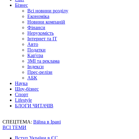
Бізнес
Всі новини розділу
Економіка
Новини компаній
Фінанси
Нерухомість
Інтернет та IT
Авто
Податки
Кар'єра
ЗМІ та реклама
Індекси
Прес-релізи
АБК
Наука
Шоу-бізнес
Спорт
Lifestyle
БЛОГИ ЧИТАЧІВ
СПЕЦТЕМА:
Війна в Ірані
ВСІ ТЕМИ
Вступ України в ЄС