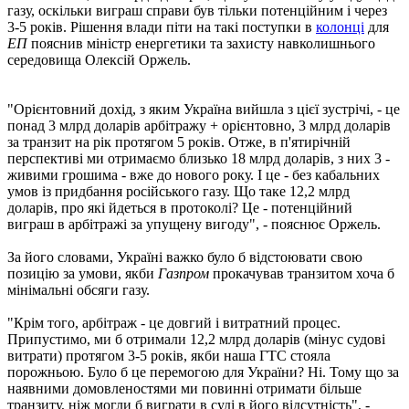
газу, оскільки виграш справи був тільки потенційним і через
3-5 років. Рішення влади піти на такі поступки в
колонці
для
ЕП
пояснив міністр енергетики та захисту навколишнього
середовища Олексій Оржель.
"Орієнтовний дохід, з яким Україна вийшла з цієї зустрічі, - це
понад 3 млрд доларів арбітражу + орієнтовно, 3 млрд доларів
за транзит на рік протягом 5 років. Отже, в п'ятирічній
перспективі ми отримаємо близько 18 млрд доларів, з них 3 -
живими грошима - вже до нового року. І це - без кабальних
умов із придбання російського газу. Що таке 12,2 млрд
доларів, про які йдеться в протоколі? Це - потенційний
виграш в арбітражі за упущену вигоду", - пояснює Оржель.
За його словами, Україні важко було б відстоювати свою
позицію за умови, якби
Газпром
прокачував транзитом хоча б
мінімальні обсяги газу.
"Крім того, арбітраж - це довгий і витратний процес.
Припустимо, ми б отримали 12,2 млрд доларів (мінус судові
витрати) протягом 3-5 років, якби наша ГТС стояла
порожньою. Було б це перемогою для України? Ні. Тому що за
наявними домовленостями ми повинні отримати більше
транзиту, ніж могли б виграти в суді в його відсутність", -