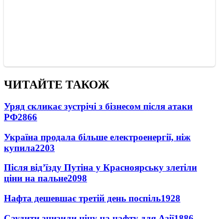
ЧИТАЙТЕ ТАКОЖ
Уряд скликає зустрічі з бізнесом після атаки
РФ
2866
Україна продала більше електроенергії, ніж
купила
2203
Після від’їзду Путіна у Красноярську злетіли
ціни на пальне
2098
Нафта дешевшає третій день поспіль
1928
Саудити знизили ціну на нафту для Азії
1886