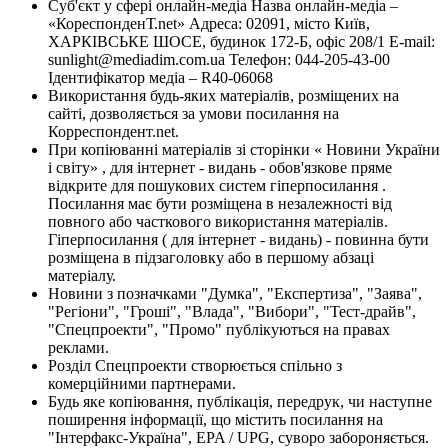
Суб'єкт у сфері онлайн-медіа Назва онлайн-медіа –
«КореспонденТ.net» Адреса: 02091, місто Київ,
ХАРКІВСЬКЕ ШОСЕ, будинок 172-Б, офіс 208/1 E-mail:
sunlight@mediadim.com.ua
Телефон: 044-205-43-00
Ідентифікатор медіа – R40-06068
Використання будь-яких матеріалів, розміщених на
сайті, дозволяється за умови посилання на
Корреспондент.net.
При копіюванні матеріалів зі сторінки « Новини України
і світу» , для інтернет - видань - обов'язкове пряме
відкрите для пошукових систем гіперпосилання .
Посилання має бути розміщена в незалежності від
повного або часткового використання матеріалів.
Гіперпосилання ( для інтернет - видань) - повинна бути
розміщена в підзаголовку або в першому абзаці
матеріалу.
Новини з позначками "Думка", "Експертиза", "Заява",
"Регіони", "Гроші", "Влада", "Вибори", "Тест-драйв",
"Спецпроекти", "Промо" публікуються на правах
реклами.
Розділ Спецпроекти створюється спільно з
комерційними партнерами.
Будь яке копіювання, публікація, передрук, чи наступне
поширення інформації, що містить посилання на
"Інтерфакс-Україна", EPA / UPG, суворо забороняється.