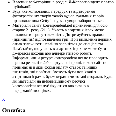
Власник веб-сторінки в розділі Я-Корреспондент є автор
публікації.
Будь-яке копіювання, передрук та відтворення
фотографічних творів та/або аудіовізуальних творів
правовласника Getty Images - суворо забороняється.
Матеріали сайту korrespondent.net призначені для осіб
старше 21 року (21+). Участь в азартних іграх може
викликати ігрову залежність. Дотримуйтесь правил
(принципів) відповідальної гри. При виявленні перших
ознак залежності негайно зверніться до спеціаліста.
Пам'ятайте, що участь в азартних іграх не може бути
джерелом доходів або альтернативою роботі.
Інформаційний ресурс korrespondent.net не проводить
ігри на реальні та/або віртуальні гроші, також сайт не
приймає ні в якій формі оплату ставок та інших
платежів, які пов’язані/можуть бути пов’язані з
азартними іграми, букмекерами чи тоталізаторами. Будь-
які матеріали на інформаційному ресурсі
korrespondent.net публікуються виключно в
інформаційних цілях.
X
Ошибка