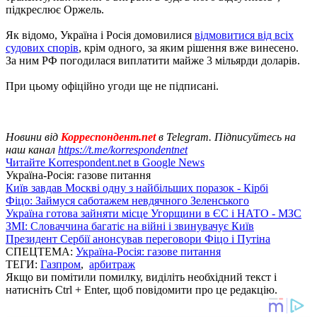
підкреслює Оржель.
Як відомо, Україна і Росія домовилися
відмовитися від всіх
судових спорів
, крім одного, за яким рішення вже винесено.
За ним РФ погодилася виплатити майже 3 мільярди доларів.
При цьому офіційно угоди ще не підписані.
Новини від
Корреспондент.net
в Telegram. Підписуйтесь на
наш канал
https://t.me/korrespondentnet
Читайте Korrespondent.net в Google News
Україна-Росія: газове питання
Київ завдав Москві одну з найбільших поразок - Кірбі
Фіцо: Займуся саботажем невдячного Зеленського
Україна готова зайняти місце Угорщини в ЄС і НАТО - МЗС
ЗМІ: Словаччина багатіє на війні і звинувачує Київ
Президент Сербії анонсував переговори Фіцо і Путіна
СПЕЦТЕМА:
Україна-Росія: газове питання
ТЕГИ:
Газпром
,
арбитраж
Якщо ви помітили помилку, виділіть необхідний текст і
натисніть Ctrl + Enter, щоб повідомити про це редакцію.