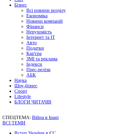
Бізнес
Всі новини розділу
Економіка
Новини компаній
Фінанси
Нерухомість
Інтернет та IT
Авто
Податки
Кар'єра
ЗМІ та реклама
Індекси
Прес-релізи
АБК
Наука
Шоу-бізнес
Спорт
Lifestyle
БЛОГИ ЧИТАЧІВ
СПЕЦТЕМА:
Війна в Ірані
ВСІ ТЕМИ
Вступ України в ЄС