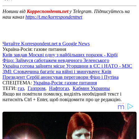
Новини від
Корреспондент.net
у Telegram. Підписуйтесь на
наш канал
https://t.me/korrespondentnet
Читайте Korrespondent.net в Google News
Україна-Росія: газове питання
Київ завдав Москві одну з найбільших поразок - Кірбі
Фіцо: Займуся саботажем невдячного Зеленського
Україна готова зайняти місце Угорщини в ЄС і НАТО - МЗС
ЗМІ: Словаччина багатіє на війні і звинувачує Київ
Президент Сербії анонсував переговори Фіцо і Путіна
СПЕЦТЕМА:
Україна-Росія: газове питання
ТЕГИ:
газ
,
Газпром
,
Нафтогаз
,
Кабмин Украины
Якщо ви помітили помилку, виділіть необхідний текст і
натисніть Ctrl + Enter, щоб повідомити про це редакцію.