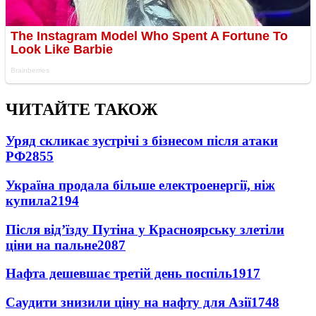
ЧИТАЙТЕ ТАКОЖ
Уряд скликає зустрічі з бізнесом після атаки
РФ
2855
Україна продала більше електроенергії, ніж
купила
2194
Після від’їзду Путіна у Красноярську злетіли
ціни на пальне
2087
Нафта дешевшає третій день поспіль
1917
Саудити знизили ціну на нафту для Азії
1748