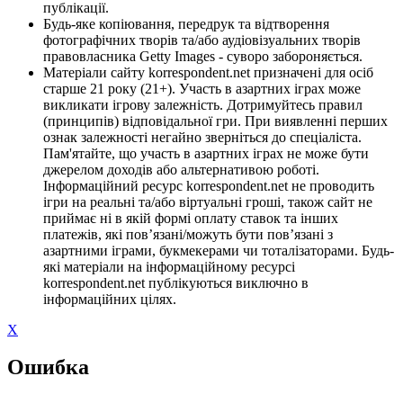
публікації.
Будь-яке копіювання, передрук та відтворення
фотографічних творів та/або аудіовізуальних творів
правовласника Getty Images - суворо забороняється.
Матеріали сайту korrespondent.net призначені для осіб
старше 21 року (21+). Участь в азартних іграх може
викликати ігрову залежність. Дотримуйтесь правил
(принципів) відповідальної гри. При виявленні перших
ознак залежності негайно зверніться до спеціаліста.
Пам'ятайте, що участь в азартних іграх не може бути
джерелом доходів або альтернативою роботі.
Інформаційний ресурс korrespondent.net не проводить
ігри на реальні та/або віртуальні гроші, також сайт не
приймає ні в якій формі оплату ставок та інших
платежів, які пов’язані/можуть бути пов’язані з
азартними іграми, букмекерами чи тоталізаторами. Будь-
які матеріали на інформаційному ресурсі
korrespondent.net публікуються виключно в
інформаційних цілях.
X
Ошибка