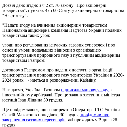
Дозвіл дано згідно з ч.2 ст. 70 закону "Про акціонерні
товариства", пунктах 47 і 60 Статуту акціонерного товариства
"Нафтогазу".
"Надати згоду на вчинення акціонерним товариством
Національна акціонерна компанія Нафтогаз України поданих
товариством таких угод:
угоди про регулювання існуючих газових суперечок і про
основні умови подальших відносин з організацією
транспортування природного газу з публічним акціонерним
товариством Газпром;
договору з Газпромом про надання послуги з організації
транспортування природного газу територією України в 2020-
2024 роках", - йдеться в розпорядженні Кабміну.
Нагадаємо, Україна і Газпром
підписали мирову угоду
в
інвестиційному арбітражі. Про це заявив заступник міністра
юстиції Іван Ліщина 30 грудня.
Ще повідомлялося, що гендиректор Оператора ГТС України
Сергій Макогон в понеділок, 30 грудня,
повідомив про
завершення газових переговорів
, які проходять у Відні з 26
грудня.