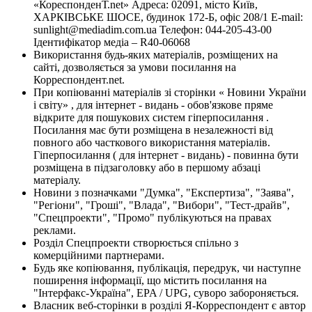
«КореспонденТ.net» Адреса: 02091, місто Київ,
ХАРКІВСЬКЕ ШОСЕ, будинок 172-Б, офіс 208/1 E-mail:
sunlight@mediadim.com.ua
Телефон: 044-205-43-00
Ідентифікатор медіа – R40-06068
Використання будь-яких матеріалів, розміщених на
сайті, дозволяється за умови посилання на
Корреспондент.net.
При копіюванні матеріалів зі сторінки « Новини України
і світу» , для інтернет - видань - обов'язкове пряме
відкрите для пошукових систем гіперпосилання .
Посилання має бути розміщена в незалежності від
повного або часткового використання матеріалів.
Гіперпосилання ( для інтернет - видань) - повинна бути
розміщена в підзаголовку або в першому абзаці
матеріалу.
Новини з позначками "Думка", "Експертиза", "Заява",
"Регіони", "Гроші", "Влада", "Вибори", "Тест-драйв",
"Спецпроекти", "Промо" публікуються на правах
реклами.
Розділ Спецпроекти створюється спільно з
комерційними партнерами.
Будь яке копіювання, публікація, передрук, чи наступне
поширення інформації, що містить посилання на
"Інтерфакс-Україна", EPA / UPG, суворо забороняється.
Власник веб-сторінки в розділі Я-Корреспондент є автор