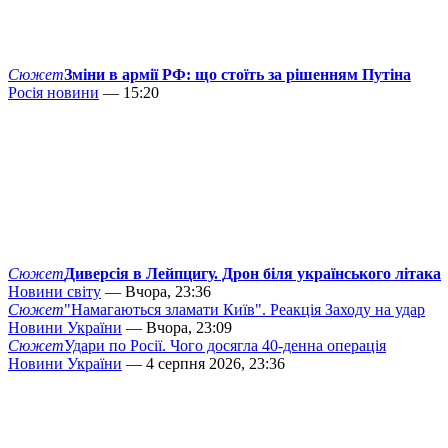
Сюжет
Зміни в армії РФ: що стоїть за рішенням Путіна
Росія новини
— 15:20
Сюжет
Диверсія в Лейпцигу. Дрон біля українського літака
Новини світу
— Вчора, 23:36
Сюжет
"Намагаються зламати Київ". Реакція Заходу на удар
Новини України
— Вчора, 23:09
Сюжет
Удари по Росії. Чого досягла 40-денна операція
Новини України
— 4 серпня 2026, 23:36