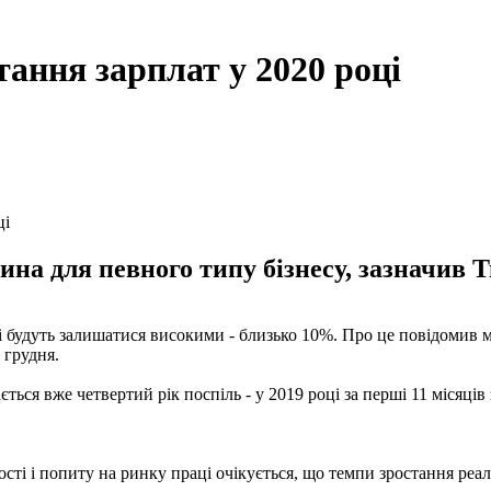
ання зарплат у 2020 році
ці
вина для певного типу бізнесу, зазначив
і будуть залишатися високими - близько 10%. Про це повідомив мін
 грудня.
ься вже четвертий рік поспіль - у 2019 році за перші 11 місяців
сті і попиту на ринку праці очікується, що темпи зростання реал