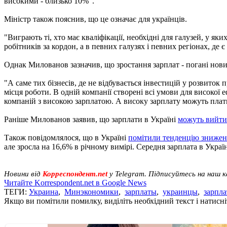
високими - близько 10%".
Міністр також пояснив, що це означає для українців.
"Виграють ті, хто має кваліфікації, необхідні для галузей, у як
робітників за кордон, а в певних галузях і певних регіонах, де 
Однак Милованов зазначив, що зростання зарплат - погані нови
"А саме тих бізнесів, де не відбувається інвестицій у розвиток
місця роботи. В одній компанії створені всі умови для високої 
компаній з високою зарплатою. А високу зарплату можуть плати
Раніше Милованов заявив, що зарплати в Україні
можуть вийти 
Також повідомлялося, що в Україні
помітили тенденцію знижен
але зросла на 16,6% в річному вимірі. Середня зарплата в Україн
Новини від
Корреспондент.net
у Telegram. Підписуйтесь на наш 
Читайте Korrespondent.net в Google News
ТЕГИ:
Украина
,
Минэкономики
,
зарплаты
,
украинцы
,
зарпла
Якщо ви помітили помилку, виділіть необхідний текст і натисніт