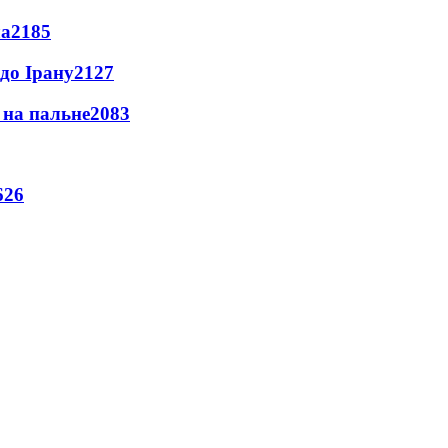
ла
2185
до Ірану
2127
и на пальне
2083
626