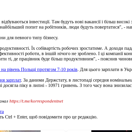
их відбуваються інвестиції. Там будуть нові вакансії і більш висо
є найбільший попит на робітників, люди будуть повертатися", - на
ни для певного типу бізнесу.
 продуктивності. Їх собівартість робочих зростатиме. А доходи п
ефективності роботи, в іншій нічого не зроблено. І ці компанії к
ти ті, де працівник буде більш продуктивним", - пояснив чинов
на рівень Польщі протягом 7-10 років
. Для цього зарплати в Ук
ня зарплат
. За даними Держстату, в листопаді середня номінальна
і досягла піку в липні - 10971 гривень. З того часу вона знизилас
канал
https://t.me/korrespondentnet
та
ь Ctrl + Enter, щоб повідомити про це редакцію.