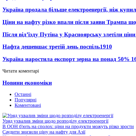
Україна продала більше електроенергії, ніж купи
Ціни на нафту різко впали після заяви Трампа що
Після від’їзду Путіна у Красноярську злетіли цін
Нафта дешевшає третій день поспіль
1910
Україна наростила експорт зерна на понад 50%
1
Читати коментарі
Новини економіки
Останні
Популярні
Коментовані
Уряд ухвалив зміни щодо розподілу електроенергії
В ООН б'ють на сполох: ціни на продукти можуть різко зрости
Саудити знизили ціну на нафту для Азії