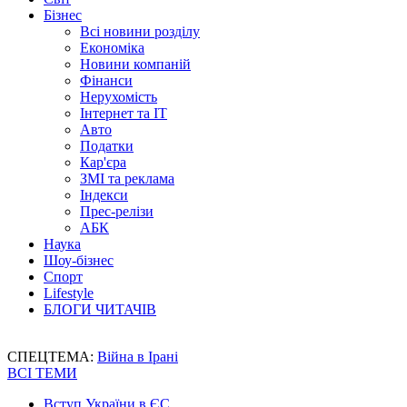
Бізнес
Всі новини розділу
Економіка
Новини компаній
Фінанси
Нерухомість
Інтернет та IT
Авто
Податки
Кар'єра
ЗМІ та реклама
Індекси
Прес-релізи
АБК
Наука
Шоу-бізнес
Спорт
Lifestyle
БЛОГИ ЧИТАЧІВ
СПЕЦТЕМА:
Війна в Ірані
ВСІ ТЕМИ
Вступ України в ЄС