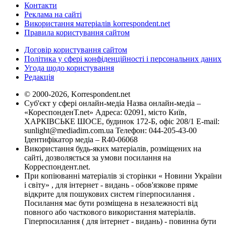
Контакти
Реклама на сайті
Використання матеріалів korrespondent.net
Правила користування сайтом
Договір користування сайтом
Політика у сфері конфіденційності і персональних даних
Угода щодо користування
Редакція
© 2000-2026, Korrespondent.net
Суб'єкт у сфері онлайн-медіа Назва онлайн-медіа –
«КореспонденТ.net» Адреса: 02091, місто Київ,
ХАРКІВСЬКЕ ШОСЕ, будинок 172-Б, офіс 208/1 E-mail:
sunlight@mediadim.com.ua
Телефон: 044-205-43-00
Ідентифікатор медіа – R40-06068
Використання будь-яких матеріалів, розміщених на
сайті, дозволяється за умови посилання на
Корреспондент.net.
При копіюванні матеріалів зі сторінки « Новини України
і світу» , для інтернет - видань - обов'язкове пряме
відкрите для пошукових систем гіперпосилання .
Посилання має бути розміщена в незалежності від
повного або часткового використання матеріалів.
Гіперпосилання ( для інтернет - видань) - повинна бути