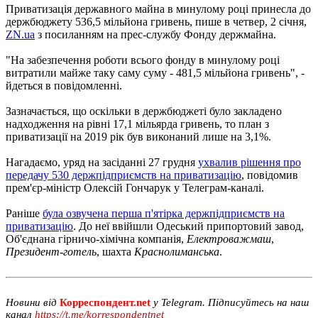
Приватизація державного майна в минулому році принесла до
держбюджету 536,5 мільйона гривень, пише в четвер, 2 січня,
ZN.ua
з посиланням на прес-службу Фонду держмайна.
"На забезпечення роботи всього фонду в минулому році
витратили майже таку саму суму - 481,5 мільйона гривень", -
йдеться в повідомленні.
Зазначається, що оскільки в держбюджеті було закладено
надходження на рівні 17,1 мільярда гривень, то план з
приватизації на 2019 рік був виконаний лише на 3,1%.
Нагадаємо, уряд на засіданні 27 грудня
ухвалив рішення про
передачу 530 держпідприємств на приватизацію
, повідомив
прем'єр-міністр Олексій Гончарук у Телеграм-каналі.
Раніше
була озвучена перша п'ятірка держпідприємств на
приватизацію
. До неї ввійшли Одеський припортовий завод,
Об'єднана гірничо-хімічна компанія,
Електроважмаш
,
Президент-готель
, шахта
Краснолиманська
.
Новини від
Корреспондент.net
у Telegram. Підписуйтесь на наш
канал
https://t.me/korrespondentnet