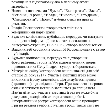
розміщена в підзаголовку або в першому абзаці
матеріалу.
Новини з позначками "Думка", "Експертиза", "Заява",
"Регіони", "Гроші", "Влада", "Вибори", "Тест-драйв",
"Спецпроекти", "Промо" публікуються на правах
реклами.
Розділ Спецпроекти створюється спільно з
комерційними партнерами.
Будь яке копіювання, публікація, передрук, чи наступне
поширення інформації, що містить посилання на
"Інтерфакс-Україна", EPA / UPG, суворо забороняється.
Власник веб-сторінки в розділі Я-Корреспондент є автор
публікації.
Будь-яке копіювання, передрук та відтворення
фотографічних творів та/або аудіовізуальних творів
правовласника Getty Images - суворо забороняється.
Матеріали сайту korrespondent.net призначені для осіб
старше 21 року (21+). Участь в азартних іграх може
викликати ігрову залежність. Дотримуйтесь правил
(принципів) відповідальної гри. При виявленні перших
ознак залежності негайно зверніться до спеціаліста.
Пам'ятайте, що участь в азартних іграх не може бути
джерелом доходів або альтернативою роботі.
Інформаційний ресурс korrespondent.net не проводить
ігри на реальні та/або віртуальні гроші, також сайт не