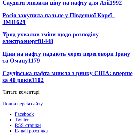
Саудити знизили ціну на нафту для Азії
1992
Росія закупила пальне у Південної Кореї -
ЗМІ
1629
Уряд ухвалив зміни щодо розподілу
електроенергії
1448
Ціни на нафту падають через переговори Ірану
та Оману
1179
Саудівська нафта зникла з ринку США: вперше
за 40 років
1102
Читати коментарі
Повна версія сайту
Facebook
Twitter
RSS-стрічки
E-mail розсилка