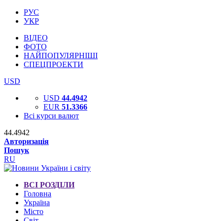
РУС
УКР
ВІДЕО
ФОТО
НАЙПОПУЛЯРНІШІ
СПЕЦПРОЕКТИ
USD
USD
44.4942
EUR
51.3366
Всі курси валют
44.4942
Авторизація
Пошук
RU
ВСІ РОЗДІЛИ
Головна
Україна
Місто
Світ