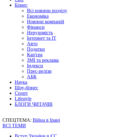
Бізнес
Всі новини розділу
Економіка
Новини компаній
Фінанси
Нерухомість
Інтернет та IT
Авто
Податки
Кар'єра
ЗМІ та реклама
Індекси
Прес-релізи
АБК
Наука
Шоу-бізнес
Спорт
Lifestyle
БЛОГИ ЧИТАЧІВ
СПЕЦТЕМА:
Війна в Ірані
ВСІ ТЕМИ
Вступ України в ЄС