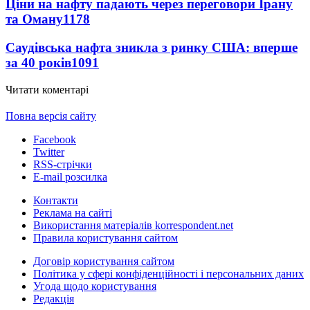
Ціни на нафту падають через переговори Ірану
та Оману
1178
Саудівська нафта зникла з ринку США: вперше
за 40 років
1091
Читати коментарі
Повна версія сайту
Facebook
Twitter
RSS-стрічки
E-mail розсилка
Контакти
Реклама на сайті
Використання матеріалів korrespondent.net
Правила користування сайтом
Договір користування сайтом
Політика у сфері конфіденційності і персональних даних
Угода щодо користування
Редакція