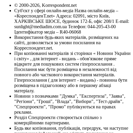
© 2000-2026, Korrespondent.net
Суб'єкт у сфері онлайн-медіа Назва онлайн-медіа –
«КореспонденТ.net» Адреса: 02091, місто Київ,
ХАРКІВСЬКЕ ШОСЕ, будинок 172-Б, офіс 208/1 E-mail:
sunlight@mediadim.com.ua
Телефон: 044-205-43-00
Ідентифікатор медіа – R40-06068
Використання будь-яких матеріалів, розміщених на
сайті, дозволяється за умови посилання на
Корреспондент.net.
При копіюванні матеріалів зі сторінки « Новини України
і світу» , для інтернет - видань - обов'язкове пряме
відкрите для пошукових систем гіперпосилання .
Посилання має бути розміщена в незалежності від
повного або часткового використання матеріалів.
Гіперпосилання ( для інтернет - видань) - повинна бути
розміщена в підзаголовку або в першому абзаці
матеріалу.
Новини з позначками "Думка", "Експертиза", "Заява",
"Регіони", "Гроші", "Влада", "Вибори", "Тест-драйв",
"Спецпроекти", "Промо" публікуються на правах
реклами.
Розділ Спецпроекти створюється спільно з
комерційними партнерами.
Будь яке копіювання, публікація, передрук, чи наступне