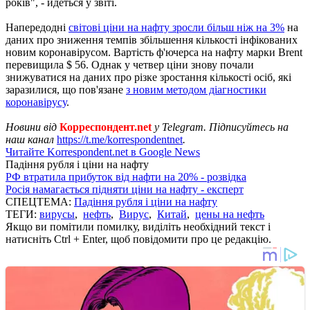
років", - йдеться у звіті.
Напередодні
світові ціни на нафту зросли більш ніж на 3%
на
даних про зниження темпів збільшення кількості інфікованих
новим коронавірусом. Вартість ф'ючерса на нафту марки Brent
перевищила $ 56. Однак у четвер ціни знову почали
знижуватися на даних про різке зростання кількості осіб, які
заразилися, що пов'язане
з новим методом діагностики
коронавірусу
.
Новини від
Корреспондент.net
у Telegram. Підписуйтесь на
наш канал
https://t.me/korrespondentnet
.
Читайте Korrespondent.net в Google News
Падіння рубля і ціни на нафту
РФ втратила прибуток від нафти на 20% - розвідка
Росія намагається підняти ціни на нафту - експерт
СПЕЦТЕМА:
Падіння рубля і ціни на нафту
ТЕГИ:
вирусы
,
нефть
,
Вирус
,
Китай
,
цены на нефть
Якщо ви помітили помилку, виділіть необхідний текст і
натисніть Ctrl + Enter, щоб повідомити про це редакцію.