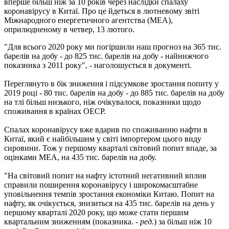
вперше більш ніж за 10 років через наслідки спалаху
коронавірусу в Китаї. Про це йдеться в лютневому звіті
Міжнародного енергетичного агентства (МЕА),
оприлюдненому в четвер, 13 лютого.
"Для всього 2020 року ми погіршили наш прогноз на 365 тис.
барелів на добу - до 825 тис. барелів на добу - найнижчого
показника з 2011 року", - наголошується в документі.
Переглянуто в бік зниження і підсумкове зростання попиту у
2019 році - 80 тис. барелів на добу - до 885 тис. барелів на добу
на тлі більш низького, ніж очікувалося, показники щодо
споживання в країнах ОЕСР.
Спалах коронавірусу вже вдарив по споживанню нафти в
Китаї, який є найбільшим у світі імпортером цього виду
сировини. Тож у першому кварталі світовий попит впаде, за
оцінками МЕА, на 435 тис. барелів на добу.
"На світовий попит на нафту істотний негативний вплив
справили поширення коронавірусу і широкомасштабне
уповільнення темпів зростання економіки Китаю. Попит на
нафту, як очікується, знизиться на 435 тис. барелів на день у
першому кварталі 2020 року, що може стати першим
квартальним зниженням (показника. -
ред.
) за більш ніж 10