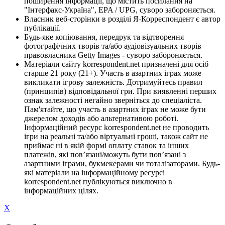
поширення інформації, що містить посилання на
"Інтерфакс-Україна", EPA / UPG, суворо забороняється.
Власник веб-сторінки в розділі Я-Корреспондент є автор
публікації.
Будь-яке копіювання, передрук та відтворення
фотографічних творів та/або аудіовізуальних творів
правовласника Getty Images - суворо забороняється.
Матеріали сайту korrespondent.net призначені для осіб
старше 21 року (21+). Участь в азартних іграх може
викликати ігрову залежність. Дотримуйтесь правил
(принципів) відповідальної гри. При виявленні перших
ознак залежності негайно зверніться до спеціаліста.
Пам'ятайте, що участь в азартних іграх не може бути
джерелом доходів або альтернативою роботі.
Інформаційний ресурс korrespondent.net не проводить
ігри на реальні та/або віртуальні гроші, також сайт не
приймає ні в якій формі оплату ставок та інших
платежів, які пов’язані/можуть бути пов’язані з
азартними іграми, букмекерами чи тоталізаторами. Будь-
які матеріали на інформаційному ресурсі
korrespondent.net публікуються виключно в
інформаційних цілях.
X