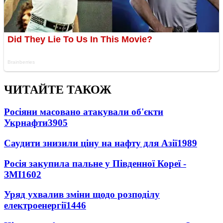
ЧИТАЙТЕ ТАКОЖ
Росіяни масовано атакували об'єкти
Укрнафти
3905
Саудити знизили ціну на нафту для Азії
1989
Росія закупила пальне у Південної Кореї -
ЗМІ
1602
Уряд ухвалив зміни щодо розподілу
електроенергії
1446