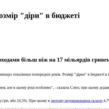
озмір "діри" в бюджеті
ходами більш ніж на 17 мільярдів гривен
вищує показники попередніх років. Розмір "дірки" в бюджеті в 
ння, але в цьому році особливо", - сказала Слюз, при цьому дод
д
грн, або 24,5%. При цьому в
лютому недовиконання склало
4,7