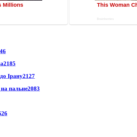
46
ла
2185
до Ірану
2127
и на пальне
2083
626