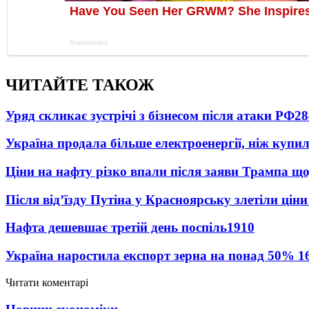
ЧИТАЙТЕ ТАКОЖ
Уряд скликає зустрічі з бізнесом після атаки РФ
28
Україна продала більше електроенергії, ніж купи
Ціни на нафту різко впали після заяви Трампа що
Після від’їзду Путіна у Красноярську злетіли цін
Нафта дешевшає третій день поспіль
1910
Україна наростила експорт зерна на понад 50%
1
Читати коментарі