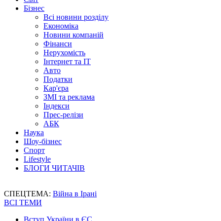
Бізнес
Всі новини розділу
Економіка
Новини компаній
Фінанси
Нерухомість
Інтернет та IT
Авто
Податки
Кар'єра
ЗМІ та реклама
Індекси
Прес-релізи
АБК
Наука
Шоу-бізнес
Спорт
Lifestyle
БЛОГИ ЧИТАЧІВ
СПЕЦТЕМА:
Війна в Ірані
ВСІ ТЕМИ
Вступ України в ЄС