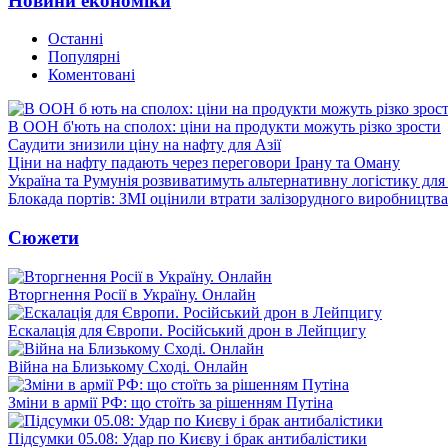
Новини економіки
Останні
Популярні
Коментовані
В ООН б'ють на сполох: ціни на продукти можуть різко зрости
Саудити знизили ціну на нафту для Азії
Ціни на нафту падають через переговори Ірану та Оману
Україна та Румунія розвиватимуть альтернативну логістику для
Блокада портів: ЗМІ оцінили втрати залізорудного виробництва
Сюжети
Вторгнення Росії в Україну. Онлайн
Ескалація для Європи. Російський дрон в Лейпцигу
Війна на Близькому Сході. Онлайн
Зміни в армії РФ: що стоїть за рішенням Путіна
Підсумки 05.08: Удар по Києву і брак антибалістики