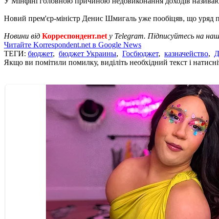
У Мінфіні головною причиною недовиконання доходів називають
Новий прем'єр-міністр Денис Шмигаль уже пообіцяв, що уряд п
Новини від
Корреспондент.net
у Telegram. Підписуйтесь на на
Читайте Korrespondent.net в Google News
ТЕГИ:
бюджет
,
бюджет Украины
,
Госбюджет
,
казначейство
,
Д
Якщо ви помітили помилку, виділіть необхідний текст і натисніт