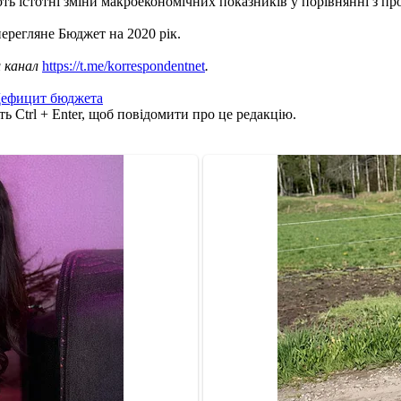
 істотні зміни макроекономічних показників у порівнянні з про
ерегляне Бюджет на 2020 рік.
ш канал
https://t.me/korrespondentnet
.
ефицит бюджета
ь Ctrl + Enter, щоб повідомити про це редакцію.