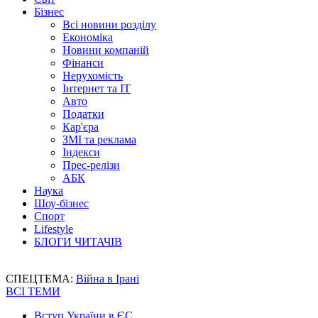
Бізнес
Всі новини розділу
Економіка
Новини компаній
Фінанси
Нерухомість
Інтернет та IT
Авто
Податки
Кар'єра
ЗМІ та реклама
Індекси
Прес-релізи
АБК
Наука
Шоу-бізнес
Спорт
Lifestyle
БЛОГИ ЧИТАЧІВ
СПЕЦТЕМА:
Війна в Ірані
ВСІ ТЕМИ
Вступ України в ЄС