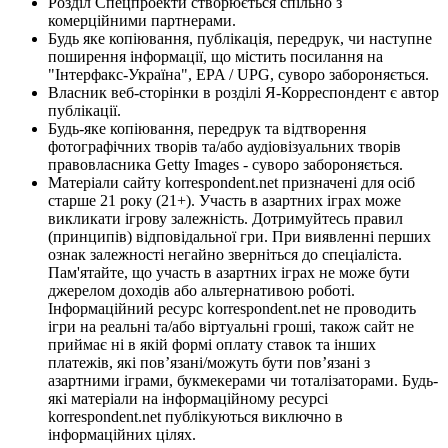
Розділ Спецпроекти створюється спільно з
комерційними партнерами.
Будь яке копіювання, публікація, передрук, чи наступне
поширення інформації, що містить посилання на
"Інтерфакс-Україна", EPA / UPG, суворо забороняється.
Власник веб-сторінки в розділі Я-Корреспондент є автор
публікації.
Будь-яке копіювання, передрук та відтворення
фотографічних творів та/або аудіовізуальних творів
правовласника Getty Images - суворо забороняється.
Матеріали сайту korrespondent.net призначені для осіб
старше 21 року (21+). Участь в азартних іграх може
викликати ігрову залежність. Дотримуйтесь правил
(принципів) відповідальної гри. При виявленні перших
ознак залежності негайно зверніться до спеціаліста.
Пам'ятайте, що участь в азартних іграх не може бути
джерелом доходів або альтернативою роботі.
Інформаційний ресурс korrespondent.net не проводить
ігри на реальні та/або віртуальні гроші, також сайт не
приймає ні в якій формі оплату ставок та інших
платежів, які пов’язані/можуть бути пов’язані з
азартними іграми, букмекерами чи тоталізаторами. Будь-
які матеріали на інформаційному ресурсі
korrespondent.net публікуються виключно в
інформаційних цілях.