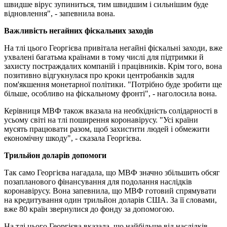
швидше вірус зупиниться, тим швидшим і сильнішим буде
відновлення", - запевнила вона.
Важливість негайних фіскальних заходів
На тлі цього Георгієва привітала негайні фіскальні заходи, вже
ухвалені багатьма країнами в тому числі для підтримки й
захисту постраждалих компаній і працівників. Крім того, вона
позитивно відгукнулася про кроки центробанків задля
пом'якшення монетарної політики. "Потрібно буде зробити ще
більше, особливо на фіскальному фронті", - наголосила вона.
Керівниця МВФ також вказала на необхідність солідарності в
усьому світі на тлі поширення коронавірусу. "Усі країни
мусять працювати разом, щоб захистити людей і обмежити
економічну шкоду", - сказала Георгієва.
Трильйон доларів допомоги
Так само Георгієва нагадала, що МВФ значно збільшить обсяг
позапланового фінансування для подолання наслідків
коронавірусу. Вона запевнила, що МВФ готовий спрямувати
на кредитування один трильйон доларів США. За її словами,
вже 80 країн звернулися до фонду за допомогою.
На тлі цього Георгієва вказала, що найбільше від наслідків