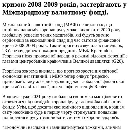
кризою 2008-2009 років, застерігають у
Міжнародному валютному фонді.
Міжнародний валютний фонд (МВФ) не виключає, що
нинішня пандемія коронавірусу може викликати 2020 року
глобальну рецесію таких масштабів, які будуть значно
серйозніші за економічний спад під час світової фінансової
кризи 2008-2009 років. Такий прогноз озвучила в понеділок,
23 березня, директорка-розпорядниця МВФ Крісталіна
Георгієва після проведеної наради в режимі відеоконференції з
главами центробанків країн-членів Великої двадцятки (G20).
Георгієва зокрема визнала, що прогноз зростання світової
економіки негативний, і МВФ тепер очікує "рецесію,
принаймні, таку ж серйозну, як під час глобальної фінансової
кризи або навіть гірше", цитує інформагенція Reuters.
Водночас уже 2021 року глобальна економіка має цілковито
оговтатися від наслідків коронавірусу, заспокоїла очільниця
фонду. Утім, щоб досягти економічного відновлення, країнам
світу необхідно буде в першу чергу стримувати подальше
поширення вірусу і зміцнювати системи охорони здоров'я.
"Економічні наслідки є і залишатимуться тяжкими, але чим