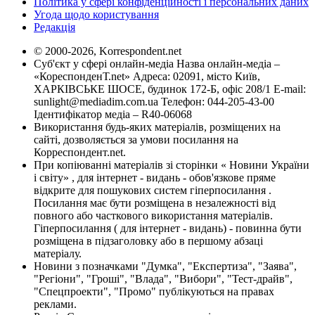
Політика у сфері конфіденційності і персональних даних
Угода щодо користування
Редакція
© 2000-2026, Korrespondent.net
Суб'єкт у сфері онлайн-медіа Назва онлайн-медіа –
«КореспонденТ.net» Адреса: 02091, місто Київ,
ХАРКІВСЬКЕ ШОСЕ, будинок 172-Б, офіс 208/1 E-mail:
sunlight@mediadim.com.ua
Телефон: 044-205-43-00
Ідентифікатор медіа – R40-06068
Використання будь-яких матеріалів, розміщених на
сайті, дозволяється за умови посилання на
Корреспондент.net.
При копіюванні матеріалів зі сторінки « Новини України
і світу» , для інтернет - видань - обов'язкове пряме
відкрите для пошукових систем гіперпосилання .
Посилання має бути розміщена в незалежності від
повного або часткового використання матеріалів.
Гіперпосилання ( для інтернет - видань) - повинна бути
розміщена в підзаголовку або в першому абзаці
матеріалу.
Новини з позначками "Думка", "Експертиза", "Заява",
"Регіони", "Гроші", "Влада", "Вибори", "Тест-драйв",
"Спецпроекти", "Промо" публікуються на правах
реклами.