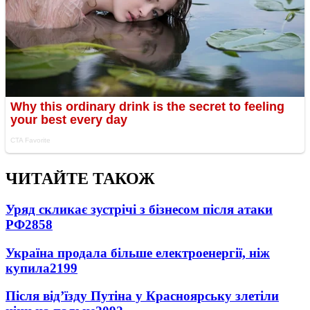
ЧИТАЙТЕ ТАКОЖ
Уряд скликає зустрічі з бізнесом після атаки
РФ
2858
Україна продала більше електроенергії, ніж
купила
2199
Після від’їзду Путіна у Красноярську злетіли