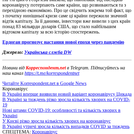
коронавірусу потерпають саме країни, що розвиваються та з
перехідною економікою. Про це свідчить зокрема той факт, що
з початку нинішньої кризи саме ці країни пережили значний
відтік капіталу. За її даними, інвестори вже вивели з цих країн
понад 83 мільярди доларів США, що стало найбільшим
відтоком капіталу за всю історію спостережень.
Ердоган прогнозує настання нової епохи через пандемію
Джерело:
Українська слжба DW
Новини від
Корреспондент.net
в Telegram. Підписуйтесь на
наш канал
https://t.me/korrespondentnet
Читайте Korrespondent.net в Google News
Коронавірус
В Україні вперше виявили новий варіант коронавірусу Цикада
В Україні за тиждень різко зросла кількість хворих на COVID-
19
Нові штами COVID-19: особливості та кількість хворих в
Україні
У Києві різко зросла кількість хворих на коронавірус
В Україні утричі зросла кількість випадків COVID за тиждень
СПЕЦТЕМА:
Коронавірус