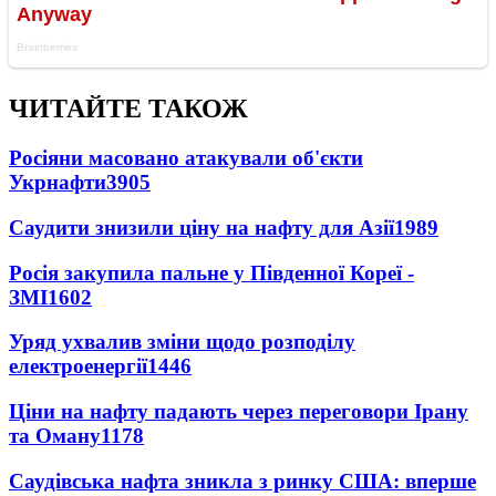
ЧИТАЙТЕ ТАКОЖ
Росіяни масовано атакували об'єкти
Укрнафти
3905
Саудити знизили ціну на нафту для Азії
1989
Росія закупила пальне у Південної Кореї -
ЗМІ
1602
Уряд ухвалив зміни щодо розподілу
електроенергії
1446
Ціни на нафту падають через переговори Ірану
та Оману
1178
Саудівська нафта зникла з ринку США: вперше