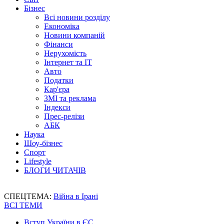
Бізнес
Всі новини розділу
Економіка
Новини компаній
Фінанси
Нерухомість
Інтернет та IT
Авто
Податки
Кар'єра
ЗМІ та реклама
Індекси
Прес-релізи
АБК
Наука
Шоу-бізнес
Спорт
Lifestyle
БЛОГИ ЧИТАЧІВ
СПЕЦТЕМА:
Війна в Ірані
ВСІ ТЕМИ
Вступ України в ЄС