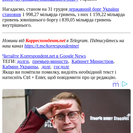
Нагадаємо, станом на 31 грудня
державний борг України
становив
1 998,27 мільярда гривень, з них 1 159,22 мільярда
гривень зовнішнього боргу і 839,05 мільярда гривень
внутрішнього.
Новини від
Корреспондент.net
в Telegram. Підписуйтесь на
наш канал
https://t.me/korrespondentnet
Читайте Korrespondent.net в Google News
ТЕГИ:
долги
,
премьер-министр
,
Кабинет Министров
,
Кабмин Украины
,
долг
,
госдолг
Якщо ви помітили помилку, виділіть необхідний текст і
натисніть Ctrl + Enter, щоб повідомити про це редакцію.