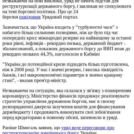
незважаючи на нові виклики, уряд не бачить підстав для
реструктуризації державного боргу, і закликав не спекулювати
на темі боргової політики. Про це 24
березня
повідомив
Урядовий портал.
Зазначається, що Україна входить у "турбулентні часи" з
набагато більш сильними позиціями, ніж це було під час
попередніх криз: міжнародні резерви на найвищому за останні
роки рівні, інфляція - рекордно низька, державний бюджет -
збалансований, а показник державного боргу до ВВП впав до
рекордно низьких 44,3%, наголосили в Кабміні
"Україна до потенційної кризи підходить більш підготовлена,
ніж в 2008 році. У нас і значні резерви, і висока ліквідність
банків, і всі макроекономічні параметри в значно кращому
стані", - вказав прем'єр-міністр.
Незважаючи на ситуацію, яка склалася у зв'язку з поширенням
коронавірусу, Міністерство фінансів продовжує реалізовувати
стратегію управління державним боргом, має в своєму
розпорядженні джерела залучення коштів для фінансування
держбюджету і продовжить виконувати свої зобов'язання
перед кредиторами в повному обсязі, запевнили в уряді.
Раніше Шмигаль заявив, що
уряд веде переговори про
реструктуризацію зовнішнього боргу
України.