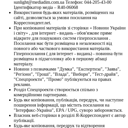
sunlight@mediadim.com.ua
Телефон: 044-205-43-00
Ідентифікатор медіа – R40-06068
Використання будь-яких матеріалів, розміщених на
сайті, дозволяється за умови посилання на
Корреспондент.net.
При копіюванні матеріалів зі сторінки « Новини України
і світу» , для інтернет - видань - обов'язкове пряме
відкрите для пошукових систем гіперпосилання .
Посилання має бути розміщена в незалежності від
повного або часткового використання матеріалів.
Гіперпосилання ( для інтернет - видань) - повинна бути
розміщена в підзаголовку або в першому абзаці
матеріалу.
Новини з позначками "Думка", "Експертиза", "Заява",
"Регіони", "Гроші", "Влада", "Вибори", "Тест-драйв",
"Спецпроекти", "Промо" публікуються на правах
реклами.
Розділ Спецпроекти створюється спільно з
комерційними партнерами.
Будь яке копіювання, публікація, передрук, чи наступне
поширення інформації, що містить посилання на
"Інтерфакс-Україна", EPA / UPG, суворо забороняється.
Власник веб-сторінки в розділі Я-Корреспондент є автор
публікації.
Будь-яке копіювання, передрук та відтворення