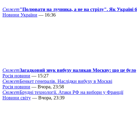
Сюжет
"Полювати на лучника, а не на стрілу". Як Україні 
Новини України
— 16:36
Сюжет
Загадковий звук вибуху налякав Москву: що це було
Росія новини
— 15:27
Сюжет
Бенкет генералів. Наслідки вибуху в Москві
Росія новини
— Вчора, 23:58
Сюжет
Брудні технології. Атаки РФ на вибори у Франції
Новини світу
— Вчора, 23:39