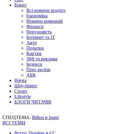
Бізнес
Всі новини розділу
Економіка
Новини компаній
Фінанси
Нерухомість
Інтернет та IT
Авто
Податки
Кар'єра
ЗМІ та реклама
Індекси
Прес-релізи
АБК
Наука
Шоу-бізнес
Спорт
Lifestyle
БЛОГИ ЧИТАЧІВ
СПЕЦТЕМА:
Війна в Ірані
ВСІ ТЕМИ
Вступ України в ЄС