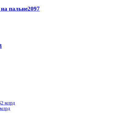
и на пальне
2097
3
 млрд