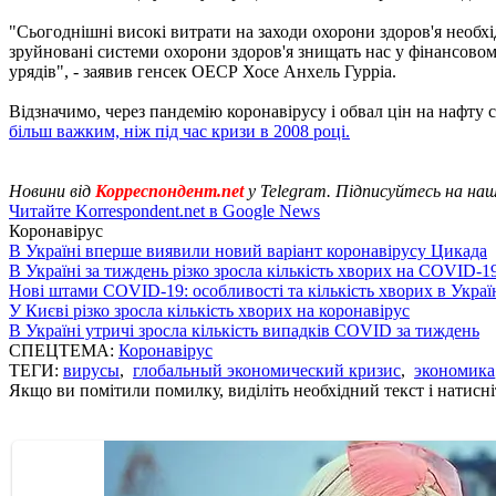
"Сьогоднішні високі витрати на заходи охорони здоров'я необхі
зруйновані системи охорони здоров'я знищать нас у фінансовому
урядів", - заявив генсек ОЕСР Хосе Анхель Гурріа.
Відзначимо, через пандемію коронавірусу і обвал цін на нафту 
більш важким, ніж під час кризи в 2008 році.
Новини від
Корреспондент.net
у Telegram. Підписуйтесь на на
Читайте Korrespondent.net в Google News
Коронавірус
В Україні вперше виявили новий варіант коронавірусу Цикада
В Україні за тиждень різко зросла кількість хворих на COVID-1
Нові штами COVID-19: особливості та кількість хворих в Украї
У Києві різко зросла кількість хворих на коронавірус
В Україні утричі зросла кількість випадків COVID за тиждень
СПЕЦТЕМА:
Коронавірус
ТЕГИ:
вирусы
,
глобальный экономический кризис
,
экономика
Якщо ви помітили помилку, виділіть необхідний текст і натисніт