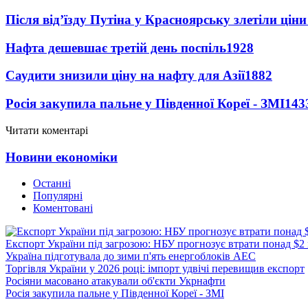
Після від’їзду Путіна у Красноярську злетіли цін
Нафта дешевшає третій день поспіль
1928
Саудити знизили ціну на нафту для Азії
1882
Росія закупила пальне у Південної Кореї - ЗМІ
143
Читати коментарі
Новини економіки
Останні
Популярні
Коментовані
Експорт України під загрозою: НБУ прогнозує втрати понад $2
Україна підготувала до зими п'ять енергоблоків АЕС
Торгівля України у 2026 році: імпорт удвічі перевищив експорт
Росіяни масовано атакували об'єкти Укрнафти
Росія закупила пальне у Південної Кореї - ЗМІ