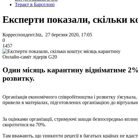
Теракт в Барселоні
Експерти показали, скільки 
Корреспондент.biz, 27 березня 2020, 17:05
0
1457
Онлайн-саміт лідерів G20
Один місяць карантину відніматиме 2% 
розвитку.
Організація економічного співробітництва і розвитку з'ясувал
привели в матеріалах, підготовлених організацією до віртуально
За оцінками організації, стримуючі заходи безпосередньо впли
скоротитися на 70%.
Там вважають, що уникнути рецесії в багатьох країнах не вдас