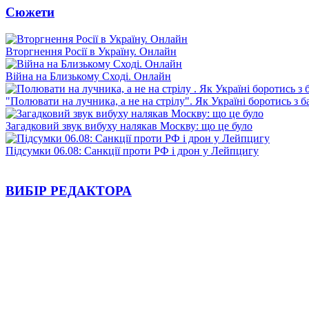
Сюжети
Вторгнення Росії в Україну. Онлайн
Війна на Близькому Сході. Онлайн
"Полювати на лучника, а не на стрілу". Як Україні боротись з 
Загадковий звук вибуху налякав Москву: що це було
Підсумки 06.08: Санкції проти РФ і дрон у Лейпцигу
ВИБІР РЕДАКТОРА