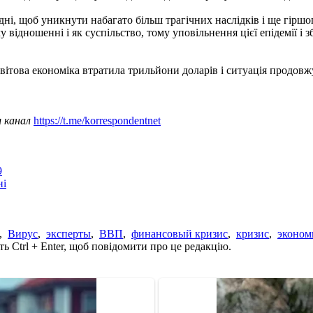
дні, щоб уникнути набагато більш трагічних наслідків і ще гірш
 відношенні і як суспільство, тому уповільнення цієї епідемії 
світова економіка втратила трильйони доларів і ситуація продов
ш канал
https://t.me/korrespondentnet
9
ні
,
Вирус
,
эксперты
,
ВВП
,
финансовый кризис
,
кризис
,
эконом
ь Ctrl + Enter, щоб повідомити про це редакцію.