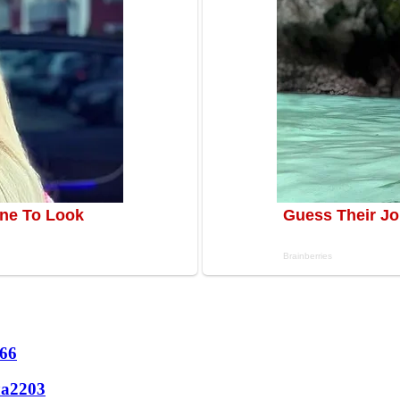
66
ла
2203