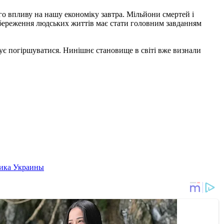
ого впливу на нашу економіку завтра. Мільйони смертей і
і збереження людських життів має стати головним завданням
жує погіршуватися. Нинішнє становище в світі вже визнали
ика Украины