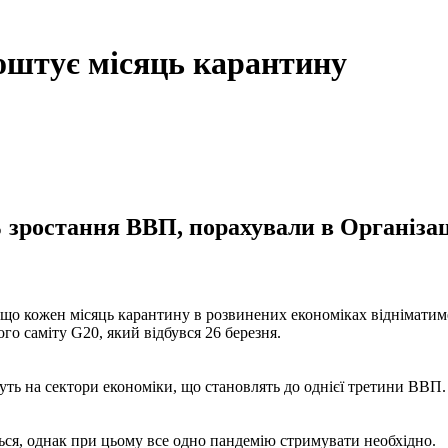
коштує місяць карантину
зростання ВВП, порахували в Організаці
а, що кожен місяць карантину в розвинених економіках віднімат
го саміту G20, який відбувся 26 березня.
нуть на сектори економіки, що становлять до однієї третини ВВП
ться, однак при цьому все одно пандемію стримувати необхідно.