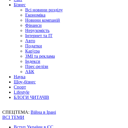
Бізнес
Всі новини розділу
Економіка
Новини компаній
Фінанси
Нерухомість
Інтернет та IT
Авто
Податки
Кар'єра
ЗМІ та реклама
Індекси
Прес-релізи
АБК
Наука
Шоу-бізнес
Спорт
Lifestyle
БЛОГИ ЧИТАЧІВ
СПЕЦТЕМА:
Війна в Ірані
ВСІ ТЕМИ
Вступ України в ЄС