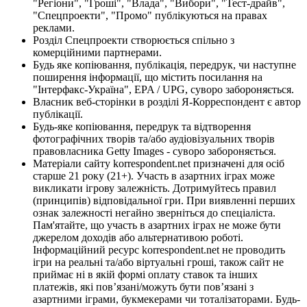
"Регіони", "Гроші", "Влада", "Вибори", "Тест-драйв",
"Спецпроекти", "Промо" публікуються на правах
реклами.
Розділ Спецпроекти створюється спільно з
комерційними партнерами.
Будь яке копіювання, публікація, передрук, чи наступне
поширення інформації, що містить посилання на
"Інтерфакс-Україна", EPA / UPG, суворо забороняється.
Власник веб-сторінки в розділі Я-Корреспондент є автор
публікації.
Будь-яке копіювання, передрук та відтворення
фотографічних творів та/або аудіовізуальних творів
правовласника Getty Images - суворо забороняється.
Матеріали сайту korrespondent.net призначені для осіб
старше 21 року (21+). Участь в азартних іграх може
викликати ігрову залежність. Дотримуйтесь правил
(принципів) відповідальної гри. При виявленні перших
ознак залежності негайно зверніться до спеціаліста.
Пам'ятайте, що участь в азартних іграх не може бути
джерелом доходів або альтернативою роботі.
Інформаційний ресурс korrespondent.net не проводить
ігри на реальні та/або віртуальні гроші, також сайт не
приймає ні в якій формі оплату ставок та інших
платежів, які пов’язані/можуть бути пов’язані з
азартними іграми, букмекерами чи тоталізаторами. Будь-