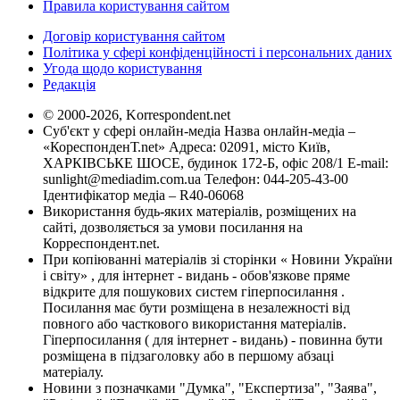
Правила користування сайтом
Договір користування сайтом
Політика у сфері конфіденційності і персональних даних
Угода щодо користування
Редакція
© 2000-2026, Korrespondent.net
Суб'єкт у сфері онлайн-медіа Назва онлайн-медіа –
«КореспонденТ.net» Адреса: 02091, місто Київ,
ХАРКІВСЬКЕ ШОСЕ, будинок 172-Б, офіс 208/1 E-mail:
sunlight@mediadim.com.ua
Телефон: 044-205-43-00
Ідентифікатор медіа – R40-06068
Використання будь-яких матеріалів, розміщених на
сайті, дозволяється за умови посилання на
Корреспондент.net.
При копіюванні матеріалів зі сторінки « Новини України
і світу» , для інтернет - видань - обов'язкове пряме
відкрите для пошукових систем гіперпосилання .
Посилання має бути розміщена в незалежності від
повного або часткового використання матеріалів.
Гіперпосилання ( для інтернет - видань) - повинна бути
розміщена в підзаголовку або в першому абзаці
матеріалу.
Новини з позначками "Думка", "Експертиза", "Заява",