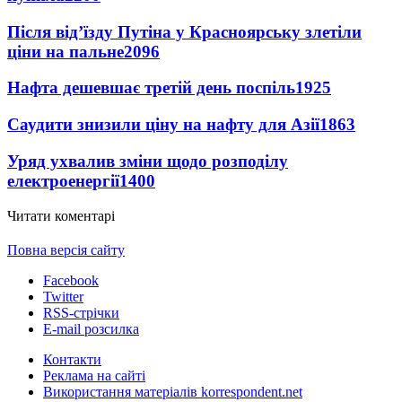
Після від’їзду Путіна у Красноярську злетіли
ціни на пальне
2096
Нафта дешевшає третій день поспіль
1925
Саудити знизили ціну на нафту для Азії
1863
Уряд ухвалив зміни щодо розподілу
електроенергії
1400
Читати коментарі
Повна версія сайту
Facebook
Twitter
RSS-стрічки
E-mail розсилка
Контакти
Реклама на сайті
Використання матеріалів korrespondent.net