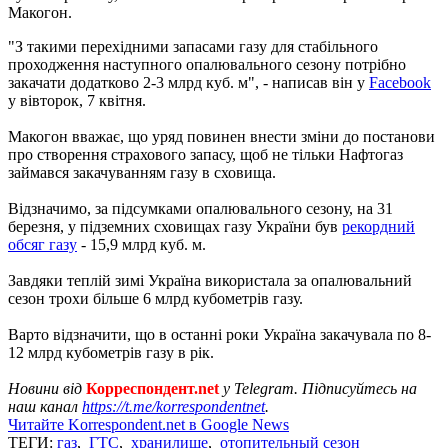
Макогон.
"З такими перехідними запасами газу для стабільного
проходження наступного опалювального сезону потрібно
закачати додатково 2-3 млрд куб. м", - написав він у
Facebook
у вівторок, 7 квітня.
Макогон вважає, що уряд повинен внести зміни до постанови
про створення страхового запасу, щоб не тільки Нафтогаз
займався закачуванням газу в сховища.
Відзначимо, за підсумками опалювального сезону, на 31
березня, у підземних сховищах газу України був
рекордний
обсяг газу
- 15,9 млрд куб. м.
Завдяки теплій зимі Україна використала за опалювальний
сезон трохи більше 6 млрд кубометрів газу.
Варто відзначити, що в останні роки Україна закачувала по 8-
12 млрд кубометрів газу в рік.
Новини від
Корреспондент.net
у Telegram. Підписуйтесь на
наш канал
https://t.me/korrespondentnet
.
Читайте Korrespondent.net в Google News
ТЕГИ:
газ
,
ГТС
,
хранилище
,
отопительный сезон