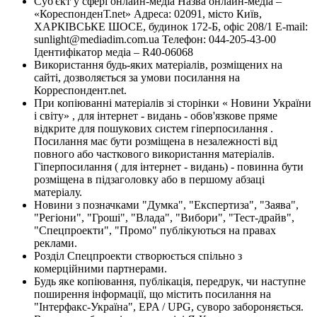
Суб'єкт у сфері онлайн-медіа Назва онлайн-медіа –
«КореспонденТ.net» Адреса: 02091, місто Київ,
ХАРКІВСЬКЕ ШОСЕ, будинок 172-Б, офіс 208/1 E-mail:
sunlight@mediadim.com.ua
Телефон: 044-205-43-00
Ідентифікатор медіа – R40-06068
Використання будь-яких матеріалів, розміщених на
сайті, дозволяється за умови посилання на
Корреспондент.net.
При копіюванні матеріалів зі сторінки « Новини України
і світу» , для інтернет - видань - обов'язкове пряме
відкрите для пошукових систем гіперпосилання .
Посилання має бути розміщена в незалежності від
повного або часткового використання матеріалів.
Гіперпосилання ( для інтернет - видань) - повинна бути
розміщена в підзаголовку або в першому абзаці
матеріалу.
Новини з позначками "Думка", "Експертиза", "Заява",
"Регіони", "Гроші", "Влада", "Вибори", "Тест-драйв",
"Спецпроекти", "Промо" публікуються на правах
реклами.
Розділ Спецпроекти створюється спільно з
комерційними партнерами.
Будь яке копіювання, публікація, передрук, чи наступне
поширення інформації, що містить посилання на
"Інтерфакс-Україна", EPA / UPG, суворо забороняється.