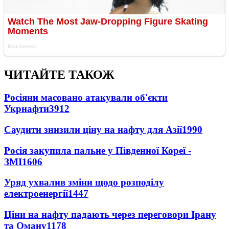
ЧИТАЙТЕ ТАКОЖ
Росіяни масовано атакували об'єкти
Укрнафти
3912
Саудити знизили ціну на нафту для Азії
1990
Росія закупила пальне у Південної Кореї -
ЗМІ
1606
Уряд ухвалив зміни щодо розподілу
електроенергії
1447
Ціни на нафту падають через переговори Ірану
та Оману
1178