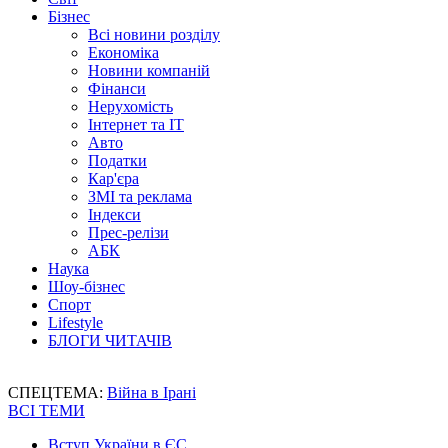
Бізнес
Всі новини розділу
Економіка
Новини компаній
Фінанси
Нерухомість
Інтернет та IT
Авто
Податки
Кар'єра
ЗМІ та реклама
Індекси
Прес-релізи
АБК
Наука
Шоу-бізнес
Спорт
Lifestyle
БЛОГИ ЧИТАЧІВ
СПЕЦТЕМА:
Війна в Ірані
ВСІ ТЕМИ
Вступ України в ЄС