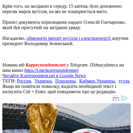
Крім того, на засіданні в середу, 15 квітня, було доповнено
перелік марок вугілля, на які не поширюється мито.
Проект документа оприлюднив нардеп Олексій Гончаренко,
який був присутній на засіданні уряду.
Нагадаємо,
обмежити імпорт вугілля і електроенергії
доручив
президент Володимир Зеленський.
Новини від
Корреспондент.net
у Telegram. Підписуйтесь на
наш канал
https://t.me/korrespondentnet
Читайте Korrespondent.net в Google News
ТЕГИ:
Россия
,
Украина
,
Пошлины
,
Кабмин Украины
,
уголь
Якщо ви помітили помилку, виділіть необхідний текст і
натисніть Ctrl + Enter, щоб повідомити про це редакцію.