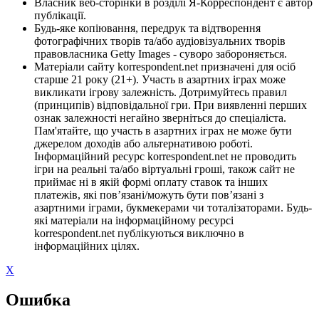
Власник веб-сторінки в розділі Я-Корреспондент є автор
публікації.
Будь-яке копіювання, передрук та відтворення
фотографічних творів та/або аудіовізуальних творів
правовласника Getty Images - суворо забороняється.
Матеріали сайту korrespondent.net призначені для осіб
старше 21 року (21+). Участь в азартних іграх може
викликати ігрову залежність. Дотримуйтесь правил
(принципів) відповідальної гри. При виявленні перших
ознак залежності негайно зверніться до спеціаліста.
Пам'ятайте, що участь в азартних іграх не може бути
джерелом доходів або альтернативою роботі.
Інформаційний ресурс korrespondent.net не проводить
ігри на реальні та/або віртуальні гроші, також сайт не
приймає ні в якій формі оплату ставок та інших
платежів, які пов’язані/можуть бути пов’язані з
азартними іграми, букмекерами чи тоталізаторами. Будь-
які матеріали на інформаційному ресурсі
korrespondent.net публікуються виключно в
інформаційних цілях.
X
Ошибка