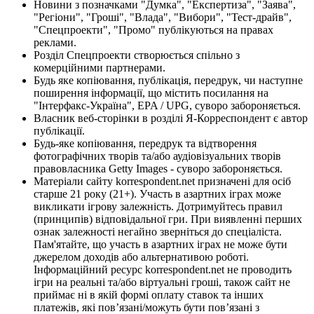
Новини з позначками "Думка", "Експертиза", "Заява",
"Регіони", "Гроші", "Влада", "Вибори", "Тест-драйв",
"Спецпроекти", "Промо" публікуються на правах
реклами.
Розділ Спецпроекти створюється спільно з
комерційними партнерами.
Будь яке копіювання, публікація, передрук, чи наступне
поширення інформації, що містить посилання на
"Інтерфакс-Україна", EPA / UPG, суворо забороняється.
Власник веб-сторінки в розділі Я-Корреспондент є автор
публікації.
Будь-яке копіювання, передрук та відтворення
фотографічних творів та/або аудіовізуальних творів
правовласника Getty Images - суворо забороняється.
Матеріали сайту korrespondent.net призначені для осіб
старше 21 року (21+). Участь в азартних іграх може
викликати ігрову залежність. Дотримуйтесь правил
(принципів) відповідальної гри. При виявленні перших
ознак залежності негайно зверніться до спеціаліста.
Пам'ятайте, що участь в азартних іграх не може бути
джерелом доходів або альтернативою роботі.
Інформаційний ресурс korrespondent.net не проводить
ігри на реальні та/або віртуальні гроші, також сайт не
приймає ні в якій формі оплату ставок та інших
платежів, які пов’язані/можуть бути пов’язані з