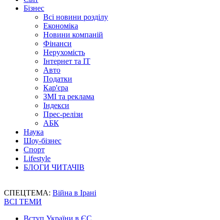
Бізнес
Всі новини розділу
Економіка
Новини компаній
Фінанси
Нерухомість
Інтернет та IT
Авто
Податки
Кар'єра
ЗМІ та реклама
Індекси
Прес-релізи
АБК
Наука
Шоу-бізнес
Спорт
Lifestyle
БЛОГИ ЧИТАЧІВ
СПЕЦТЕМА:
Війна в Ірані
ВСІ ТЕМИ
Вступ України в ЄС