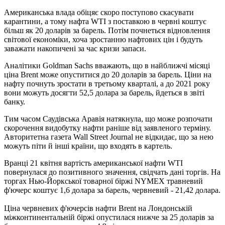
Американська влада обіцяє скоро поступово скасувати
карантини, а тому нафта WTI з поставкою в червні коштує
більш як 20 доларів за барель. Потім почнеться відновлення
світової економіки, хоча зростанню нафтових цін і будуть
заважати накопичені за час кризи запаси.
Аналітики Goldman Sachs вважають, що в найближчі місяці
ціна Brent може опуститися до 20 доларів за барель. Ціни на
нафту почнуть зростати в третьому кварталі, а до 2021 року
вони можуть досягти 52,5 долара за барель, йдеться в звіті
банку.
Тим часом Саудівська Аравія натякнула, що може розпочати
скорочення видобутку нафти раніше від заявленого терміну.
Авторитетна газета Wall Street Journal не відкидає, що за нею
можуть піти й інші країни, що входять в картель.
Вранці 21 квітня вартість американської нафти WTI
повернулася до позитивного значення, свідчать дані торгів. На
торгах Нью-Йоркської товарної біржі NYMEX травневий
ф'ючерс коштує 1,6 долара за барель, червневий - 21,42 долара.
Ціна червневих ф'ючерсів нафти Brent на Лондонській
міжконтинентальній біржі опустилася нижче за 25 доларів за