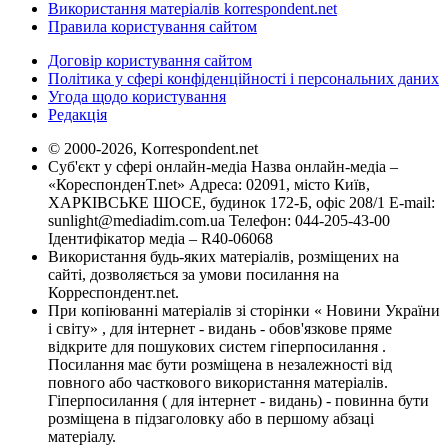
Використання матеріалів korrespondent.net
Правила користування сайтом
Договір користування сайтом
Політика у сфері конфіденційності і персональних даних
Угода щодо користування
Редакція
© 2000-2026, Korrespondent.net
Суб'єкт у сфері онлайн-медіа Назва онлайн-медіа –
«КореспонденТ.net» Адреса: 02091, місто Київ,
ХАРКІВСЬКЕ ШОСЕ, будинок 172-Б, офіс 208/1 E-mail:
sunlight@mediadim.com.ua
Телефон: 044-205-43-00
Ідентифікатор медіа – R40-06068
Використання будь-яких матеріалів, розміщених на
сайті, дозволяється за умови посилання на
Корреспондент.net.
При копіюванні матеріалів зі сторінки « Новини України
і світу» , для інтернет - видань - обов'язкове пряме
відкрите для пошукових систем гіперпосилання .
Посилання має бути розміщена в незалежності від
повного або часткового використання матеріалів.
Гіперпосилання ( для інтернет - видань) - повинна бути
розміщена в підзаголовку або в першому абзаці
матеріалу.