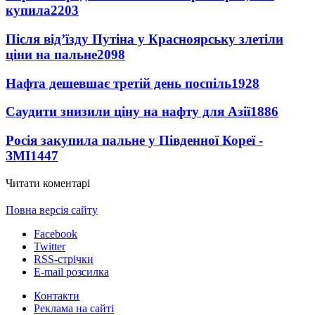
купила
2203
Після від’їзду Путіна у Красноярську злетіли
ціни на пальне
2098
Нафта дешевшає третій день поспіль
1928
Саудити знизили ціну на нафту для Азії
1886
Росія закупила пальне у Південної Кореї -
ЗМІ
1447
Читати коментарі
Повна версія сайту
Facebook
Twitter
RSS-стрічки
E-mail розсилка
Контакти
Реклама на сайті