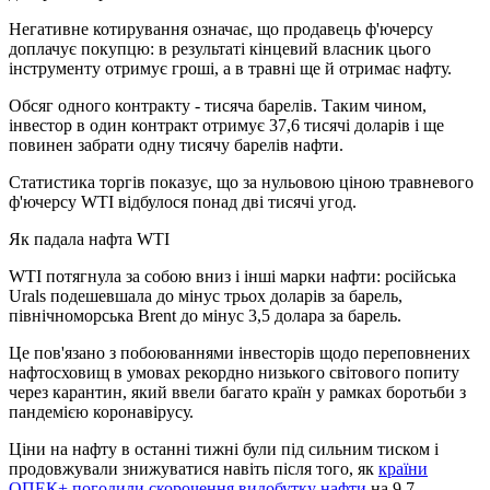
Негативне котирування означає, що продавець ф'ючерсу
доплачує покупцю: в результаті кінцевий власник цього
інструменту отримує гроші, а в травні ще й отримає нафту.
Обсяг одного контракту - тисяча барелів. Таким чином,
інвестор в один контракт отримує 37,6 тисячі доларів і ще
повинен забрати одну тисячу барелів нафти.
Статистика торгів показує, що за нульовою ціною травневого
ф'ючерсу WTI відбулося понад дві тисячі угод.
Як падала нафта WTI
WTI потягнула за собою вниз і інші марки нафти: російська
Urals подешевшала до мінус трьох доларів за барель,
північноморська Brent до мінус 3,5 долара за барель.
Це пов'язано з побоюваннями інвесторів щодо переповнених
нафтосховищ в умовах рекордно низького світового попиту
через карантин, який ввели багато країн у рамках боротьби з
пандемією коронавірусу.
Ціни на нафту в останні тижні були під сильним тиском і
продовжували знижуватися навіть після того, як
країни
ОПЕК+ погодили скорочення видобутку нафти
на 9,7