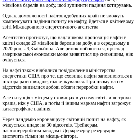
мільйона барелів на добу, щоб зупинити падіння котирувань.
Однак, домовленості нафтовидобувних країн не зможуть
компенсувати падіння попиту на нафту, йдеться в квітневому
звіті Міжнародного енергетичного агентства.
Агентство прогнозує, що надлишкова пропозиція нафти в
квітні складе 29 мільйонів барелів на добу, а в середньому в
2020 році - 9,3 мільйона. Але ринок побоюється, що спад
американської економіки може виявитися ще сильнішим, ніж
очікується.
На нафті також відбилися повідомлення міністерства
енергетики США про те, що сховища нафти заповнюються в
півтора рази швидше, ніж очікувалося. При цьому на сім
відсотків знизилися добові обсяги переробки нафти.
Але ситуація з місцем у сховищах в усьому світі лише трохи
краща, ніж у США, а потім й іншим маркам нафти загрожує
катастрофічне падіння.
Через пандемію коронавірусу світовий попит на нафту, як
очікується, впаде на 30 відсотків. Трейдерам,
нафтопереробним заводам і Держрезерву резервуарів
вистачить тільки на місяць-півтора.