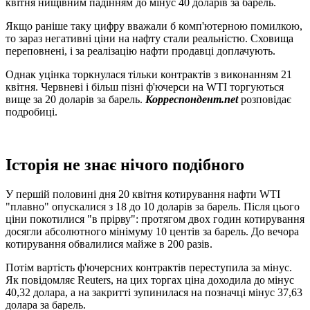
квітня нищівним падінням до мінус 40 доларів за барель.
Якщо раніше таку цифру вважали б комп'ютерною помилкою,
то зараз негативні ціни на нафту стали реальністю. Сховища
переповнені, і за реалізацію нафти продавці доплачують.
Однак уцінка торкнулася тільки контрактів з виконанням 21
квітня. Червневі і більш пізні ф'ючерси на WTI торгуються
вище за 20 доларів за барель.
Корреспондент.net
розповідає
подробиці.
Історія не знає нічого подібного
У першій половині дня 20 квітня котирування нафти WTI
"плавно" опускалися з 18 до 10 доларів за барель. Після цього
ціни покотилися "в прірву": протягом двох годин котирування
досягли абсолютного мінімуму 10 центів за барель. До вечора
котирування обвалилися майже в 200 разів.
Потім вартість ф'ючерсних контрактів переступила за мінус.
Як повідомляє Reuters, на цих торгах ціна доходила до мінус
40,32 долара, а на закритті зупинилася на позначці мінус 37,63
долара за барель.