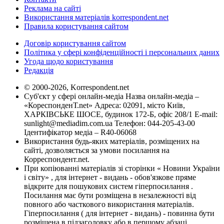
Реклама на сайті
Використання матеріалів korrespondent.net
Правила користування сайтом
Договір користування сайтом
Політика у сфері конфіденційності і персональних даних
Угода щодо користування
Редакція
© 2000-2026, Korrespondent.net
Суб'єкт у сфері онлайн-медіа Назва онлайн-медіа –
«КореспонденТ.net» Адреса: 02091, місто Київ,
ХАРКІВСЬКЕ ШОСЕ, будинок 172-Б, офіс 208/1 E-mail:
sunlight@mediadim.com.ua
Телефон: 044-205-43-00
Ідентифікатор медіа – R40-06068
Використання будь-яких матеріалів, розміщених на
сайті, дозволяється за умови посилання на
Корреспондент.net.
При копіюванні матеріалів зі сторінки « Новини України
і світу» , для інтернет - видань - обов'язкове пряме
відкрите для пошукових систем гіперпосилання .
Посилання має бути розміщена в незалежності від
повного або часткового використання матеріалів.
Гіперпосилання ( для інтернет - видань) - повинна бути
розміщена в підзаголовку або в першому абзаці