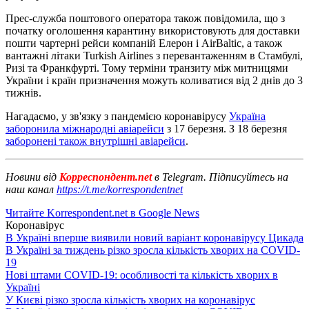
Прес-служба поштового оператора також повідомила, що з
початку оголошення карантину використовують для доставки
пошти чартерні рейси компаній Елерон і AirBaltic, а також
вантажні літаки Turkish Airlines з перевантаженням в Стамбулі,
Ризі та Франкфурті. Тому терміни транзиту між митницями
України і країн призначення можуть коливатися від 2 днів до 3
тижнів.
Нагадаємо, у зв'язку з пандемією коронавірусу
Україна
заборонила міжнародні авіарейси
з 17 березня. З 18 березня
заборонені також внутрішні авіарейси
.
Новини від
Корреспондент.net
в Telegram. Підписуйтесь на
наш канал
https://t.me/korrespondentnet
Читайте Korrespondent.net в Google News
Коронавірус
В Україні вперше виявили новий варіант коронавірусу Цикада
В Україні за тиждень різко зросла кількість хворих на COVID-
19
Нові штами COVID-19: особливості та кількість хворих в
Україні
У Києві різко зросла кількість хворих на коронавірус