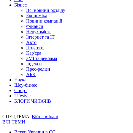
Бізнес
Всі новини розділу
Економіка
Новини компаній
Фінанси
Нерухомість
Інтернет та IT
Авто
Податки
Кар'єра
ЗМІ та реклама
Індекси
Прес-релізи
АБК
Наука
Шоу-бізнес
Спорт
Lifestyle
БЛОГИ ЧИТАЧІВ
СПЕЦТЕМА:
Війна в Ірані
ВСІ ТЕМИ
Вступ України в ЄС