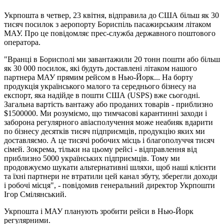
Укрпошта в четвер, 23 квітня, відправила до США більш як 30
тисяч посилок з аеропорту Бориспіль пасажирським літаком
МАУ. Про це повідомляє прес-служба державного поштового
оператора.
"Вранці в Борисполі ми завантажили 20 тонн пошти або більш
як 30 000 посилок, які будуть доставлені літаком нашого
партнера МАУ прямим рейсом в Нью-Йорк... На борту
продукція українського малого та середнього бізнесу на
експорт, яка надійде в пошти США (USPS) вже сьогодні.
Загальна вартість вантажу або проданих товарів - приблизно
$1500000. Ми розуміємо, що тимчасові карантинні заходи і
заборона регулярного авіасполучення може неабияк вдарити
по бізнесу десятків тисяч підприємців, продукцію яких ми
доставляємо. А це тисячі робочих місць і благополуччя тисяч
сімей. Зокрема, тільки на цьому рейсі - відправлення від
приблизно 5000 українських підприємців. Тому ми
продовжуємо шукати альтернативні шляхи, щоб наші клієнти
та їхні партнери не втратили цей канал збуту, зберегли доходи
і робочі місця", - повідомив генеральний директор Укрпошти
Ігор Смілянський.
Укрпошта і МАУ планують зробити рейси в Нью-Йорк
регулярними.