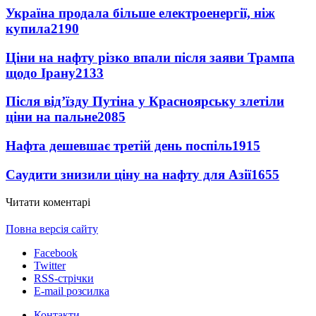
Україна продала більше електроенергії, ніж
купила
2190
Ціни на нафту різко впали після заяви Трампа
щодо Ірану
2133
Після від’їзду Путіна у Красноярську злетіли
ціни на пальне
2085
Нафта дешевшає третій день поспіль
1915
Саудити знизили ціну на нафту для Азії
1655
Читати коментарі
Повна версія сайту
Facebook
Twitter
RSS-стрічки
E-mail розсилка
Контакти