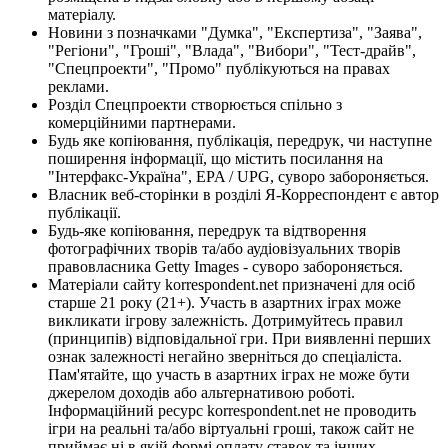
матеріалу.
Новини з позначками "Думка", "Експертиза", "Заява",
"Регіони", "Гроші", "Влада", "Вибори", "Тест-драйв",
"Спецпроекти", "Промо" публікуються на правах
реклами.
Розділ Спецпроекти створюється спільно з
комерційними партнерами.
Будь яке копіювання, публікація, передрук, чи наступне
поширення інформації, що містить посилання на
"Інтерфакс-Україна", EPA / UPG, суворо забороняється.
Власник веб-сторінки в розділі Я-Корреспондент є автор
публікації.
Будь-яке копіювання, передрук та відтворення
фотографічних творів та/або аудіовізуальних творів
правовласника Getty Images - суворо забороняється.
Матеріали сайту korrespondent.net призначені для осіб
старше 21 року (21+). Участь в азартних іграх може
викликати ігрову залежність. Дотримуйтесь правил
(принципів) відповідальної гри. При виявленні перших
ознак залежності негайно зверніться до спеціаліста.
Пам'ятайте, що участь в азартних іграх не може бути
джерелом доходів або альтернативою роботі.
Інформаційний ресурс korrespondent.net не проводить
ігри на реальні та/або віртуальні гроші, також сайт не
приймає ні в якій формі оплату ставок та інших