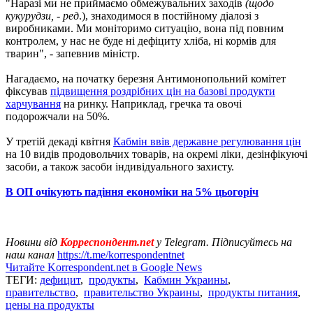
"Наразі ми не приймаємо обмежувальних заходів
(щодо
кукурудзи, - ред
.), знаходимося в постійному діалозі з
виробниками. Ми моніторимо ситуацію, вона під повним
контролем, у нас не буде ні дефіциту хліба, ні кормів для
тварин", - запевнив міністр.
Нагадаємо, на початку березня Антимонопольний комітет
фіксував
підвищення роздрібних цін на базові продукти
харчування
на ринку. Наприклад, гречка та овочі
подорожчали на 50%.
У третій декаді квітня
Кабмін ввів державне регулювання цін
на 10 видів продовольчих товарів, на окремі ліки, дезінфікуючі
засоби, а також засоби індивідуального захисту.
В ОП очікують падіння економіки на 5% цьогоріч
Новини від
Корреспондент.net
у Telegram. Підписуйтесь на
наш канал
https://t.me/korrespondentnet
Читайте Korrespondent.net в Google News
ТЕГИ:
дефицит
,
продукты
,
Кабмин Украины
,
правительство
,
правительство Украины
,
продукты питания
,
цены на продукты