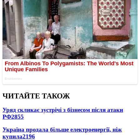
ЧИТАЙТЕ ТАКОЖ
Уряд скликає зустрічі з бізнесом після атаки
РФ
2855
Україна продала більше електроенергії, ніж
купила
2196