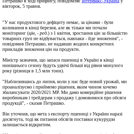
Петрашко в ході брифінгу, повідомляє
Інтерфакс-Україна
у
вівторок, 5 травня.
"У нас продуктового дефіциту немає, за цінами - були
коливання в кінці березня, але як тільки ми почали
моніторинг (
цін, - ред
.) з 1 квітня, зростання цін за більшістю
товарних груп не відбувається, навпаки - йде зниження", -
повідомив Петрашко, не надавши жодних конкретних
прикладів зниження цін на продукти.
Міністр зазначив, що запаси пшениці в Україні в кінці
нинішнього сезону будуть удвічі більші від рівня минулого
року (різниця в 1,5 млн тонн).
"Наблизившись до липня, коли у нас буде новий урожай, ми
проаналізуємо і приймемо рішення, яким чином хочемо
збалансувати 2020/2021 МР. Ми дамо комерційне рішення
виробникам і трейдерам з продажу і домовимося про обсяги
продукції", - сказав Петрашко.
Він уточнив, що мета з експорту пшениці з України наразі
досягнута, тоді як питання обсягів поставки кукурудзи
залишається відкритим.