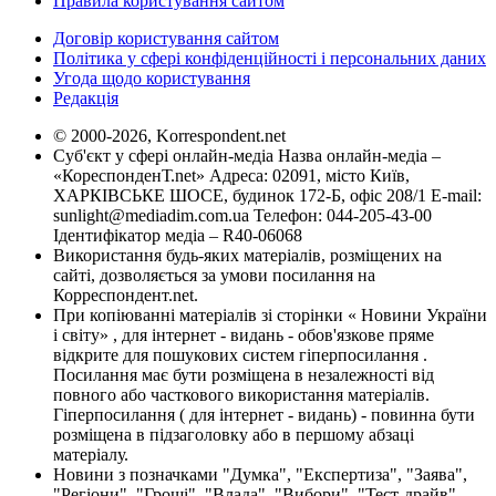
Правила користування сайтом
Договір користування сайтом
Політика у сфері конфіденційності і персональних даних
Угода щодо користування
Редакція
© 2000-2026, Korrespondent.net
Суб'єкт у сфері онлайн-медіа Назва онлайн-медіа –
«КореспонденТ.net» Адреса: 02091, місто Київ,
ХАРКІВСЬКЕ ШОСЕ, будинок 172-Б, офіс 208/1 E-mail:
sunlight@mediadim.com.ua
Телефон: 044-205-43-00
Ідентифікатор медіа – R40-06068
Використання будь-яких матеріалів, розміщених на
сайті, дозволяється за умови посилання на
Корреспондент.net.
При копіюванні матеріалів зі сторінки « Новини України
і світу» , для інтернет - видань - обов'язкове пряме
відкрите для пошукових систем гіперпосилання .
Посилання має бути розміщена в незалежності від
повного або часткового використання матеріалів.
Гіперпосилання ( для інтернет - видань) - повинна бути
розміщена в підзаголовку або в першому абзаці
матеріалу.
Новини з позначками "Думка", "Експертиза", "Заява",
"Регіони", "Гроші", "Влада", "Вибори", "Тест-драйв",