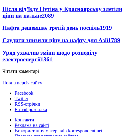
Після від’їзду Путіна у Красноярську злетіли
ціни на пальне
2089
Нафта дешевшає третій день поспіль
1919
Саудити знизили ціну на нафту для Азії
1789
Уряд ухвалив зміни щодо розподілу
електроенергії
1361
Читати коментарі
Повна версія сайту
Facebook
Twitter
RSS-стрічки
E-mail розсилка
Контакти
Реклама на сайті
Використання матеріалів korrespondent.net