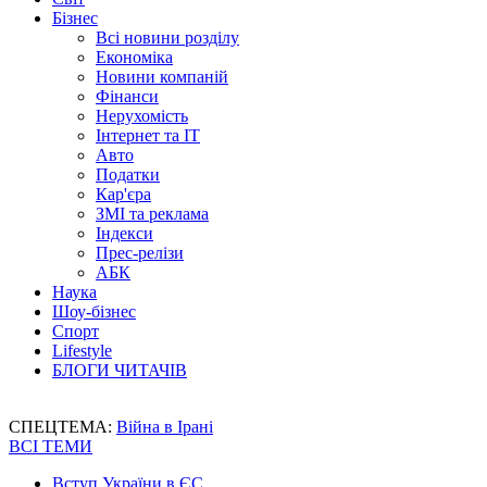
Бізнес
Всі новини розділу
Економіка
Новини компаній
Фінанси
Нерухомість
Інтернет та IT
Авто
Податки
Кар'єра
ЗМІ та реклама
Індекси
Прес-релізи
АБК
Наука
Шоу-бізнес
Спорт
Lifestyle
БЛОГИ ЧИТАЧІВ
СПЕЦТЕМА:
Війна в Ірані
ВСІ ТЕМИ
Вступ України в ЄС