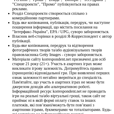
"Спецпроекти", "Промо" публікуються на правах
реклами.
Розділ Спецпроекти створюється спільно з
комерційними партнерами.
Будь яке копіювання, публікація, передрук, чи наступне
поширення інформації, що містить посилання на
"Інтерфакс-Україна", EPA / UPG, суворо забороняється.
Власник веб-сторінки в розділі Я-Корреспондент є автор
публікації.
Будь-яке копіювання, передрук та відтворення
фотографічних творів та/або аудіовізуальних творів
правовласника Getty Images - суворо забороняється.
Матеріали сайту korrespondent.net призначені для осіб
старше 21 року (21+). Участь в азартних іграх може
викликати ігрову залежність. Дотримуйтесь правил
(принципів) відповідальної гри. При виявленні перших
ознак залежності негайно зверніться до спеціаліста.
Пам'ятайте, що участь в азартних іграх не може бути
джерелом доходів або альтернативою роботі.
Інформаційний ресурс korrespondent.net не проводить
ігри на реальні та/або віртуальні гроші, також сайт не
приймає ні в якій формі оплату ставок та інших
платежів, які пов’язані/можуть бути пов’язані з
азартними іграми, букмекерами чи тоталізаторами. Будь-