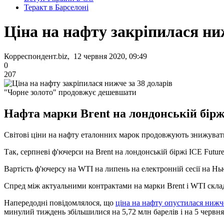
Теракт в Барселоні
Ціна на нафту закріпилася ниж
Корреспондент.biz, 12 червня 2020, 09:49
0
207
"Чорне золото" продовжує дешевшати
Нафта марки Brent на лондонській біржі 
Світові ціни на нафту еталонних марок продовжують знижуватис
Так, серпневі ф'ючерси на Brent на лондонській біржі ICE Futures
Вартість ф'ючерсу на WTI на липень на електронній сесії на Нь
Спред між актуальними контрактами на марки Brent і WTI склада
Напередодні повідомлялося, що
ціна на нафту опустилася нижче
минулий тиждень збільшилися на 5,72 млн барелів і на 5 червня