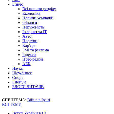
Бізнес
Всі новини розділу
Економіка
Новини компаній
Фінанси
Нерухомість
Інтернет та IT
Авто
Податки
Кар'єра
ЗМІ та реклама
Індекси
Прес-релізи
АБК
Наука
Шоу-бізнес
Спорт
Lifestyle
БЛОГИ ЧИТАЧІВ
СПЕЦТЕМА:
Війна в Ірані
ВСІ ТЕМИ
Вступ України в ЄС