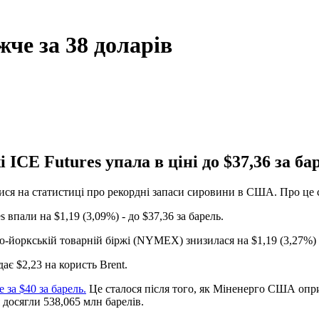
че за 38 доларів
ICE Futures упала в ціні до $37,36 за ба
я на статистиці про рекордні запаси сировини в США. Про це сві
 впали на $1,19 (3,09%) - до $37,36 за барель.
ю-йоркській товарній біржі (NYMEX) знизилася на $1,19 (3,27%) -
є $2,23 на користь Brent.
 за $40 за барель.
Це сталося після того, як Міненерго США опри
 досягли 538,065 млн барелів.