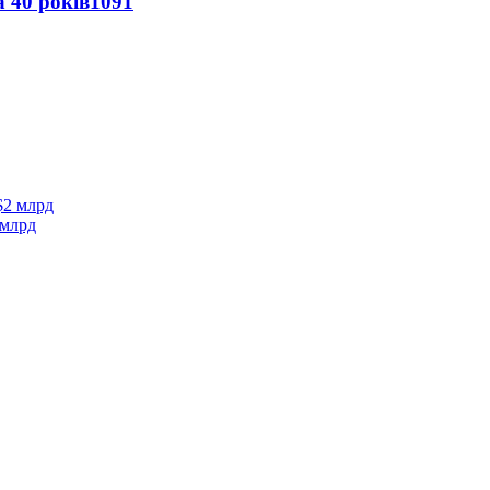
 40 років
1091
 млрд