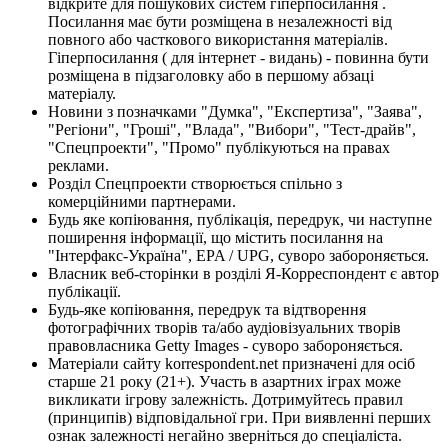
відкрите для пошукових систем гіперпосилання .
Посилання має бути розміщена в незалежності від
повного або часткового використання матеріалів.
Гіперпосилання ( для інтернет - видань) - повинна бути
розміщена в підзаголовку або в першому абзаці
матеріалу.
Новини з позначками "Думка", "Експертиза", "Заява",
"Регіони", "Гроші", "Влада", "Вибори", "Тест-драйв",
"Спецпроекти", "Промо" публікуються на правах
реклами.
Розділ Спецпроекти створюється спільно з
комерційними партнерами.
Будь яке копіювання, публікація, передрук, чи наступне
поширення інформації, що містить посилання на
"Інтерфакс-Україна", EPA / UPG, суворо забороняється.
Власник веб-сторінки в розділі Я-Корреспондент є автор
публікації.
Будь-яке копіювання, передрук та відтворення
фотографічних творів та/або аудіовізуальних творів
правовласника Getty Images - суворо забороняється.
Матеріали сайту korrespondent.net призначені для осіб
старше 21 року (21+). Участь в азартних іграх може
викликати ігрову залежність. Дотримуйтесь правил
(принципів) відповідальної гри. При виявленні перших
ознак залежності негайно зверніться до спеціаліста.