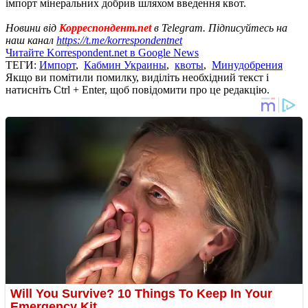
імпорт мінеральних добрив шляхом введення квот.
Новини від
Корреспондент.net
в Telegram. Підписуйтесь на
наш канал
https://t.me/korrespondentnet
Читайте Korrespondent.net в Google News
ТЕГИ:
Импорт
,
Кабмин Украины
,
квоты
,
Минудобрения
Якщо ви помітили помилку, виділіть необхідний текст і
натисніть Ctrl + Enter, щоб повідомити про це редакцію.