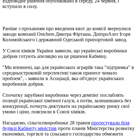
Відповідне рішення опубліковано в середу, 24 червня, і
вступило в силу.
Раніше з проханням про введення квот до комісії звернулися
заводи компанії Ostchem Дмитра Фірташа, ДніпроАзот Ігоря
Коломойського і державний Одеський припортовий завод.
У Союзі хіміків України заявили, що українські виробники
добрив готують апеляцію на це рішення Кабміну.
"Ми впевнені, що для українських аграріїв така "підтримка" в
середньостроковій перспективі також принесе чимало
проблем", - заявили в Асоціації, яка об'єднує українських
виробників добрив.
Спочатку зарубіжні виробники через демпінг послаблять
позиції української хімічної галузі, а потім, залишившись без
конкуренції, почнуть диктувати на українському ринку свої
умови і ціни, пояснили в Союзі хіміків.
Нагадаємо, сільгоспвиробники 28 травня
протестували біля
будівлі Кабінету міністрів
проти планів Міністерства розвитку
економіки, торгівлі та сільського господарства обмежити