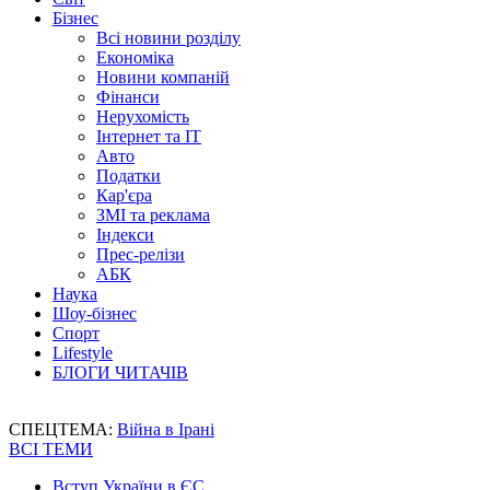
Бізнес
Всі новини розділу
Економіка
Новини компаній
Фінанси
Нерухомість
Інтернет та IT
Авто
Податки
Кар'єра
ЗМІ та реклама
Індекси
Прес-релізи
АБК
Наука
Шоу-бізнес
Спорт
Lifestyle
БЛОГИ ЧИТАЧІВ
СПЕЦТЕМА:
Війна в Ірані
ВСІ ТЕМИ
Вступ України в ЄС