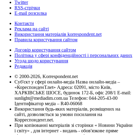
Twitter
RSS-стрічки
E-mail розсилка
Контакти
Реклама на сайті
Використання матеріалів korrespondent.net
Правила користування сайтом
Договір користування сайтом
Політика у сфері конфіденційності і персональних даних
Угода щодо користування
Редакція
© 2000-2026, Korrespondent.net
Суб'єкт у сфері онлайн-медіа Назва онлайн-медіа –
«КореспонденТ.net» Адреса: 02091, місто Київ,
ХАРКІВСЬКЕ ШОСЕ, будинок 172-Б, офіс 208/1 E-mail:
sunlight@mediadim.com.ua
Телефон: 044-205-43-00
Ідентифікатор медіа – R40-06068
Використання будь-яких матеріалів, розміщених на
сайті, дозволяється за умови посилання на
Корреспондент.net.
При копіюванні матеріалів зі сторінки « Новини України
і світу» , для інтернет - видань - обов'язкове пряме