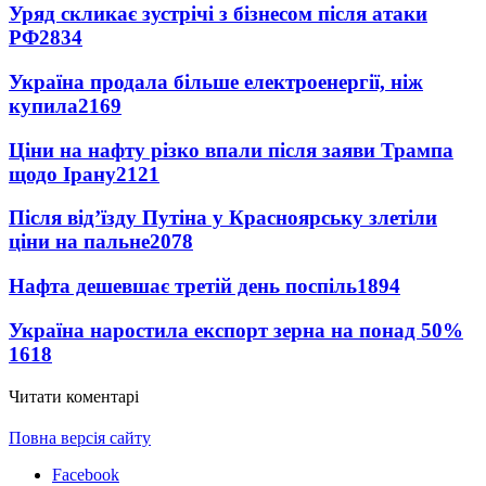
Уряд скликає зустрічі з бізнесом після атаки
РФ
2834
Україна продала більше електроенергії, ніж
купила
2169
Ціни на нафту різко впали після заяви Трампа
щодо Ірану
2121
Після від’їзду Путіна у Красноярську злетіли
ціни на пальне
2078
Нафта дешевшає третій день поспіль
1894
Україна наростила експорт зерна на понад 50%
1618
Читати коментарі
Повна версія сайту
Facebook