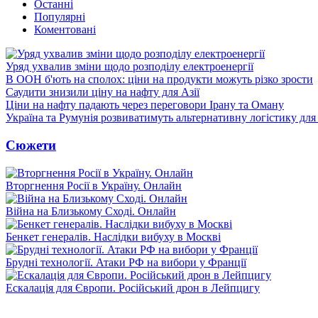
Останні
Популярні
Коментовані
Уряд ухвалив зміни щодо розподілу електроенергії
В ООН б'ють на сполох: ціни на продукти можуть різко зрости
Саудити знизили ціну на нафту для Азії
Ціни на нафту падають через переговори Ірану та Оману
Україна та Румунія розвиватимуть альтернативну логістику для
Сюжети
Вторгнення Росії в Україну. Онлайн
Війна на Близькому Сході. Онлайн
Бенкет генералів. Наслідки вибуху в Москві
Брудні технології. Атаки РФ на вибори у Франції
Ескалація для Європи. Російський дрон в Лейпцигу