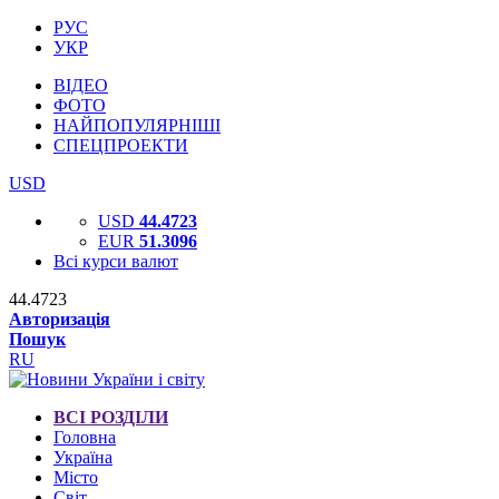
РУС
УКР
ВІДЕО
ФОТО
НАЙПОПУЛЯРНІШІ
СПЕЦПРОЕКТИ
USD
USD
44.4723
EUR
51.3096
Всі курси валют
44.4723
Авторизація
Пошук
RU
ВСІ РОЗДІЛИ
Головна
Україна
Місто
Світ