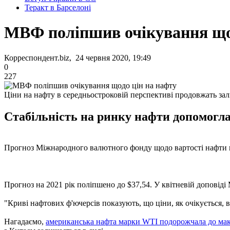
Теракт в Барселоні
МВФ поліпшив очікування що
Корреспондент.biz, 24 червня 2020, 19:49
0
227
Ціни на нафту в середньостроковій перспективі продовжать за
Стабільність на ринку нафти допомогла 
Прогноз Міжнародного валютного фонду щодо вартості нафти в 2
Прогноз на 2021 рік поліпшено до $37,54. У квітневій доповіді М
"Криві нафтових ф'ючерсів показують, що ціни, як очікується, 
Нагадаємо,
американська нафта марки WTI подорожчала до мак