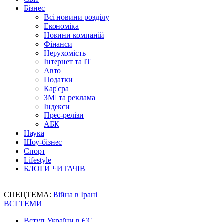
Бізнес
Всі новини розділу
Економіка
Новини компаній
Фінанси
Нерухомість
Інтернет та IT
Авто
Податки
Кар'єра
ЗМІ та реклама
Індекси
Прес-релізи
АБК
Наука
Шоу-бізнес
Спорт
Lifestyle
БЛОГИ ЧИТАЧІВ
СПЕЦТЕМА:
Війна в Ірані
ВСІ ТЕМИ
Вступ України в ЄС