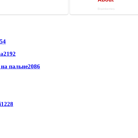
54
ла
2192
и на пальне
2086
ї
1228