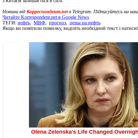
з Китаєм залишається в силі.
Новини від
Корреспондент.net
в Telegram. Підписуйтесь на на
Читайте Korrespondent.net в Google News
ТЕГИ:
нефть
,
МВФ
,
прогноз
,
цены на нефть
Якщо ви помітили помилку, виділіть необхідний текст і натисніт