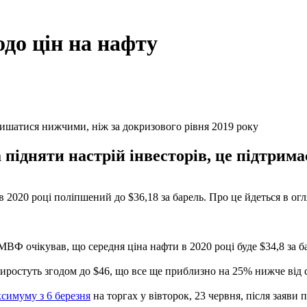
до цін на нафту
лишатися нижчими, ніж за докризового рівня 2019 року
підняти настрій інвесторів, це підтримає
020 році поліпшений до $36,18 за барель. Про це йдеться в огл
ВФ очікував, що середня ціна нафти в 2020 році буде $34,8 за бар
виростуть згодом до $46, що все ще приблизно на 25% нижче від 
симуму з 6 березня
на торгах у вівторок, 23 червня, після заяв