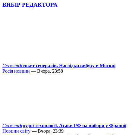
ВИБІР РЕДАКТОРА
Сюжет
Бенкет генералів. Наслідки вибуху в Москві
Росія новини
— Вчора, 23:58
Сюжет
Брудні технології. Атаки РФ на вибори у Франції
Новини світу
— Вчора, 23:39