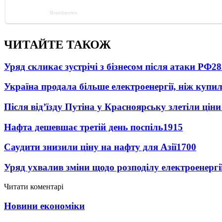
ЧИТАЙТЕ ТАКОЖ
Уряд скликає зустрічі з бізнесом після атаки РФ
28
Україна продала більше електроенергії, ніж купи
Після від’їзду Путіна у Красноярську злетіли цін
Нафта дешевшає третій день поспіль
1915
Саудити знизили ціну на нафту для Азії
1700
Уряд ухвалив зміни щодо розподілу електроенергі
Читати коментарі
Новини економіки