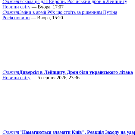
Сюжет
Ескалація для Європи. Російський дрон в Лейпцигу
Новини світу
— Вчора, 17:07
Сюжет
Зміни в армії РФ: що стоїть за рішенням Путіна
Росія новини
— Вчора, 15:20
Сюжет
Диверсія в Лейпцигу. Дрон біля українського літака
Новини світу
— 5 серпня 2026, 23:36
Сюжет
"Намагаються зламати Київ". Реакція Заходу на уда